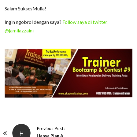
Salam SuksesMulia!
Ingin ngobrol dengan saya?
Follow saya di twitter:
@jamilazzaini
P
Previous Post:
H
o
Hanya Plan A