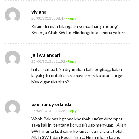
viviana
23/08/2013 at 08:47
- Reply
Kirain dia mau bilang..’itu semua hanya acting’
Semoga Allah SWT melindungi kita semua ya kek..
juli wulandari
23/08/2013 at 11:52
- Reply
haha, semua bisa digantikan kalo begitu,,,, kalau
kayak gtu untuk acara masuk neraka atau surga
bisa digantikankah?.
exel randy orlanda
23/08/2013 at 13:26
- Reply
Wahh Pak pas bgt yaa,khotbah jum’at diitempat
saya kali ini tentang korupsi(suap menyuap),.Allah
SWT murka kpd sang koruptor dan dilaknat oleh
Allah SWT dan Rosul_Nya … Hmmm kalo kasus