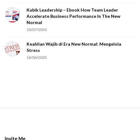
o
Kubik Leadership – Ebook How Team Leader
u
Accelerate Business Performance In The New
a
Normal
r
10/07/2020
e
Keahlian Wajib di Era New Normal: Mengelola
h
Stress
u
16/06/2020
m
a
n
.
S
i
t
e
Invite Me