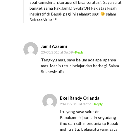
soal kemiskinan,korupsi dll bisa teratasi.. Saya salut
m
banget sama Pak Jamil.! SyukrON Pak atas kisah
a
inspiratif dr Bapak pagi ini,selamat pagi
salam
SuksesMulia !!!
n
Jamil Azzaini
23/08/2013 at 06:59
- Reply
Tengkyu mas, saya belum ada apa-apanya
mas. Masih terus belajar dan berbagi. Salam
SuksesMulia
Exel Randy Orlanda
23/08/2013 at 07:51
- Reply
Itu yang saya salut dr
Bapak,meskipun sdh segudang
ilmu dan sdh mendunia tp Bapak
msh trs ttp belajar,itu yang saya