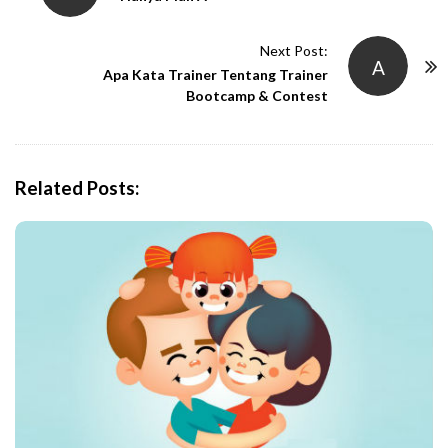
s
t
Next Post:
A
N
Apa Kata Trainer Tentang Trainer
Bootcamp & Contest
a
v
i
g
Related Posts:
a
t
i
o
n