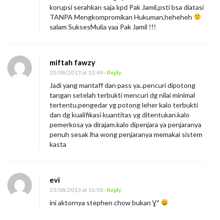
korupsi serahkan saja kpd Pak Jamil,psti bsa diatasi
TANPA Mengkompromikan Hukuman,heheheh
salam SuksesMulia yaa Pak Jamil !!!
miftah fawzy
23/08/2013 at 13:49
- Reply
Jadi yang mantaff dan pass ya..pencuri dipotong
tangan setelah terbukti mencuri dg nilai minimal
tertentu.pengedar yg potong leher kalo terbukti
dan dg kualifikasi kuantitas yg ditentukan.kalo
pemerkosa ya dirajam.kalo dipenjara ya penjaranya
penuh sesak lha wong penjaranya memakai sistem
kasta
evi
23/08/2013 at 16:58
- Reply
ini aktornya stephen chow bukan Ɣª