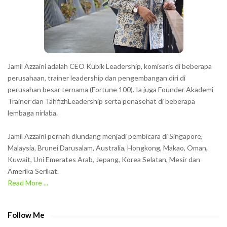
e
r
s
s
h
Jamil Azzaini adalah CEO Kubik Leadership, komisaris di beberapa
o
perusahaan, trainer leadership dan pengembangan diri di
w
perusahan besar ternama (Fortune 100). Ia juga Founder Akademi
Trainer dan TahfizhLeadership serta penasehat di beberapa
n
lembaga nirlaba.
i
n
Jamil Azzaini pernah diundang menjadi pembicara di Singapore,
t
Malaysia, Brunei Darusalam, Australia, Hongkong, Makao, Oman,
h
Kuwait, Uni Emerates Arab, Jepang, Korea Selatan, Mesir dan
Amerika Serikat.
e
Read More ...
C
A
P
Follow Me
T