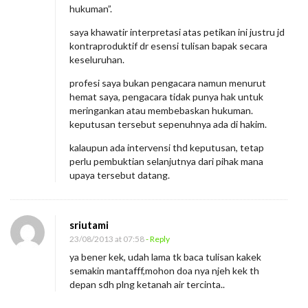
hukuman”.
saya khawatir interpretasi atas petikan ini justru jd
kontraproduktif dr esensi tulisan bapak secara
keseluruhan.
profesi saya bukan pengacara namun menurut
hemat saya, pengacara tidak punya hak untuk
meringankan atau membebaskan hukuman.
keputusan tersebut sepenuhnya ada di hakim.
kalaupun ada intervensi thd keputusan, tetap
perlu pembuktian selanjutnya dari pihak mana
upaya tersebut datang.
sriutami
23/08/2013 at 07:58
- Reply
ya bener kek, udah lama tk baca tulisan kakek
semakin mantafff,mohon doa nya njeh kek th
depan sdh plng ketanah air tercinta..