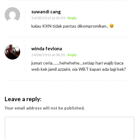
suwandi cang
24/08/2013 at 00:39
- Reply
kalau KKN tidak pantas dikompromikan..
winda fevlona
24/08/2013 at 08:05
- Reply
jumat ceria…….hehehehe…setiap hari wajib baca
web kek jamil azzaini, oia WBT kapan ada lagi kek?
Leave a reply:
Your email address will not be published.