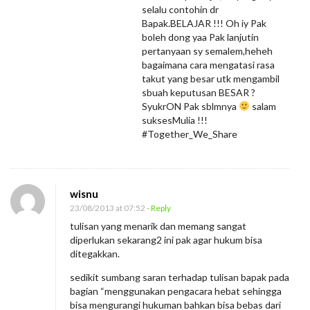
selalu contohin dr
Bapak.BELAJAR !!! Oh iy Pak
boleh dong yaa Pak lanjutin
pertanyaan sy semalem,heheh
bagaimana cara mengatasi rasa
takut yang besar utk mengambil
sbuah keputusan BESAR ?
SyukrON Pak sblmnya
salam
suksesMulia !!!
#Together_We_Share
wisnu
23/08/2013 at 07:52
- Reply
tulisan yang menarik dan memang sangat
diperlukan sekarang2 ini pak agar hukum bisa
ditegakkan.
sedikit sumbang saran terhadap tulisan bapak pada
bagian “menggunakan pengacara hebat sehingga
bisa mengurangi hukuman bahkan bisa bebas dari