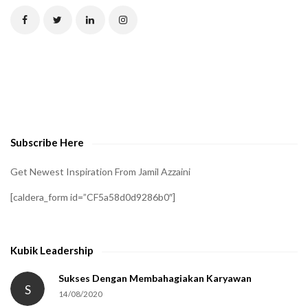
C
H
A
t
o
v
e
Subscribe Here
r
i
Get Newest Inspiration From Jamil Azzaini
f
[caldera_form id=”CF5a58d0d9286b0″]
y
t
h
Kubik Leadership
a
t
Sukses Dengan Membahagiakan Karyawan
S
14/08/2020
y