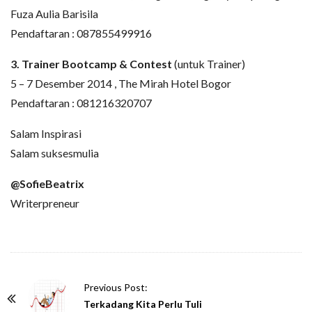
Fuza Aulia Barisila
Pendaftaran : 087855499916
3. Trainer Bootcamp & Contest
(untuk Trainer)
5 – 7 Desember 2014 , The Mirah Hotel Bogor
Pendaftaran : 081216320707
Salam Inspirasi
Salam suksesmulia
@SofieBeatrix
Writerpreneur
P
Previous Post:
o
Terkadang Kita Perlu Tuli