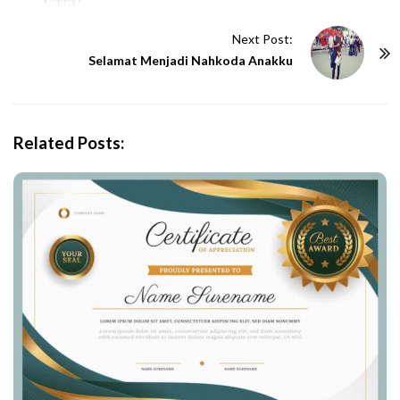
s
t
Next Post:
N
Selamat Menjadi Nahkoda Anakku
a
v
i
Related Posts:
g
a
t
i
o
n