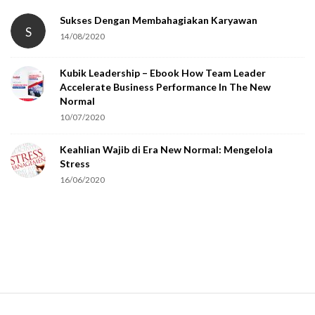
t
Sukses Dengan Membahagiakan Karyawan
S
14/08/2020
y
o
Kubik Leadership – Ebook How Team Leader
u
Accelerate Business Performance In The New
a
Normal
r
10/07/2020
e
Keahlian Wajib di Era New Normal: Mengelola
h
Stress
u
16/06/2020
m
a
n
.
S