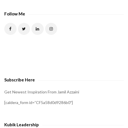
A
P
Follow Me
T
C
H
A
t
o
v
e
Subscribe Here
r
i
Get Newest Inspiration From Jamil Azzaini
f
[caldera_form id=”CF5a58d0d9286b0″]
y
t
h
Kubik Leadership
a