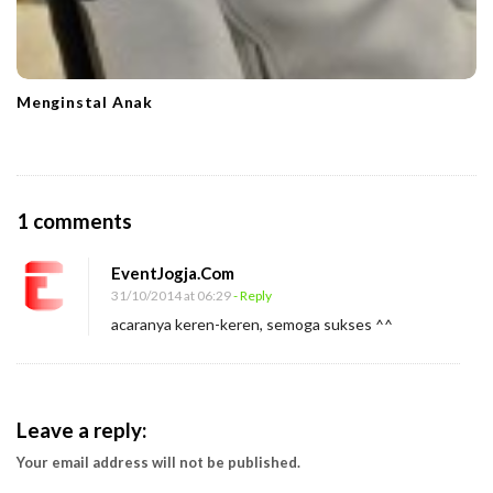
Menginstal Anak
O
1 comments
n
EventJogja.Com
M
31/10/2014 at 06:29
- Reply
e
acaranya keren-keren, semoga sukses ^^
n
g
a
s
Leave a reply:
a
Your email address will not be published.
h