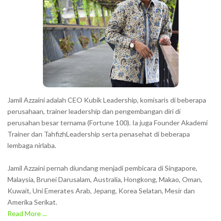
a
c
t
e
r
s
s
h
Jamil Azzaini adalah CEO Kubik Leadership, komisaris di beberapa
o
perusahaan, trainer leadership dan pengembangan diri di
w
perusahan besar ternama (Fortune 100). Ia juga Founder Akademi
Trainer dan TahfizhLeadership serta penasehat di beberapa
n
lembaga nirlaba.
i
n
Jamil Azzaini pernah diundang menjadi pembicara di Singapore,
t
Malaysia, Brunei Darusalam, Australia, Hongkong, Makao, Oman,
h
Kuwait, Uni Emerates Arab, Jepang, Korea Selatan, Mesir dan
Amerika Serikat.
e
Read More ...
C