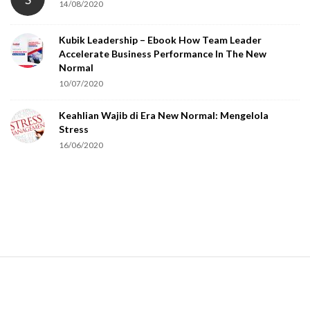
14/08/2020
y
o
Kubik Leadership – Ebook How Team Leader
u
Accelerate Business Performance In The New
a
Normal
r
10/07/2020
e
Keahlian Wajib di Era New Normal: Mengelola
h
Stress
u
16/06/2020
m
a
n
.
S
i
t