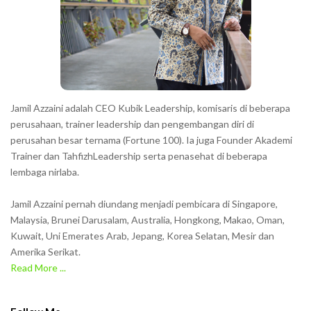
t
e
r
s
s
h
Jamil Azzaini adalah CEO Kubik Leadership, komisaris di beberapa
o
perusahaan, trainer leadership dan pengembangan diri di
w
perusahan besar ternama (Fortune 100). Ia juga Founder Akademi
Trainer dan TahfizhLeadership serta penasehat di beberapa
n
lembaga nirlaba.
i
n
Jamil Azzaini pernah diundang menjadi pembicara di Singapore,
t
Malaysia, Brunei Darusalam, Australia, Hongkong, Makao, Oman,
h
Kuwait, Uni Emerates Arab, Jepang, Korea Selatan, Mesir dan
Amerika Serikat.
e
Read More ...
C
A
P