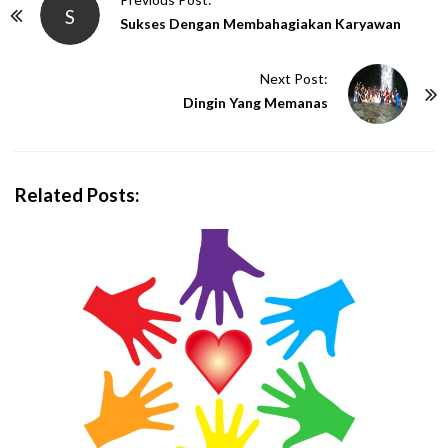
S
o
Sukses Dengan Membahagiakan Karyawan
s
t
Next Post:
N
Dingin Yang Memanas
a
v
i
Related Posts:
g
a
t
i
o
n