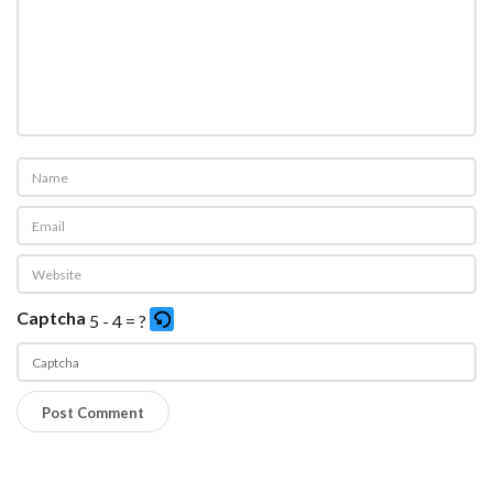
Captcha
5 - 4 = ?
P
l
e