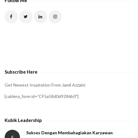
Follow Me
T
C
H
A
t
o
v
e
Subscribe Here
r
i
Get Newest Inspiration From Jamil Azzaini
f
[caldera_form id=”CF5a58d0d9286b0″]
y
t
h
Kubik Leadership
a
t
Sukses Dengan Membahagiakan Karyawan
S