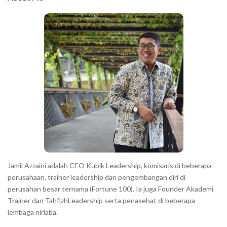
b
c
a
h
r
a
r
a
c
t
e
r
s
s
h
Jamil Azzaini adalah CEO Kubik Leadership, komisaris di beberapa
o
perusahaan, trainer leadership dan pengembangan diri di
w
perusahan besar ternama (Fortune 100). Ia juga Founder Akademi
Trainer dan TahfizhLeadership serta penasehat di beberapa
n
lembaga nirlaba.
i