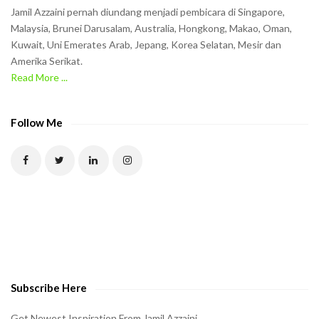
n
Jamil Azzaini pernah diundang menjadi pembicara di Singapore,
t
Malaysia, Brunei Darusalam, Australia, Hongkong, Makao, Oman,
h
Kuwait, Uni Emerates Arab, Jepang, Korea Selatan, Mesir dan
Amerika Serikat.
e
Read More ...
C
A
P
Follow Me
T
C
H
A
t
o
v
e
Subscribe Here
r
i
Get Newest Inspiration From Jamil Azzaini