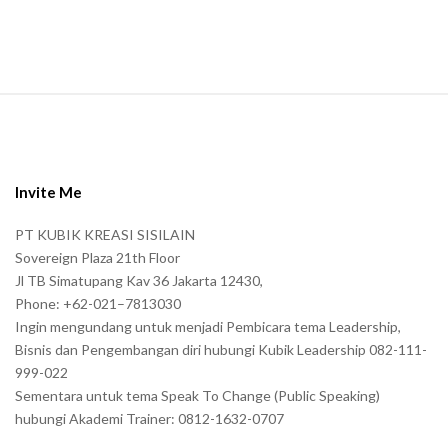
n
.
S
i
t
e
Invite Me
F
PT KUBIK KREASI SISILAIN
o
Sovereign Plaza 21th Floor
o
Jl TB Simatupang Kav 36 Jakarta 12430,
t
Phone: +62-021–7813030
e
Ingin mengundang untuk menjadi Pembicara tema Leadership,
r
Bisnis dan Pengembangan diri hubungi Kubik Leadership 082-111-
999-022
Sementara untuk tema Speak To Change (Public Speaking)
hubungi Akademi Trainer: 0812-1632-0707