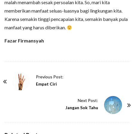
malah menambah sesak persoalan kita. So, mari kita
memberikan manfaat seluas-luasnya bagi lingkungan kita.
Karena semakin tinggi pencapaian kita, semakin banyak pula
manfaat yang harus diberikan.
Fazar Firmansyah
P
Previous Post:
o
Empat Ciri
s
t
Next Post:
N
Jangan Sok Tahu
a
v
i