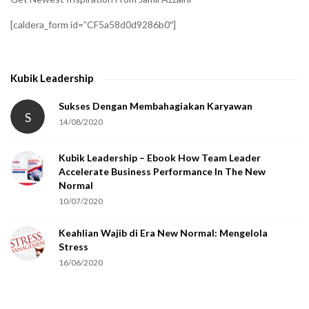
f
[caldera_form id=”CF5a58d0d9286b0″]
y
t
h
Kubik Leadership
a
t
Sukses Dengan Membahagiakan Karyawan
S
14/08/2020
y
o
Kubik Leadership – Ebook How Team Leader
u
Accelerate Business Performance In The New
a
Normal
r
10/07/2020
e
Keahlian Wajib di Era New Normal: Mengelola
h
Stress
u
16/06/2020
m
a