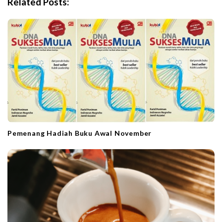
Related Posts:
g
a
t
i
o
n
Pemenang Hadiah Buku Awal November