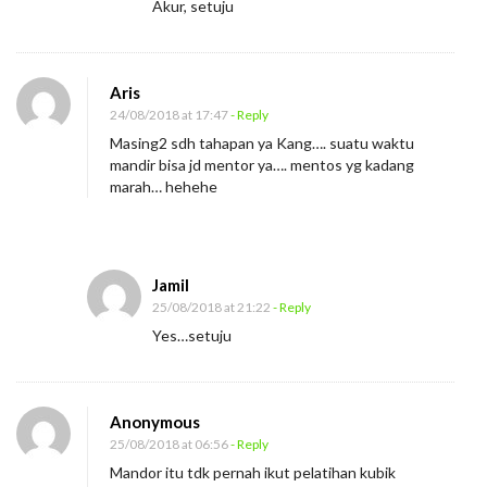
Akur, setuju
Aris
24/08/2018 at 17:47
- Reply
Masing2 sdh tahapan ya Kang…. suatu waktu
mandir bisa jd mentor ya…. mentos yg kadang
marah… hehehe
Jamil
25/08/2018 at 21:22
- Reply
Yes…setuju
Anonymous
25/08/2018 at 06:56
- Reply
Mandor itu tdk pernah ikut pelatihan kubik