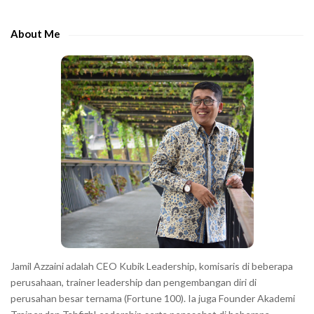
d
h
e
e
About Me
b
c
a
h
r
a
r
a
c
t
e
r
s
s
h
Jamil Azzaini adalah CEO Kubik Leadership, komisaris di beberapa
o
perusahaan, trainer leadership dan pengembangan diri di
w
perusahan besar ternama (Fortune 100). Ia juga Founder Akademi