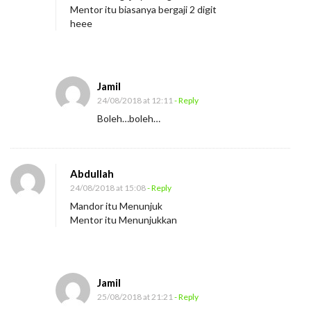
n
Mentor itu biasanya bergaji 2 digit
d
heee
o
r
d
Jamil
a
24/08/2018 at 12:11
- Reply
n
Boleh…boleh…
M
e
n
Abdullah
24/08/2018 at 15:08
- Reply
t
Mandor itu Menunjuk
o
Mentor itu Menunjukkan
r
Jamil
25/08/2018 at 21:21
- Reply