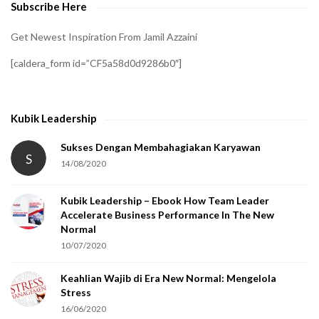
Subscribe Here
r
i
Get Newest Inspiration From Jamil Azzaini
f
[caldera_form id=”CF5a58d0d9286b0″]
y
t
h
Kubik Leadership
a
t
Sukses Dengan Membahagiakan Karyawan
S
14/08/2020
y
o
Kubik Leadership – Ebook How Team Leader
u
Accelerate Business Performance In The New
a
Normal
r
10/07/2020
e
Keahlian Wajib di Era New Normal: Mengelola
h
Stress
u
16/06/2020
m