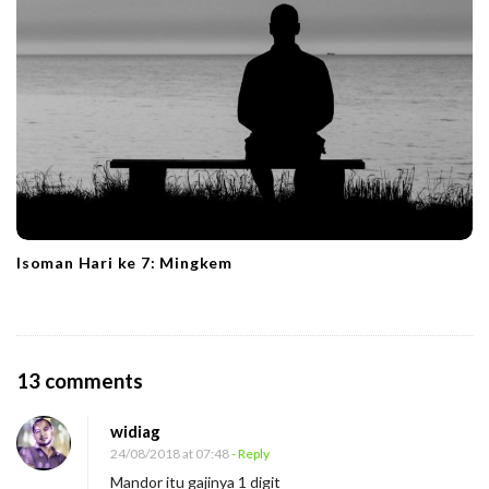
Isoman Hari ke 7: Mingkem
O
13 comments
n
widiag
M
24/08/2018 at 07:48
- Reply
a
Mandor itu gajinya 1 digit