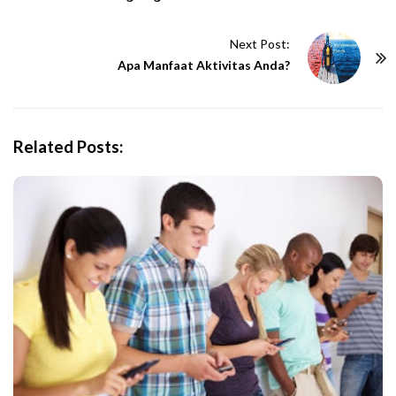
s
t
Next Post:
N
Apa Manfaat Aktivitas Anda?
a
v
i
g
Related Posts:
a
t
i
o
n