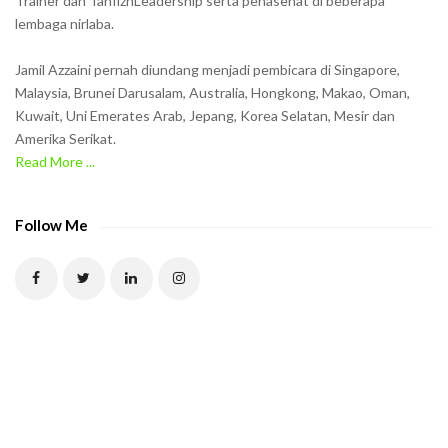
Trainer dan TahfizhLeadership serta penasehat di beberapa
n
lembaga nirlaba.
i
n
Jamil Azzaini pernah diundang menjadi pembicara di Singapore,
t
Malaysia, Brunei Darusalam, Australia, Hongkong, Makao, Oman,
h
Kuwait, Uni Emerates Arab, Jepang, Korea Selatan, Mesir dan
Amerika Serikat.
e
Read More ...
C
A
P
Follow Me
T
C
H
A
t
o
v
e