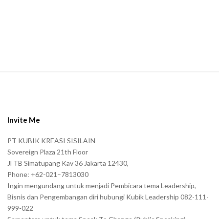
a
n
.
S
i
t
e
Invite Me
F
PT KUBIK KREASI SISILAIN
o
Sovereign Plaza 21th Floor
o
Jl TB Simatupang Kav 36 Jakarta 12430,
t
Phone: +62-021–7813030
e
Ingin mengundang untuk menjadi Pembicara tema Leadership,
r
Bisnis dan Pengembangan diri hubungi Kubik Leadership 082-111-
999-022