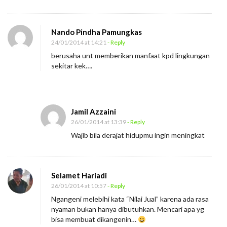
Nando Pindha Pamungkas
24/01/2014 at 14:21
- Reply
berusaha unt memberikan manfaat kpd lingkungan
sekitar kek….
Jamil Azzaini
26/01/2014 at 13:39
- Reply
Wajib bila derajat hidupmu ingin meningkat
Selamet Hariadi
26/01/2014 at 10:57
- Reply
Ngangeni melebihi kata “Nilai Jual” karena ada rasa
nyaman bukan hanya dibutuhkan. Mencari apa yg
bisa membuat dikangenin…