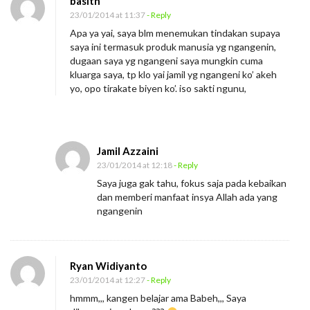
basith
23/01/2014 at 11:37
- Reply
Apa ya yai, saya blm menemukan tindakan supaya
saya ini termasuk produk manusia yg ngangenin,
dugaan saya yg ngangeni saya mungkin cuma
kluarga saya, tp klo yai jamil yg ngangeni ko’ akeh
yo, opo tirakate biyen ko’. iso sakti ngunu,
Jamil Azzaini
23/01/2014 at 12:18
- Reply
Saya juga gak tahu, fokus saja pada kebaikan
dan memberi manfaat insya Allah ada yang
ngangenin
Ryan Widiyanto
23/01/2014 at 12:27
- Reply
hmmm,,, kangen belajar ama Babeh,,, Saya