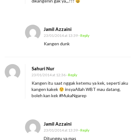
dikangenin gak ya,,,???
Jamil Azzaini
23/01/2014 at 13:39
- Reply
Kangen dunk
Sahuri Nur
23/01/2014 at 12:36
- Reply
Kangen itu saat nggak ketemu ya kek, seperti aku
kangen kakek
insyaAllah WBT mau datang,
boleh kan kek #MukaNgarep
Jamil Azzaini
23/01/2014 at 13:39
- Reply
Ditunggu ya mas