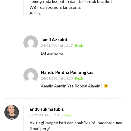
semoga ada ksepatan dan rizki untuk bisa ikut
WBT dan berguru langsung.
Amiin..
Jamil Azzaini
24/01/2014 at 10:17
- Reply
Ditunggu ya
Nando Pindha Pamungkas
24/01/2014 at 14:10
- Reply
Aamiin Aamiin Yaa Robbal Alamin |
andy sukma lubis
24/01/2014 at 06:18
- Reply
Aku lagi kangen istri dan anak2ku ini…padahal cuma
2 hari pergi