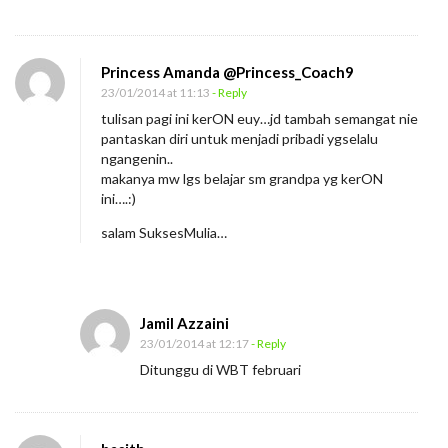
Princess Amanda @Princess_Coach9
23/01/2014 at 11:13
- Reply
tulisan pagi ini kerON euy…jd tambah semangat nie
pantaskan diri untuk menjadi pribadi ygselalu
ngangenin..
makanya mw lgs belajar sm grandpa yg kerON
ini….:)
salam SuksesMulia…
Jamil Azzaini
23/01/2014 at 12:17
- Reply
Ditunggu di WBT februari