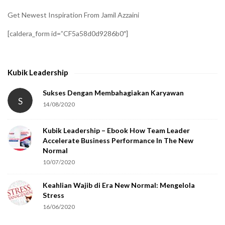
i
Get Newest Inspiration From Jamil Azzaini
f
[caldera_form id=”CF5a58d0d9286b0″]
y
t
h
Kubik Leadership
a
t
Sukses Dengan Membahagiakan Karyawan
S
14/08/2020
y
o
Kubik Leadership – Ebook How Team Leader
u
Accelerate Business Performance In The New
a
Normal
r
10/07/2020
e
Keahlian Wajib di Era New Normal: Mengelola
h
Stress
u
16/06/2020
m