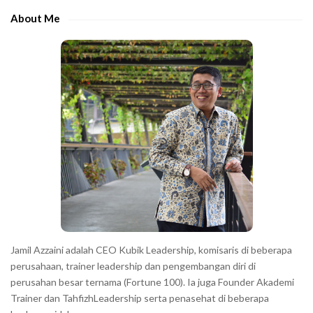
e
e
About Me
b
c
a
h
r
a
r
a
c
t
e
r
s
s
h
Jamil Azzaini adalah CEO Kubik Leadership, komisaris di beberapa
o
perusahaan, trainer leadership dan pengembangan diri di
w
perusahan besar ternama (Fortune 100). Ia juga Founder Akademi
Trainer dan TahfizhLeadership serta penasehat di beberapa
n