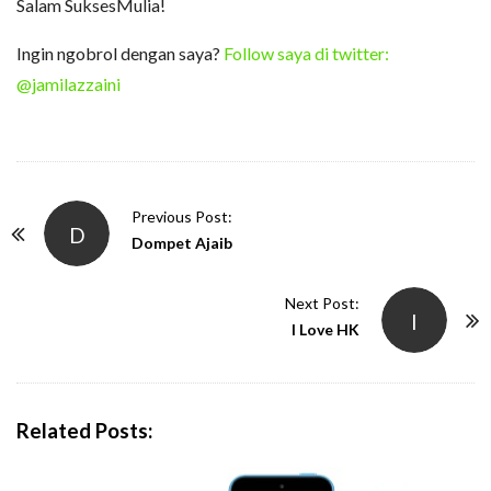
Salam SuksesMulia!
Ingin ngobrol dengan saya?
Follow saya di twitter:
@jamilazzaini
P
Previous Post:
D
o
Dompet Ajaib
s
t
Next Post:
I
N
I Love HK
a
v
i
Related Posts:
g
a