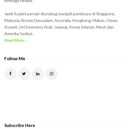
lembaga nirlaba.
i
n
Jamil Azzaini pernah diundang menjadi pembicara di Singapore,
t
Malaysia, Brunei Darusalam, Australia, Hongkong, Makao, Oman,
h
Kuwait, Uni Emerates Arab, Jepang, Korea Selatan, Mesir dan
Amerika Serikat.
e
Read More ...
C
A
P
Follow Me
T
C
H
A
t
o
v
e
Subscribe Here
r