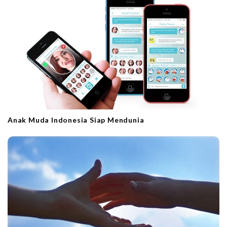
t
i
o
n
Anak Muda Indonesia Siap Mendunia