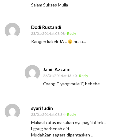
Salam Sukses Mulia
Dodi Rustandi
23/01/2014 at 08:08
- Reply
Kangen kakek JA ..
huaa…
Jamil Azzaini
26/01/2014 at 13:40
- Reply
Orang T yang mulai F, hehehe
syarifudin
23/01/2014 at 08:34
- Reply
Makasih atas masukan nya pagi ini kek ..
Lgsug berbenah diri ..
Mudah2an segera dipantaskan ..