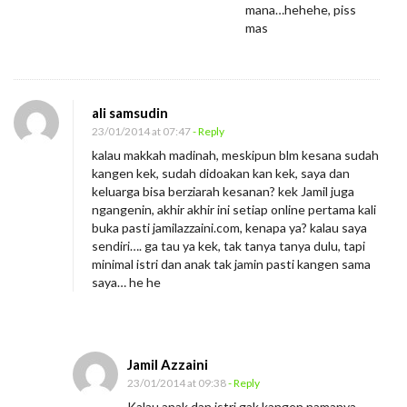
mana…hehehe, piss
mas
ali samsudin
23/01/2014 at 07:47
- Reply
kalau makkah madinah, meskipun blm kesana sudah
kangen kek, sudah didoakan kan kek, saya dan
keluarga bisa berziarah kesanan? kek Jamil juga
ngangenin, akhir akhir ini setiap online pertama kali
buka pasti jamilazzaini.com, kenapa ya? kalau saya
sendiri…. ga tau ya kek, tak tanya tanya dulu, tapi
minimal istri dan anak tak jamin pasti kangen sama
saya… he he
Jamil Azzaini
23/01/2014 at 09:38
- Reply
Kalau anak dan istri gak kangen namanya,