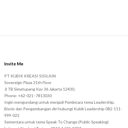
a
n
.
S
i
t
e
Invite Me
F
PT KUBIK KREASI SISILAIN
o
Sovereign Plaza 21th Floor
o
Jl TB Simatupang Kav 36 Jakarta 12430,
t
Phone: +62-021–7813030
e
Ingin mengundang untuk menjadi Pembicara tema Leadership,
r
Bisnis dan Pengembangan diri hubungi Kubik Leadership 082-111-
999-022
Sementara untuk tema Speak To Change (Public Speaking)