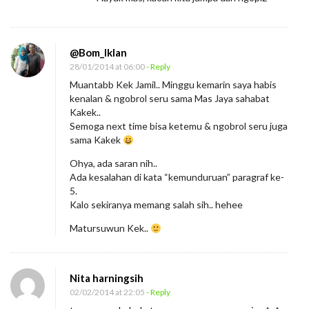
@Bom_Iklan
28/01/2014 at 06:00
- Reply
Muantabb Kek Jamil.. Minggu kemarin saya habis
kenalan & ngobrol seru sama Mas Jaya sahabat
Kakek..
Semoga next time bisa ketemu & ngobrol seru juga
sama Kakek
Ohya, ada saran nih..
Ada kesalahan di kata “kemunduruan” paragraf ke-
5.
Kalo sekiranya memang salah sih.. hehee
Matursuwun Kek..
Nita harningsih
02/02/2014 at 22:05
- Reply