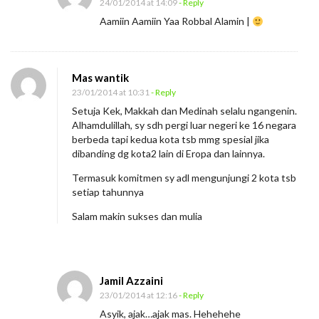
24/01/2014 at 14:09
- Reply
Aamiin Aamiin Yaa Robbal Alamin |
Mas wantik
23/01/2014 at 10:31
- Reply
Setuja Kek, Makkah dan Medinah selalu ngangenin.
Alhamdulillah, sy sdh pergi luar negeri ke 16 negara
berbeda tapi kedua kota tsb mmg spesial jika
dibanding dg kota2 lain di Eropa dan lainnya.
Termasuk komitmen sy adl mengunjungi 2 kota tsb
setiap tahunnya
Salam makin sukses dan mulia
Jamil Azzaini
23/01/2014 at 12:16
- Reply
Asyik, ajak…ajak mas. Hehehehe