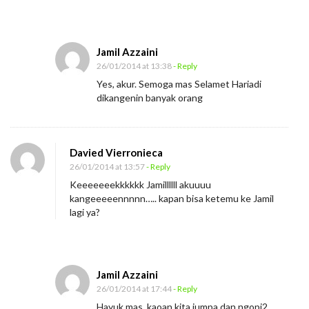
Jamil Azzaini
26/01/2014 at 13:38
- Reply
Yes, akur. Semoga mas Selamet Hariadi
dikangenin banyak orang
Davied Vierronieca
26/01/2014 at 13:57
- Reply
Keeeeeeekkkkkk Jamillllll akuuuu
kangeeeeennnnn….. kapan bisa ketemu ke Jamil
lagi ya?
Jamil Azzaini
26/01/2014 at 17:44
- Reply
Hayuk mas, kaoan kita jumpa dan ngopi2