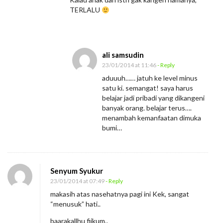
TERLALU
ali samsudin
23/01/2014 at 11:46
- Reply
aduuuh…… jatuh ke level minus
satu ki. semangat! saya harus
belajar jadi pribadi yang dikangeni
banyak orang. belajar terus….
menambah kemanfaatan dimuka
bumi…
Senyum Syukur
23/01/2014 at 07:49
- Reply
makasih atas nasehatnya pagi ini Kek, sangat
“menusuk” hati..
baarakallhu fiikum..