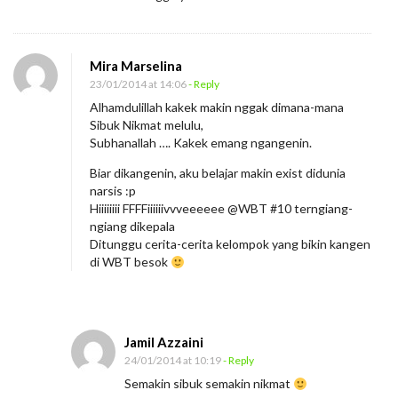
Mira Marselina
23/01/2014 at 14:06
- Reply
Alhamdulillah kakek makin nggak dimana-mana
Sibuk Nikmat melulu,
Subhanallah …. Kakek emang ngangenin.
Biar dikangenin, aku belajar makin exist didunia
narsis :p
Hiiiiiiii FFFFiiiiiivvveeeeee @WBT #10 terngiang-
ngiang dikepala
Ditunggu cerita-cerita kelompok yang bikin kangen
di WBT besok
Jamil Azzaini
24/01/2014 at 10:19
- Reply
Semakin sibuk semakin nikmat