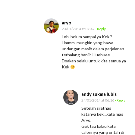
aryo
23/01/2014 at 07:47
- Reply
Loh, belum sampai ya Kek ?
Hmmm, mungkin yang bawa
undangan masih dalam perjalanan
terhalang banjir. Huehuee …
Doakan selalu untuk kita semua ya
Kek
andy sukma lubis
24/01/2014 at 06:16
- Reply
Setelah silatnas
katanya kek…kata mas
Aryo.
Gak tau kalau kata
calonnya yang entah di