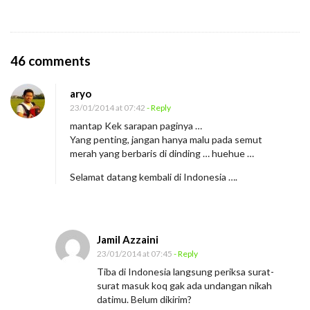
O
46 comments
n
aryo
N
23/01/2014 at 07:42
- Reply
g
mantap Kek sarapan paginya …
a
Yang penting, jangan hanya malu pada semut
n
merah yang berbaris di dinding … huehue …
g
Selamat datang kembali di Indonesia ….
e
n
i
Jamil Azzaini
n
23/01/2014 at 07:45
- Reply
Tiba di Indonesia langsung periksa surat-
surat masuk koq gak ada undangan nikah
datimu. Belum dikirim?