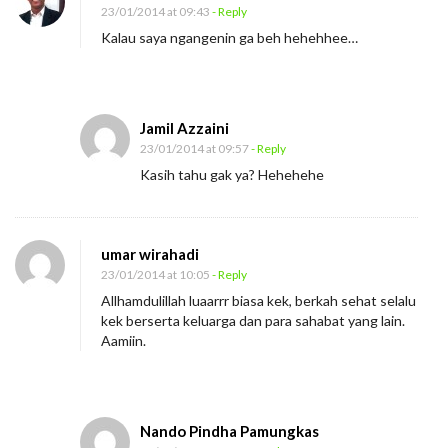
23/01/2014 at 09:43
- Reply
Kalau saya ngangenin ga beh hehehhee…
Jamil Azzaini
23/01/2014 at 09:57
- Reply
Kasih tahu gak ya? Hehehehe
umar wirahadi
23/01/2014 at 10:05
- Reply
Allhamdulillah luaarrr biasa kek, berkah sehat selalu
kek berserta keluarga dan para sahabat yang lain.
Aamiin.
Nando Pindha Pamungkas