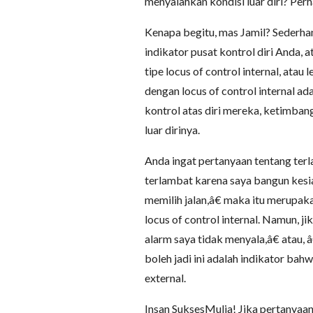
menyalahkan kondisi luar diri? Per
Kenapa begitu, mas Jamil? Sederha
indikator pusat kontrol diri Anda,
tipe locus of control internal, atau
dengan locus of control internal 
kontrol atas diri mereka, ketimban
luar dirinya.
Anda ingat pertanyaan tentang ter
terlambat karena saya bangun kesi
memilih jalan,â€ maka itu merupa
locus of control internal. Namun, 
alarm saya tidak menyala,â€ atau,
boleh jadi ini adalah indikator ba
external.
Insan SuksesMulia! Jika pertanyaan