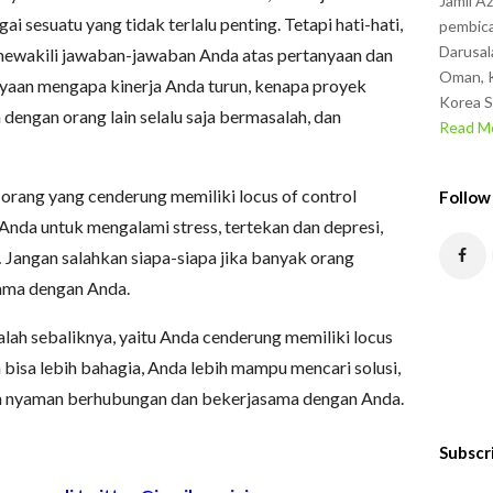
Jamil A
ai sesuatu yang tidak terlalu penting. Tetapi hati-hati,
pembica
Darusal
 mewakili jawaban-jawaban Anda atas pertanyaan dan
Oman, K
nyaan mengapa kinerja Anda turun, kenapa proyek
Korea S
engan orang lain selalu saja bermasalah, dan
Read Mo
h orang yang cenderung memiliki locus of control
Follow
 Anda untuk mengalami stress, tertekan dan depresi,
t… Jangan salahkan siapa-siapa jika banyak orang
ama dengan Anda.
alah sebaliknya, yaitu Anda cenderung memiliki locus
 bisa lebih bahagia, Anda lebih mampu mencari solusi,
ebih nyaman berhubungan dan bekerjasama dengan Anda.
Subscr