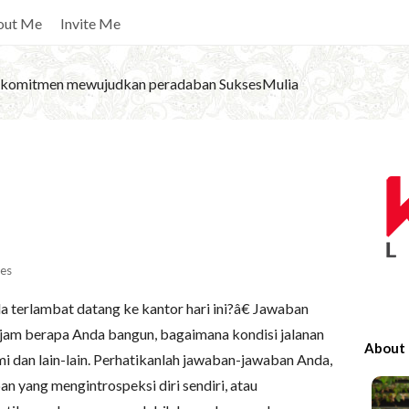
out Me
Invite Me
komitmen mewujudkan peradaban SuksesMulia
S
i
t
e
S
es
i
 terlambat datang ke kantor hari ini?â€ Jawaban
d
i jam berapa Anda bangun, bagaimana kondisi jalanan
e
About
ami dan lain-lain. Perhatikanlah jawaban-jawaban Anda,
b
n yang mengintrospeksi diri sendiri, atau
a