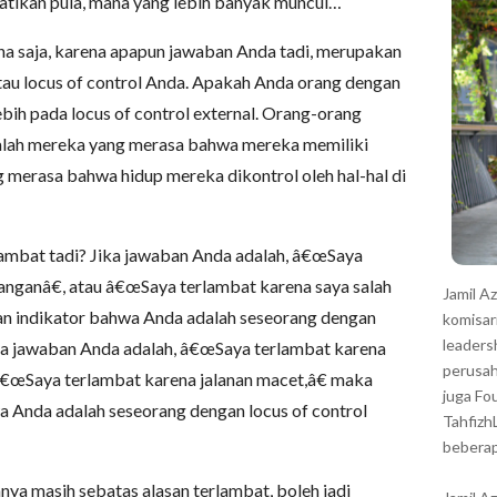
hatikan pula, mana yang lebih banyak muncul…
r
na saja, karena apapun jawaban Anda tadi, merupakan
 atau locus of control Anda. Apakah Anda orang dengan
 lebih pada locus of control external. Orang-orang
adalah mereka yang merasa bahwa mereka memiliki
g merasa bahwa hidup mereka dikontrol oleh hal-hal di
lambat tadi? Jika jawaban Anda adalah, â€œSaya
anganâ€, atau â€œSaya terlambat karena saya salah
Jamil A
kan indikator bahwa Anda adalah seseorang dengan
komisar
leaders
jika jawaban Anda adalah, â€œSaya terlambat karena
perusah
 â€œSaya terlambat karena jalanan macet,â€ maka
juga Fo
hwa Anda adalah seseorang dengan locus of control
Tahfizh
beberap
nya masih sebatas alasan terlambat, boleh jadi