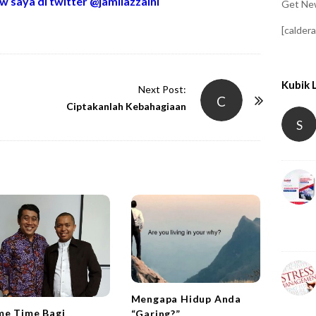
w saya di twitter @jamilazzaini
Get New
[calder
Kubik 
Next Post:
C
Ciptakanlah Kebahagiaan
S
Mengapa Hidup Anda
me Time Bagi
“Garing?”