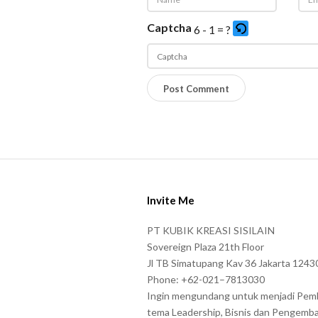
Captcha
6 - 1 = ?
P
l
e
a
s
S
e
i
e
Invite Me
t
n
e
PT KUBIK KREASI SISILAIN
t
F
Sovereign Plaza 21th Floor
e
o
Jl TB Simatupang Kav 36 Jakarta 1243
r
Phone: +62-021–7813030
o
t
Ingin mengundang untuk menjadi Pem
t
tema Leadership, Bisnis dan Pengemb
h