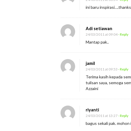
r
ini baru inspirasi….thanks
o
l
Adi setiawan
24/03/2011 at 09:04
- Reply
Mantap pak..
jamil
24/03/2011 at 09:53
- Reply
Terima kasih kepada sem
tulisan saya, semoga sem
Azzaini
riyanti
24/03/2011 at 13:27
- Reply
bagus sekali pak. mohon 