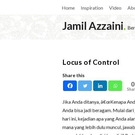
Home
Inspiration
Video
Ab
Jamil Azzaini
.
Ber
Locus of Control
Share this
0
Shar
Jika Anda ditanya, â€œKenapa Anda
Anda bisa jadi beragam. Mulai dar
hari ini, kejadian apa yang Anda al
mana yang lebih dulu muncul, jawaba