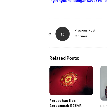
Ingin ngobrol dengan saya? Follo
P
Previous Post:
O
o
Optimis
s
t
N
Related Posts:
a
v
i
g
a
t
i
Perubahan Kecil
Berdampak BESAR
Pri