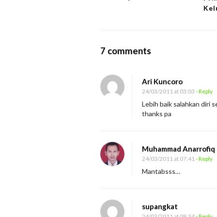
o
Kel
n
O
7 comments
n
L
Ari Kuncoro
o
24/03/2011 at 03:03
- Reply
c
Lebih baik salahkan diri
thanks pa
u
s
o
Muhammad Anarrofiq
f
24/03/2011 at 07:41
- Reply
C
Mantabsss…
o
n
supangkat
t
24/03/2011 at 08:34
- Reply