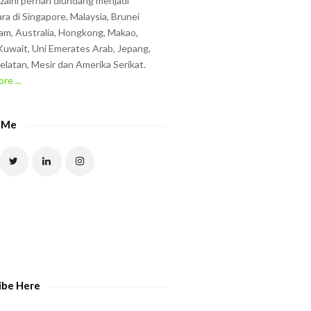
zzaini pernah diundang menjadi
ra di Singapore, Malaysia, Brunei
am, Australia, Hongkong, Makao,
uwait, Uni Emerates Arab, Jepang,
elatan, Mesir dan Amerika Serikat.
re ...
 Me
ibe Here