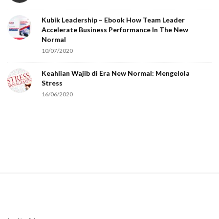
o
Kubik Leadership – Ebook How Team Leader
u
Accelerate Business Performance In The New
a
Normal
r
10/07/2020
e
Keahlian Wajib di Era New Normal: Mengelola
h
Stress
u
16/06/2020
m
a
n
.
S
i
t
e