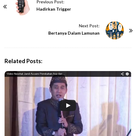
P
Previous Post:
o
Hadirkan Trigger
s
t
Next Post:
N
Bertanya Dalam Lamunan
a
v
i
Related Posts:
g
a
t
i
o
n