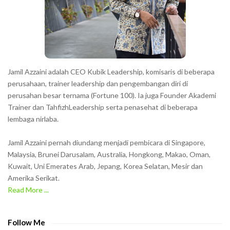
e
r
s
s
h
Jamil Azzaini adalah CEO Kubik Leadership, komisaris di beberapa
o
perusahaan, trainer leadership dan pengembangan diri di
w
perusahan besar ternama (Fortune 100). Ia juga Founder Akademi
Trainer dan TahfizhLeadership serta penasehat di beberapa
n
lembaga nirlaba.
i
n
Jamil Azzaini pernah diundang menjadi pembicara di Singapore,
t
Malaysia, Brunei Darusalam, Australia, Hongkong, Makao, Oman,
h
Kuwait, Uni Emerates Arab, Jepang, Korea Selatan, Mesir dan
Amerika Serikat.
e
Read More ...
C
A
P
Follow Me