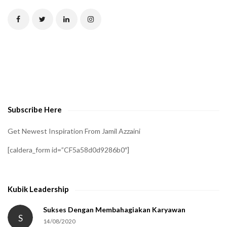
T
C
H
A
t
o
v
e
Subscribe Here
r
i
Get Newest Inspiration From Jamil Azzaini
f
[caldera_form id=”CF5a58d0d9286b0″]
y
t
h
Kubik Leadership
a
t
Sukses Dengan Membahagiakan Karyawan
S
14/08/2020
y