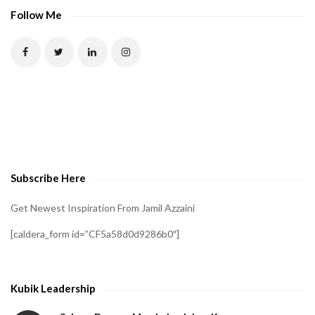
P
Follow Me
T
C
H
A
t
o
v
e
Subscribe Here
r
i
Get Newest Inspiration From Jamil Azzaini
f
[caldera_form id=”CF5a58d0d9286b0″]
y
t
h
Kubik Leadership
a