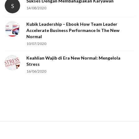
t
Sukses Dengan Membahagiakan Karyawan
S
14/08/2020
y
o
Kubik Leadership – Ebook How Team Leader
u
Accelerate Business Performance In The New
a
Normal
r
10/07/2020
e
Keahlian Wajib di Era New Normal: Mengelola
h
Stress
u
16/06/2020
m
a
n
.
S
i