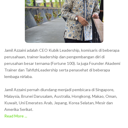
c
t
e
r
s
s
h
Jamil Azzaini adalah CEO Kubik Leadership, komisaris di beberapa
o
perusahaan, trainer leadership dan pengembangan diri di
w
perusahan besar ternama (Fortune 100). Ia juga Founder Akademi
Trainer dan TahfizhLeadership serta penasehat di beberapa
n
lembaga nirlaba.
i
n
Jamil Azzaini pernah diundang menjadi pembicara di Singapore,
t
Malaysia, Brunei Darusalam, Australia, Hongkong, Makao, Oman,
h
Kuwait, Uni Emerates Arab, Jepang, Korea Selatan, Mesir dan
Amerika Serikat.
e
Read More ...
C
A