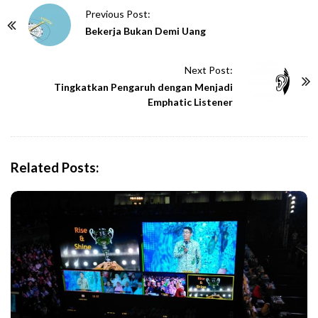
P
Previous Post:
o
Bekerja Bukan Demi Uang
s
t
Next Post:
N
Tingkatkan Pengaruh dengan Menjadi
Emphatic Listener
a
v
i
g
Related Posts:
a
t
i
o
n