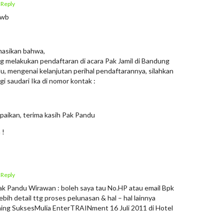
 Reply
.wb
masikan bahwa,
g melakukan pendaftaran di acara Pak Jamil di Bandung
u, mengenai kelanjutan perihal pendaftarannya, silahkan
 saudari Ika di nomor kontak :
paikan, terima kasih Pak Pandu
 !
 Reply
k Pandu Wirawan : boleh saya tau No.HP atau email Bpk
bih detail ttg proses pelunasan & hal – hal lainnya
ining SuksesMulia EnterTRAINment 16 Juli 2011 di Hotel