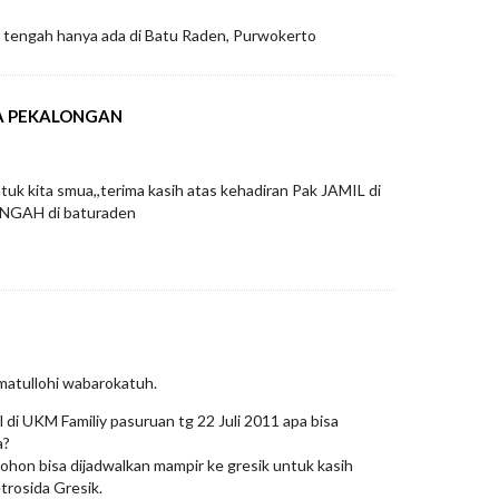
a tengah hanya ada di Batu Raden, Purwokerto
SA PEKALONGAN
k kita smua,,terima kasih atas kehadiran Pak JAMIL di
NGAH di baturaden
atullohi wabarokatuh.
l di UKM Familiy pasuruan tg 22 Juli 2011 apa bisa
a?
mohon bisa dijadwalkan mampir ke gresik untuk kasih
trosida Gresik.