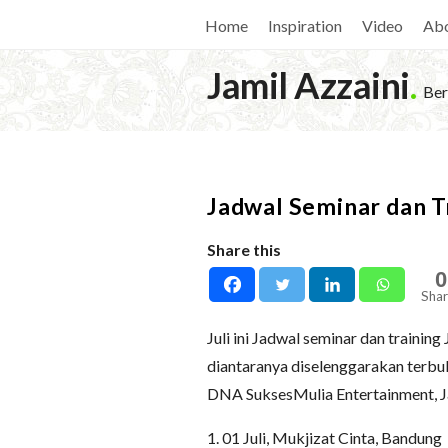
Home
Inspiration
Video
Ab
Jamil Azzaini
.
Ber
Jadwal Seminar dan Tr
Share this
0
Shar
Juli ini Jadwal seminar dan trainin
diantaranya diselenggarakan terbuk
DNA SuksesMulia Entertainment, Jak
1. 01 Juli, Mukjizat Cinta, Bandung