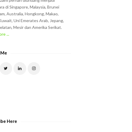
zzaini pernah diundang menjadi
ra di Singapore, Malaysia, Brunei
am, Australia, Hongkong, Makao,
uwait, Uni Emerates Arab, Jepang,
elatan, Mesir dan Amerika Serikat.
re ...
 Me
ibe Here