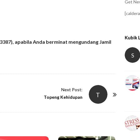
Get New
[calder
Kubik 
3387), apabila Anda berminat mengundang Jamil
S
Next Post:
T
Topeng Kehidupan