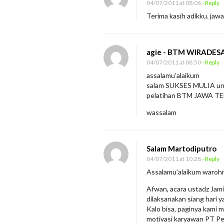
04/07/2011 at 08:06
- Reply
e
Terima kasih adikku. jaw
m
i
agie - BTM WIRADE
n
04/07/2011 at 08:50
- Reply
a
assalamu’alaikum
r
salam SUKSES MULIA untu
d
pelatihan BTM JAWA TE
a
wassalam
n
T
r
Salam Martodiputro
04/07/2011 at 10:28
- Reply
a
Assalamu’alaikum warohm
i
n
Afwan, acara ustadz Jami
dilaksanakan siang hari y
i
Kalo bisa, paginya kami 
n
motivasi karyawan PT Pe