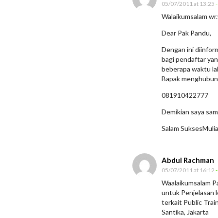
05/07/2011 at 13:25
-
Walaikumsalam wr
Dear Pak Pandu,
Dengan ini diinfor
bagi pendaftar yan
beberapa waktu lal
Bapak menghubungi
081910422777
Demikian saya sam
Salam SuksesMulia
Abdul Rachman
05/07/2011 at 16:12
-
Waalaikumsalam Pa
untuk Penjelasan le
terkait Public Tra
Santika, Jakarta