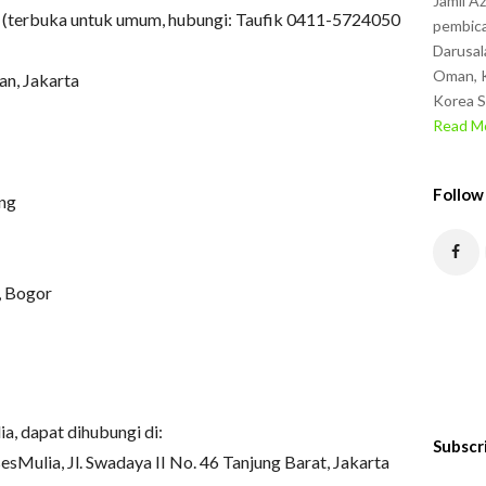
Jamil A
ar (terbuka untuk umum, hubungi: Taufik 0411-5724050
pembica
Darusal
Oman, K
an, Jakarta
Korea S
Read Mo
Follow
ang
r, Bogor
ia, dapat dihubungi di:
Subscr
sesMulia, Jl. Swadaya II No. 46 Tanjung Barat, Jakarta