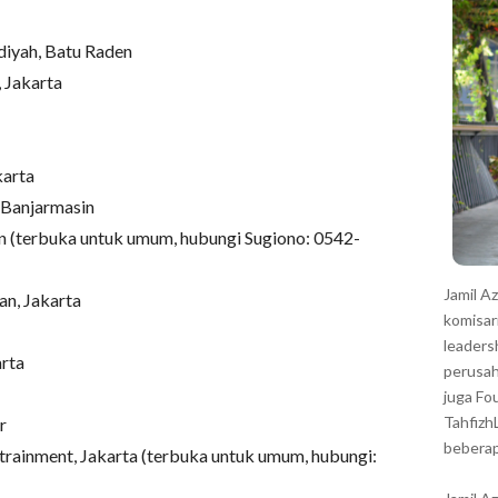
r
diyah, Batu Raden
, Jakarta
karta
, Banjarmasin
pan (terbuka untuk umum, hubungi Sugiono: 0542-
Jamil A
an, Jakarta
komisar
leaders
arta
perusah
juga Fo
Tahfizh
r
beberap
trainment, Jakarta (terbuka untuk umum, hubungi: