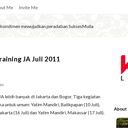
out Me
Invite Me
komitmen mewujudkan peradaban SuksesMulia
S
aining JA Juli 2011
i
t
e
S
es
i
g JA lebih banyak di Jakarta dan Bogor. Tiga kegiatan
d
a untuk umum: Yatim Mandiri, Balikpapan (10 Juli),
e
About
arta (16 Juli) dan Yatim Mandiri, Makassar (17 Juli).
b
a