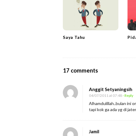
i
g
a
t
Saya Tahu
Pid
i
o
n
O
17 comments
n
J
Anggit Setyaningsih
a
04/07/2011 at 07:48
- Reply
d
Alhamdulillah..bulan ini 
tapi kok ga ada yg di jat
w
a
l
Jamil
S