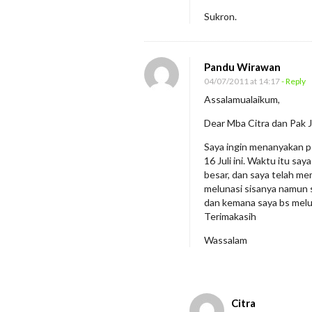
g
Sukron.
J
A
J
Pandu Wirawan
u
04/07/2011 at 14:17
- Reply
l
Assalamualaikum,
i
Dear Mba Citra dan Pak J
2
Saya ingin menanyakan per
0
16 Juli ini. Waktu itu sa
1
besar, dan saya telah m
melunasi sisanya namun 
1
dan kemana saya bs melun
Terimakasih
Wassalam
Citra