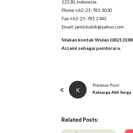
12530, Indonesia.
Phone +62-21-781 3030
Fax +62-21-781 2345
Email: jamil.kubik@yahoo.com
Silakan kontak Wulan (08213188
Azzaini sebagai pembicara.
P
Previous Post:
K
o
Keluarga Ahli Surga
s
t
N
Related Posts:
a
v