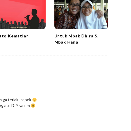
Untuk Mbak Dhira &
ato Kematian
Mbak Hana
om ga terlalu capek
eng ato DIY ya om