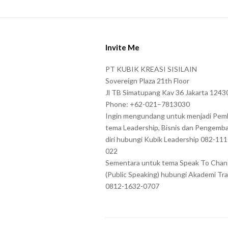
a
s
S
e
i
e
Invite Me
t
n
e
PT KUBIK KREASI SISILAIN
t
F
Sovereign Plaza 21th Floor
e
o
Jl TB Simatupang Kav 36 Jakarta 1243
r
Phone: +62-021–7813030
o
t
Ingin mengundang untuk menjadi Pem
t
tema Leadership, Bisnis dan Pengemb
h
e
diri hubungi Kubik Leadership 082-11
e
r
022
c
Sementara untuk tema Speak To Cha
h
(Public Speaking) hubungi Akademi Tra
a
0812-1632-0707
r
a
c