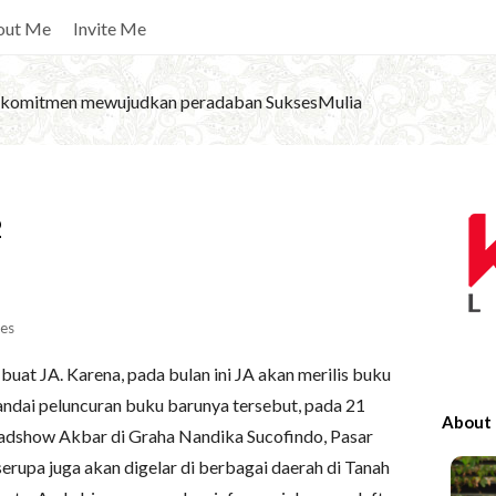
out Me
Invite Me
komitmen mewujudkan peradaban SuksesMulia
S
2
i
t
e
S
es
i
buat JA. Karena, pada bulan ini JA akan merilis buku
d
ndai peluncuran buku barunya tersebut, pada 21
e
About
dshow Akbar di Graha Nandika Sucofindo, Pasar
b
serupa juga akan digelar di berbagai daerah di Tanah
a