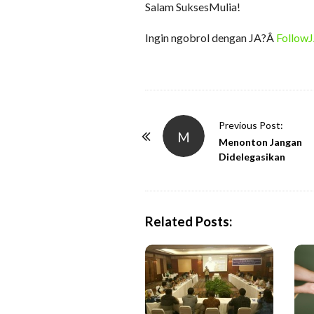
Salam SuksesMulia!
Ingin ngobrol dengan JA?Â
FollowJ
P
Previous Post:
M
o
Menonton Jangan
Didelegasikan
s
t
N
a
Related Posts:
v
i
g
a
t