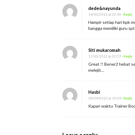
a
dede&nayunda
r
14/03/2012 at 22:45
- Reply
e
Hampir setiap hari bpk 
t
bangga memiliki guru spt
2
0
1
Siti mukaromah
17/03/2012 at 20:57
- Reply
2
Great !! Bener2 hebat s
melejit…
Hasbi
28/04/2012 at 10:29
- Reply
Kapan waktu Trainer Bo