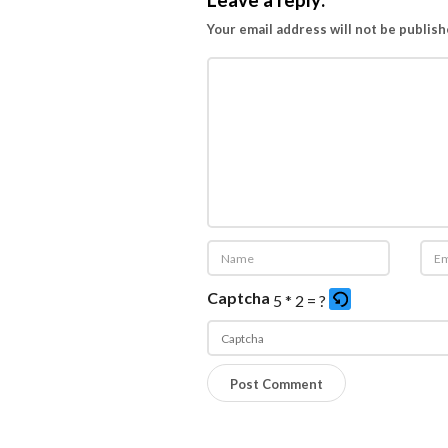
Leave a reply:
Your email address will not be publish
Captcha
5 * 2 = ?
P
l
e