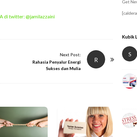
Get New
[calder
A di twitter: @jamilazzaini
Kubik 
S
Next Post:
R
Rahasia Penyalur Energi
Sukses dan Mulia