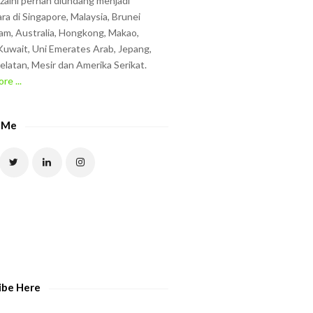
zzaini pernah diundang menjadi
ra di Singapore, Malaysia, Brunei
am, Australia, Hongkong, Makao,
uwait, Uni Emerates Arab, Jepang,
elatan, Mesir dan Amerika Serikat.
re ...
 Me
ibe Here