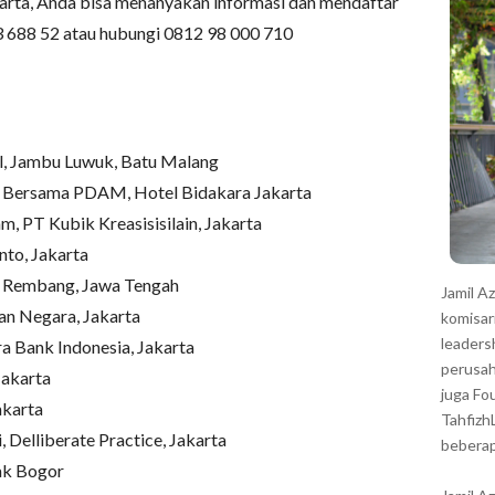
arta, Anda bisa menanyakan informasi dan mendaftar
r
 688 52 atau hubungi 0812 98 000 710
l, Jambu Luwuk, Batu Malang
n Bersama PDAM, Hotel Bidakara Jakarta
, PT Kubik Kreasisisilain, Jakarta
to, Jakarta
, Rembang, Jawa Tengah
Jamil A
n Negara, Jakarta
komisar
leaders
a Bank Indonesia, Jakarta
perusah
Jakarta
juga Fo
akarta
Tahfizh
 Delliberate Practice, Jakarta
beberap
ak Bogor