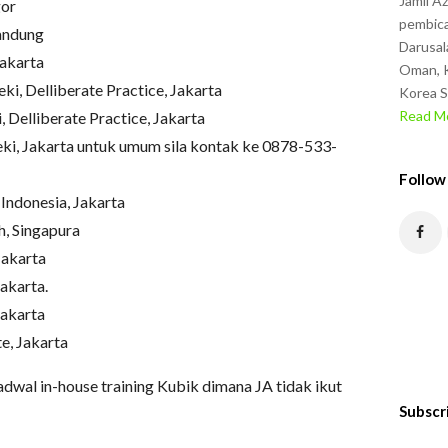
Jamil A
gor
pembica
andung
Darusal
Jakarta
Oman, K
i, Delliberate Practice, Jakarta
Korea S
Read Mo
 Delliberate Practice, Jakarta
ki, Jakarta untuk umum sila kontak ke 0878-533-
Follow
Indonesia, Jakarta
h, Singapura
Jakarta
akarta.
Jakarta
e, Jakarta
jadwal in-house training Kubik dimana JA tidak ikut
Subscr