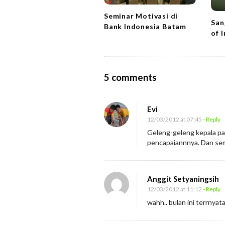
i
Seminar Motivasi di
San
o
Bank Indonesia Batam
of 
n
O
5 comments
n
J
Evi
a
12/03/2012 at 07:45
- Reply
d
Geleng-geleng kepala pad
pencapaiannnya. Dan sem
w
a
l
Anggit Setyaningsih
J
12/03/2012 at 11:12
- Reply
A
wahh.. bulan ini terrnya
M