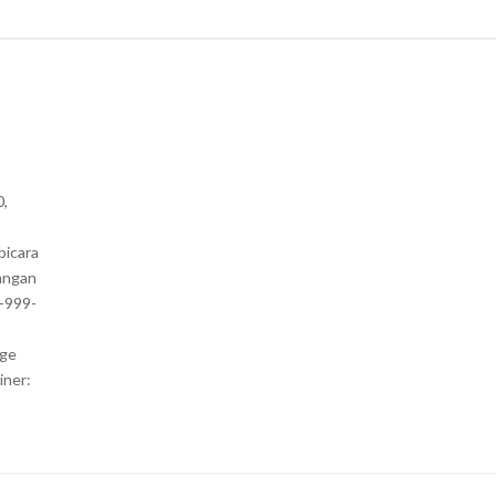
0,
bicara
angan
1-999-
nge
iner: