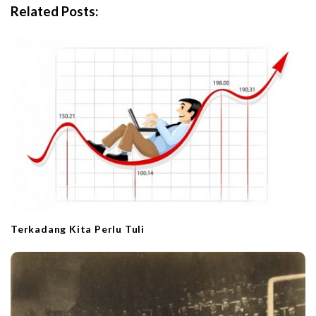
i
Related Posts:
g
a
t
i
o
n
Terkadang Kita Perlu Tuli