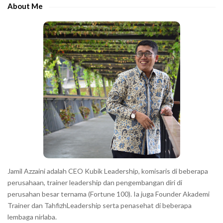
e
e
About Me
b
c
a
h
r
a
r
a
c
t
e
r
s
s
h
Jamil Azzaini adalah CEO Kubik Leadership, komisaris di beberapa
o
perusahaan, trainer leadership dan pengembangan diri di
w
perusahan besar ternama (Fortune 100). Ia juga Founder Akademi
Trainer dan TahfizhLeadership serta penasehat di beberapa
n
lembaga nirlaba.
i