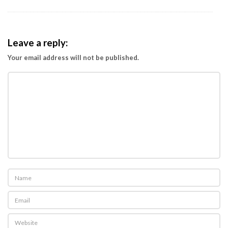
A
F
e
Leave a reply:
b
Your email address will not be published.
r
u
a
r
i
2
0
1
2