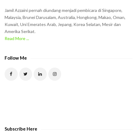
n
Jamil Azzaini pernah diundang menjadi pembicara di Singapore,
t
Malaysia, Brunei Darusalam, Australia, Hongkong, Makao, Oman,
h
Kuwait, Uni Emerates Arab, Jepang, Korea Selatan, Mesir dan
Amerika Serikat.
e
Read More ...
C
A
P
Follow Me
T
C
H
A
t
o
v
e
Subscribe Here
r