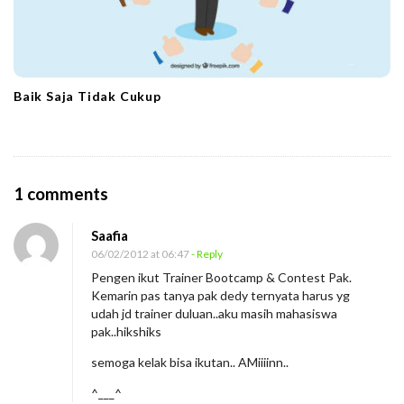
Baik Saja Tidak Cukup
O
1 comments
n
Saafia
J
06/02/2012 at 06:47
- Reply
a
Pengen ikut Trainer Bootcamp & Contest Pak.
d
Kemarin pas tanya pak dedy ternyata harus yg
w
udah jd trainer duluan..aku masih mahasiswa
pak..hikshiks
a
l
semoga kelak bisa ikutan.. AMiiiinn..
J
^___^