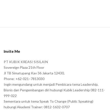
n
.
S
i
t
e
Invite Me
F
PT KUBIK KREASI SISILAIN
o
Sovereign Plaza 21th Floor
o
Jl TB Simatupang Kav 36 Jakarta 12430,
t
Phone: +62-021–7813030
e
Ingin mengundang untuk menjadi Pembicara tema Leadership,
r
Bisnis dan Pengembangan diri hubungi Kubik Leadership 082-111-
999-022
Sementara untuk tema Speak To Change (Public Speaking)
hubungi Akademi Trainer: 0812-1632-0707