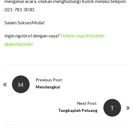
mengenai acara, silakan menghubungi Kubik melalui telepon
021-781 3030.
Salam SuksesMulia!
Ingin ngobrol dengan saya?
Follow saya di twitter:
@jamilazzaini
P
Previous Post:
M
o
Mendengkur
s
t
Next Post:
T
N
Tangkaplah Peluang
a
v