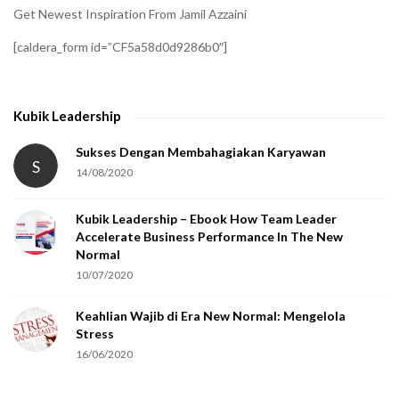
i
Get Newest Inspiration From Jamil Azzaini
f
[caldera_form id=”CF5a58d0d9286b0″]
y
t
h
Kubik Leadership
a
t
Sukses Dengan Membahagiakan Karyawan
S
14/08/2020
y
o
Kubik Leadership – Ebook How Team Leader
u
Accelerate Business Performance In The New
a
Normal
r
10/07/2020
e
Keahlian Wajib di Era New Normal: Mengelola
h
Stress
u
16/06/2020
m
a