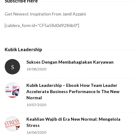
Subscribe Here
r
i
Get Newest Inspiration From Jamil Azzaini
f
[caldera_form id=”CF5a58d0d9286b0″]
y
t
h
Kubik Leadership
a
t
Sukses Dengan Membahagiakan Karyawan
S
14/08/2020
y
o
Kubik Leadership – Ebook How Team Leader
u
Accelerate Business Performance In The New
a
Normal
r
10/07/2020
e
Keahlian Wajib di Era New Normal: Mengelola
h
Stress
u
16/06/2020
m