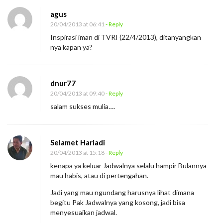
n
agus
J
20/04/2013 at 06:41
- Reply
a
Inspirasi iman di TVRI (22/4/2013), ditanyangkan
d
nya kapan ya?
w
a
dnur77
l
20/04/2013 at 09:40
- Reply
J
salam sukses mulia….
A
A
p
Selamet Hariadi
r
20/04/2013 at 15:18
- Reply
i
kenapa ya keluar Jadwalnya selalu hampir Bulannya
mau habis, atau di pertengahan.
l
2
Jadi yang mau ngundang harusnya lihat dimana
begitu Pak Jadwalnya yang kosong, jadi bisa
0
menyesuaikan jadwal.
1