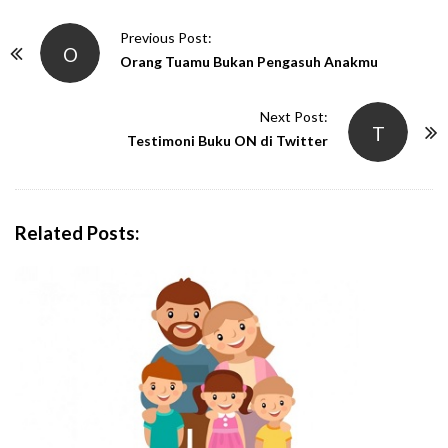
P
Previous Post:
O
o
Orang Tuamu Bukan Pengasuh Anakmu
s
t
Next Post:
T
N
Testimoni Buku ON di Twitter
a
v
i
Related Posts:
g
a
t
i
o
n