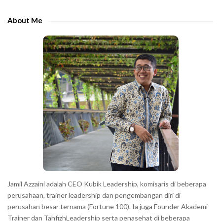
d
h
e
e
About Me
b
c
a
h
r
a
r
a
c
t
e
r
s
s
h
Jamil Azzaini adalah CEO Kubik Leadership, komisaris di beberapa
o
perusahaan, trainer leadership dan pengembangan diri di
w
perusahan besar ternama (Fortune 100). Ia juga Founder Akademi
Trainer dan TahfizhLeadership serta penasehat di beberapa
n