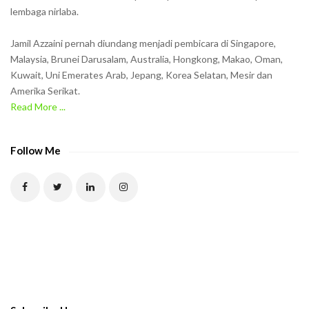
lembaga nirlaba.
i
n
Jamil Azzaini pernah diundang menjadi pembicara di Singapore,
t
Malaysia, Brunei Darusalam, Australia, Hongkong, Makao, Oman,
h
Kuwait, Uni Emerates Arab, Jepang, Korea Selatan, Mesir dan
Amerika Serikat.
e
Read More ...
C
A
P
Follow Me
T
C
H
A
t
o
v
e