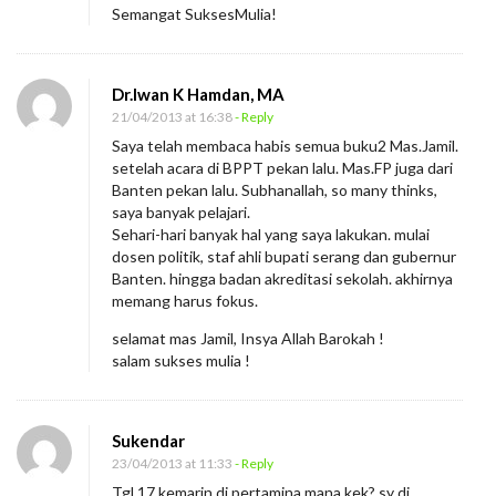
Semangat SuksesMulia!
3
Dr.Iwan K Hamdan, MA
21/04/2013 at 16:38
- Reply
Saya telah membaca habis semua buku2 Mas.Jamil.
setelah acara di BPPT pekan lalu. Mas.FP juga dari
Banten pekan lalu. Subhanallah, so many thinks,
saya banyak pelajari.
Sehari-hari banyak hal yang saya lakukan. mulai
dosen politik, staf ahli bupati serang dan gubernur
Banten. hingga badan akreditasi sekolah. akhirnya
memang harus fokus.
selamat mas Jamil, Insya Allah Barokah !
salam sukses mulia !
Sukendar
23/04/2013 at 11:33
- Reply
Tgl 17 kemarin di pertamina mana kek? sy di