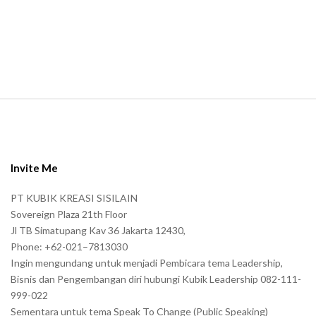
a
n
.
S
i
t
e
Invite Me
F
PT KUBIK KREASI SISILAIN
o
Sovereign Plaza 21th Floor
o
Jl TB Simatupang Kav 36 Jakarta 12430,
t
Phone: +62-021–7813030
e
Ingin mengundang untuk menjadi Pembicara tema Leadership,
r
Bisnis dan Pengembangan diri hubungi Kubik Leadership 082-111-
999-022
Sementara untuk tema Speak To Change (Public Speaking)