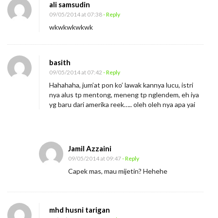
ali samsudin
e
09/05/2014 at 07:38
- Reply
r
wkwkwkwkwk
d
a
s
basith
09/05/2014 at 07:42
- Reply
Hahahaha, jum’at pon ko’ lawak kannya lucu, istri
nya alus tp mentong, meneng tp nglendem, eh iya
yg baru dari amerika reek….. oleh oleh nya apa yai
Jamil Azzaini
09/05/2014 at 09:47
- Reply
Capek mas, mau mijetin? Hehehe
mhd husni tarigan