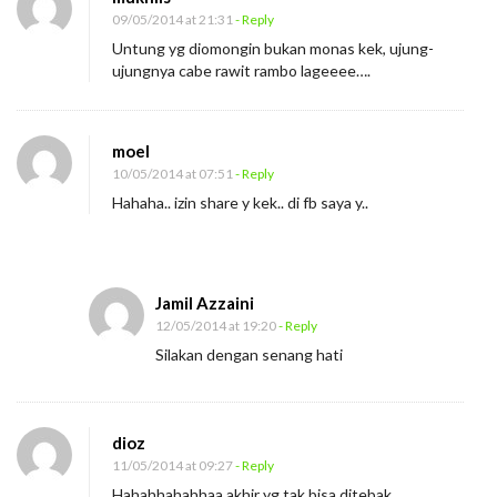
09/05/2014 at 21:31
- Reply
Untung yg diomongin bukan monas kek, ujung-
ujungnya cabe rawit rambo lageeee….
moel
10/05/2014 at 07:51
- Reply
Hahaha.. izin share y kek.. di fb saya y..
Jamil Azzaini
12/05/2014 at 19:20
- Reply
Silakan dengan senang hati
dioz
11/05/2014 at 09:27
- Reply
Hahahhahahhaa akhir yg tak bisa ditebak.