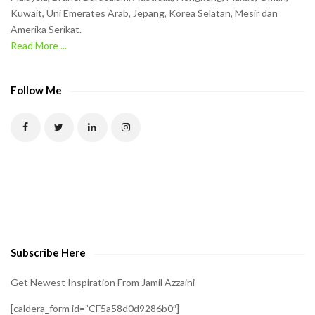
h
Kuwait, Uni Emerates Arab, Jepang, Korea Selatan, Mesir dan
Amerika Serikat.
e
Read More ...
C
A
P
Follow Me
T
C
H
A
t
o
v
e
Subscribe Here
r
i
Get Newest Inspiration From Jamil Azzaini
f
[caldera_form id=”CF5a58d0d9286b0″]
y