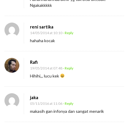
Ngakakkkkk
reni sartika
14/05/2014 at 10:10
- Reply
hahaha kocak
Rafi
19/05/2014 at 07:48
- Reply
Hihihi,,, lucu kek
jaka
05/11/2016 at 11:06
- Reply
makasih gan infonya dan sangat menarik