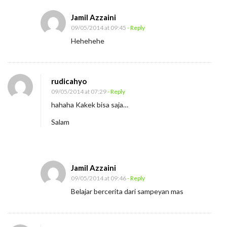
B
e
Jamil Azzaini
09/05/2014 at 09:45
- Reply
r
Hehehehe
h
a
t
rudicahyo
i
09/05/2014 at 07:29
- Reply
L
hahaha Kakek bisa saja…
e
Salam
m
b
u
t
Jamil Azzaini
09/05/2014 at 09:46
- Reply
d
Belajar bercerita dari sampeyan mas
a
n
C