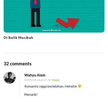
Di Balik Musibah
O
32 comments
n
Wahyu Alam
I
09/05/2014 at 07:10
- Reply
s
Romantis ngga berlebihan. Hehehe
t
Menarik!
r
i