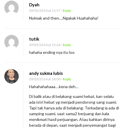
Dyah
09/05/2014 at 11:57
- Reply
Nyimak and then….Ngakak Huahahaha!
tutik
09/05/2014 at 15:26
- Reply
hahaha ending nya itu loo
andy sukma lubis
09/05/2014 at 18:00
- Reply
Hahahahahaaa….kena deh…
Di balik atau di belakang suami hebat, kan selalu
ada istri hebat yg menjadi pendorong sang suami.
Tapi tak hanya ada di belakang. Terkadang ia ada di
samping suami, saat sama2 berjuang dan kala
menikmati hasil perjuangan. Atau bahkan dirinya
berada di depan, saat menjadi penyemangat bagi