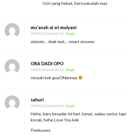
Istri yang hebat, bersyukurlah mas
mu'anah al sri mulyani
09/05/2014 at 09:15
- Reply
xixixxix… skak mat… smart answer.
ORA DADI OPO
09/05/2014 at 09:51
- Reply
renyah kek guyONannya
sahuri
09/05/2014 at 09:52
- Reply
Hehe, baru kesadar ini hari Jumat, walau serius tapi
kocak, hehe Love You kek
Peeluuxxx