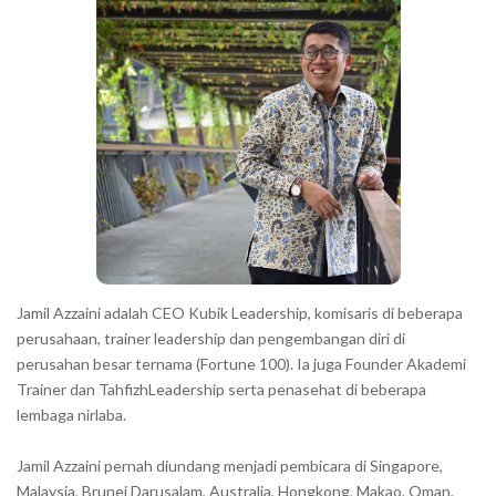
h
r
a
r
a
c
t
e
r
s
s
h
Jamil Azzaini adalah CEO Kubik Leadership, komisaris di beberapa
o
perusahaan, trainer leadership dan pengembangan diri di
w
perusahan besar ternama (Fortune 100). Ia juga Founder Akademi
Trainer dan TahfizhLeadership serta penasehat di beberapa
n
lembaga nirlaba.
i
n
Jamil Azzaini pernah diundang menjadi pembicara di Singapore,
t
Malaysia, Brunei Darusalam, Australia, Hongkong, Makao, Oman,