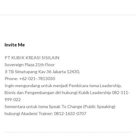
S
i
t
e
Invite Me
F
PT KUBIK KREASI SISILAIN
o
Sovereign Plaza 21th Floor
o
Jl TB Simatupang Kav 36 Jakarta 12430,
t
Phone: +62-021–7813030
e
Ingin mengundang untuk menjadi Pembicara tema Leadership,
r
Bisnis dan Pengembangan diri hubungi Kubik Leadership 082-111-
999-022
Sementara untuk tema Speak To Change (Public Speaking)
hubungi Akademi Trainer: 0812-1632-0707