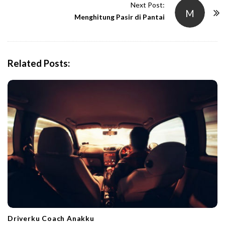
t
Next Post:
M
N
Menghitung Pasir di Pantai
a
v
i
Related Posts:
g
a
t
i
o
n
Driverku Coach Anakku