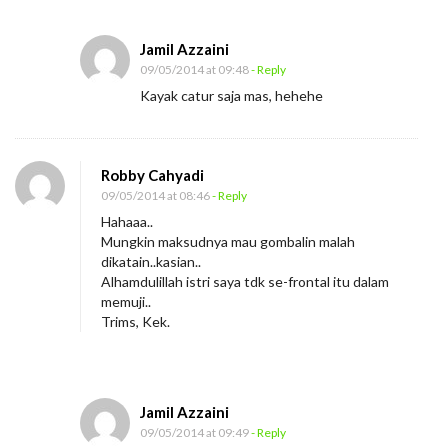
Jamil Azzaini
09/05/2014 at 09:48
- Reply
Kayak catur saja mas, hehehe
Robby Cahyadi
09/05/2014 at 08:46
- Reply
Hahaaa..
Mungkin maksudnya mau gombalin malah
dikatain..kasian..
Alhamdulillah istri saya tdk se-frontal itu dalam
memuji..
Trims, Kek.
Jamil Azzaini
09/05/2014 at 09:49
- Reply