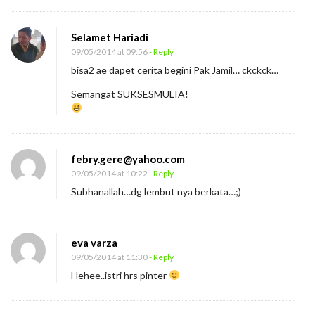
Selamet Hariadi
09/05/2014 at 09:56
- Reply
bisa2 ae dapet cerita begini Pak Jamil… ckckck…
Semangat SUKSESMULIA!
febry.gere@yahoo.com
09/05/2014 at 10:22
- Reply
Subhanallah…dg lembut nya berkata…;)
eva varza
09/05/2014 at 11:30
- Reply
Hehee..istri hrs pinter