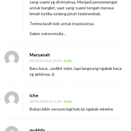
sang suami yg dicintainya. Menjadi penyemangat
untuk bangkit, saat sang suami tengah merasa
lemah ketika sedang jatuh terjerembab.
Terima kasih kek untuk inspirasinya.
Salam suksesmulia…
Maryanah
09/05/2014 at 19:28
- Reply
Baru baca…sedikit telat..tapi langsung ngakak baca
yg akhirnya :))
iche
09/05/2014 at 21:05
- Reply
Bukan bikin senyum lagi kek,tp ngakak wkwkw
mukhlis