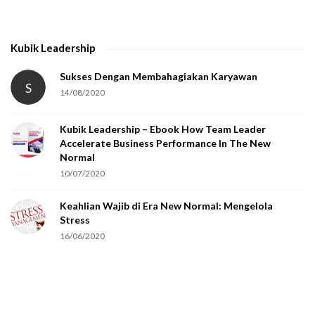
t
h
Kubik Leadership
a
t
Sukses Dengan Membahagiakan Karyawan
S
14/08/2020
y
o
Kubik Leadership – Ebook How Team Leader
u
Accelerate Business Performance In The New
a
Normal
r
10/07/2020
e
Keahlian Wajib di Era New Normal: Mengelola
h
Stress
u
16/06/2020
m
a
n
.