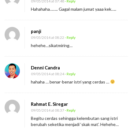
09/05/2014 at 07:48
- Reply
Hahahaha…….. Gagal malam jumat yaaa kek…..
panji
09/05/2014 at 08:22
- Reply
hehehe…sikatmiring…
Denni Candra
09/05/2014 at 08:24
- Reply
hahaha … benar-benar istri yang cerdas …
Rahmat E. Siregar
09/05/2014 at 08:37
- Reply
Begitu cerdas sehingga kelembutan sang istri
berubah seketika menjadi ‘skak mat’. Hehehe…