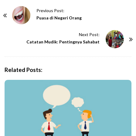
P
Previous Post:
o
Puasa di Negeri Orang
s
t
Next Post:
N
Catatan Mudik: Pentingnya Sahabat
a
v
i
Related Posts:
g
a
t
i
o
n