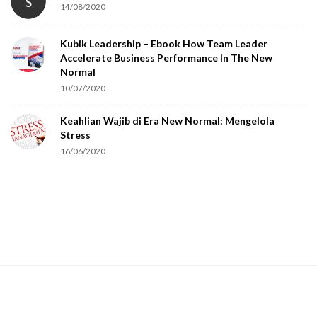
S
14/08/2020
y
o
Kubik Leadership – Ebook How Team Leader
u
Accelerate Business Performance In The New
a
Normal
r
10/07/2020
e
Keahlian Wajib di Era New Normal: Mengelola
h
Stress
u
16/06/2020
m
a
n
.
S
i
t