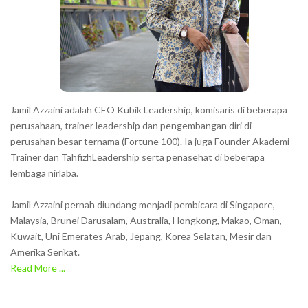
t
e
r
s
s
h
Jamil Azzaini adalah CEO Kubik Leadership, komisaris di beberapa
o
perusahaan, trainer leadership dan pengembangan diri di
w
perusahan besar ternama (Fortune 100). Ia juga Founder Akademi
Trainer dan TahfizhLeadership serta penasehat di beberapa
n
lembaga nirlaba.
i
n
Jamil Azzaini pernah diundang menjadi pembicara di Singapore,
t
Malaysia, Brunei Darusalam, Australia, Hongkong, Makao, Oman,
h
Kuwait, Uni Emerates Arab, Jepang, Korea Selatan, Mesir dan
Amerika Serikat.
e
Read More ...
C
A