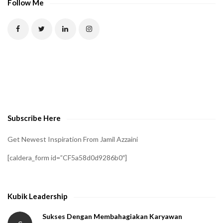
P
Follow Me
T
C
H
A
t
o
v
e
Subscribe Here
r
i
Get Newest Inspiration From Jamil Azzaini
f
[caldera_form id=”CF5a58d0d9286b0″]
y
t
h
Kubik Leadership
a
t
Sukses Dengan Membahagiakan Karyawan