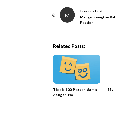
P
Previous Post:
M
o
Mengembangkan Bak
Passion
s
t
N
a
Related Posts:
v
i
g
a
t
i
Mem
Tidak 100 Persen Sama
o
dengan Nol
n