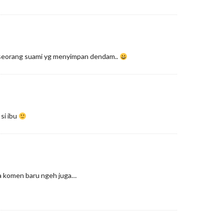
eorang suami yg menyimpan dendam..
si ibu
ca komen baru ngeh juga…