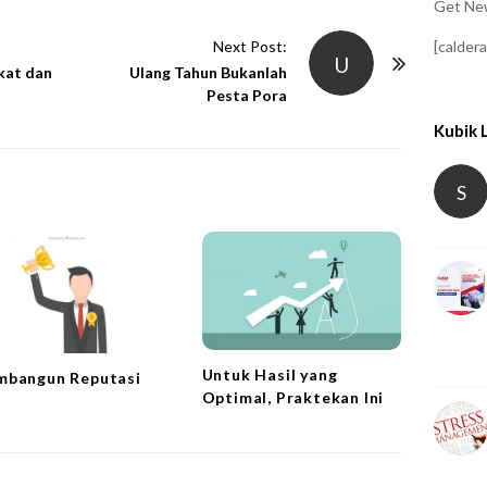
Get New
[calder
Next Post:
U
at dan
Ulang Tahun Bukanlah
Pesta Pora
Kubik 
S
Untuk Hasil yang
bangun Reputasi
Optimal, Praktekan Ini