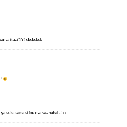
anya itu..????? ckckckck
!!
 ga suka sama si ibu nya ya.. hahahaha