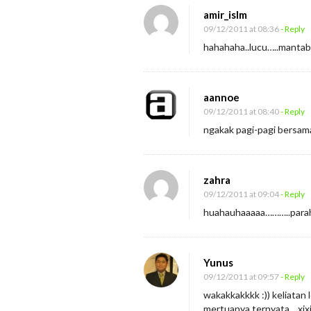
amir_islm
09/12/2011 at 08:36
- Reply
hahahaha..lucu…..manta
aannoe
09/12/2011 at 08:40
- Reply
ngakak pagi-pagi bersam
zahra
09/12/2011 at 09:04
- Reply
huahauhaaaaa………..parah
Yunus
09/12/2011 at 09:57
- Reply
wakakkakkkk :)) keliatan 
mertuanya ternyata,,,,xixi