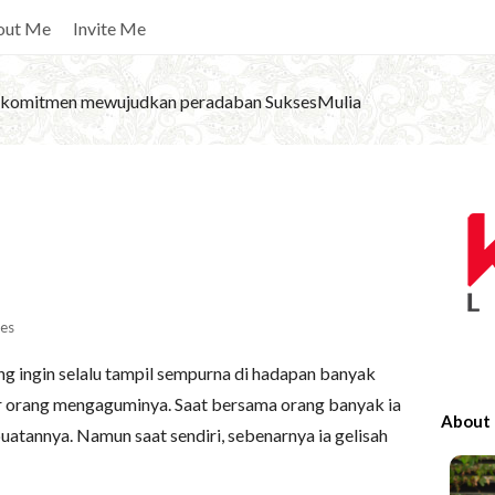
out Me
Invite Me
komitmen mewujudkan peradaban SuksesMulia
S
i
t
e
S
es
i
ang ingin selalu tampil sempurna di hadapan banyak
d
r orang mengaguminya. Saat bersama orang banyak ia
e
About
uatannya. Namun saat sendiri, sebenarnya ia gelisah
b
a