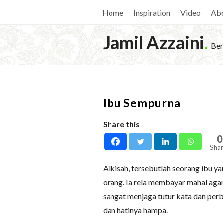
Home
Inspiration
Video
Ab
Jamil Azzaini
.
Ber
Ibu Sempurna
Share this
0
Shar
Alkisah, tersebutlah seorang ibu y
orang. Ia rela membayar mahal aga
sangat menjaga tutur kata dan perb
dan hatinya hampa.