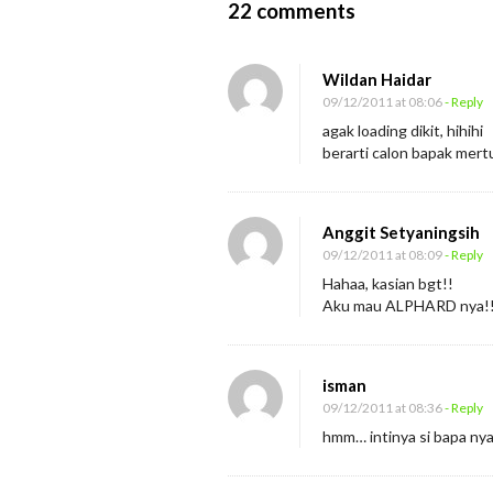
O
22 comments
n
I
Wildan Haidar
b
09/12/2011 at 08:06
- Reply
u
agak loading dikit, hihihi
berarti calon bapak mertu
S
e
m
Anggit Setyaningsih
p
09/12/2011 at 08:09
- Reply
u
Hahaa, kasian bgt!!
r
Aku mau ALPHARD nya!
n
a
isman
09/12/2011 at 08:36
- Reply
hmm… intinya si bapa nya