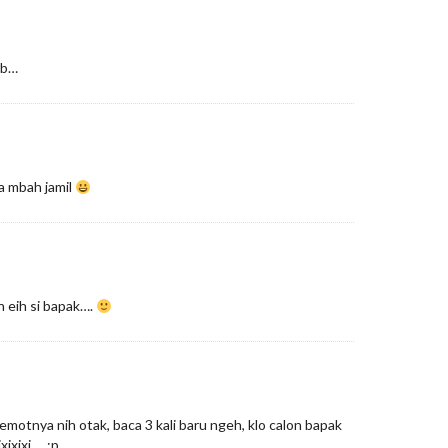
bb…
a mbah jamil
 eih si bapak….
lemotnya nih otak, baca 3 kali baru ngeh, klo calon bapak
xixixi…. :p