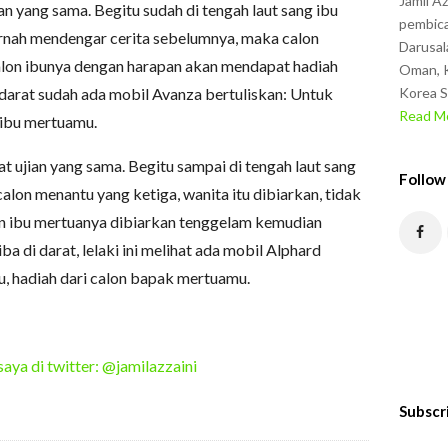
Jamil A
 yang sama. Begitu sudah di tengah laut sang ibu
pembica
rnah mendengar cerita sebelumnya, maka calon
Darusal
alon ibunya dengan harapan akan mendapat hadiah
Oman, K
i darat sudah ada mobil Avanza bertuliskan: Untuk
Korea S
Read Mo
 ibu mertuamu.
 ujian yang sama. Begitu sampai di tengah laut sang
Follow
alon menantu yang ketiga, wanita itu dibiarkan, tidak
alon ibu mertuanya dibiarkan tenggelam kemudian
iba di darat, lelaki ini melihat ada mobil Alphard
u, hadiah dari calon bapak mertuamu.
saya di twitter: @jamilazzaini
Subscr