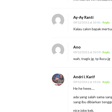
Ay-Ay Ranti
09/12/2011 at 10:41
- Reply
Kalau calon bapak mertua
Ano
09/12/2011 at 10:59
- Reply
wah, tragis jg, tp llucu jg
Andri I. Karif
09/12/2011 at 19:26
- Reply
He he heee….
ada yang salah sama san
sang ibu dibiarkan tengg
nice joke kek.