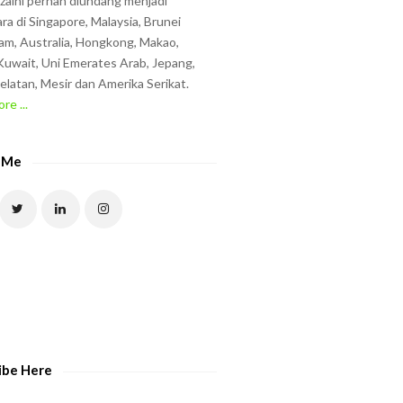
zzaini pernah diundang menjadi
ra di Singapore, Malaysia, Brunei
am, Australia, Hongkong, Makao,
uwait, Uni Emerates Arab, Jepang,
elatan, Mesir dan Amerika Serikat.
re ...
 Me
ibe Here