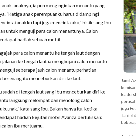
r
t anak-anaknya, ia pun menginginkan menantu yang
ya. “Ketiga anak perempuanku harus didampingi
cintai anakku tapi juga mencinta aku,” bisik sang ibu.
ian untuk menguji para calon menantunya. Calon
mendapat hadiah sebuah mobil.
ngajak para calon menantu ke tengah laut dengan
jalanan ke tengah laut ia menghujani calon menantu
enguji seberapa jauh calon menantu perhatian
 berenang itu menceburkan diri ke laut.
Jamil A
komisar
u sudah di tengah laut sang ibu menceburkan diri ke
leaders
enantu langsung melompat dan menolong calon
perusah
ku, nak,” kata sang ibu. Bukan hanya itu, ketika
juga Fo
Tahfizh
endapat hadiah kejutan mobil Avanza bertuliskan:
beberap
i calon ibu mertuamu.