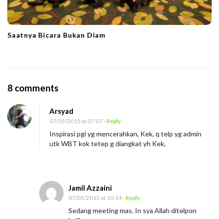
Saatnya Bicara Bukan Diam
O
8 comments
n
Arsyad
H
07/05/2015 at 07:07
- Reply
i
Inspirasi pgi yg mencerahkan, Kek, q telp yg admin
d
utk WBT kok tetep g diangkat yh Kek,
u
p
M
Jamil Azzaini
e
07/05/2015 at 10:14
- Reply
n
Sedang meeting mas. In sya Allah ditelpon