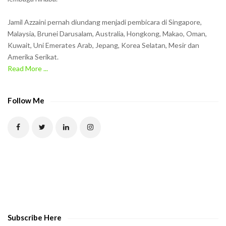
i
n
Jamil Azzaini pernah diundang menjadi pembicara di Singapore,
t
Malaysia, Brunei Darusalam, Australia, Hongkong, Makao, Oman,
h
Kuwait, Uni Emerates Arab, Jepang, Korea Selatan, Mesir dan
Amerika Serikat.
e
Read More ...
C
A
P
Follow Me
T
C
H
A
t
o
v
e
Subscribe Here
r