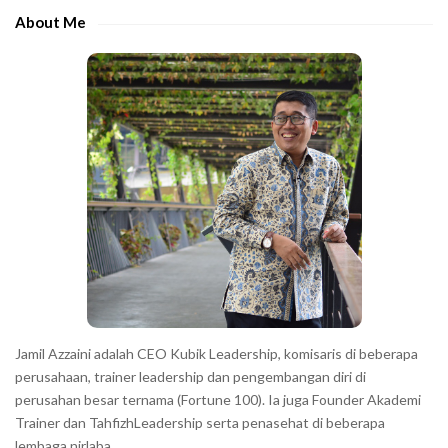
e
e
About Me
b
c
a
h
r
a
r
a
c
t
e
r
s
s
h
Jamil Azzaini adalah CEO Kubik Leadership, komisaris di beberapa
o
perusahaan, trainer leadership dan pengembangan diri di
w
perusahan besar ternama (Fortune 100). Ia juga Founder Akademi
Trainer dan TahfizhLeadership serta penasehat di beberapa
n
lembaga nirlaba.