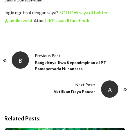
Ingin ngobrol dengan saya?
FOLLOW saya di twitter:
@jamilazzaini
. Atau,
LIKE saya di facebook
P
Previous Post:
B
o
Bangkitnya Jiwa Kepemimpinan di PT
Pamapersada Nusantara
s
t
Next Post:
N
A
Aktifkan Daya Pancar
a
v
i
g
Related Posts:
a