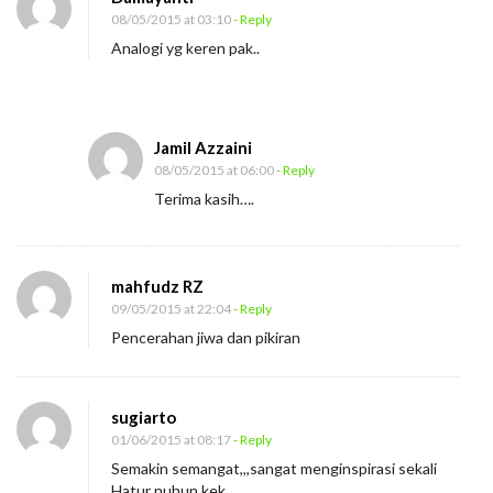
08/05/2015 at 03:10
- Reply
Analogi yg keren pak..
Jamil Azzaini
08/05/2015 at 06:00
- Reply
Terima kasih….
mahfudz RZ
09/05/2015 at 22:04
- Reply
Pencerahan jiwa dan pikiran
sugiarto
01/06/2015 at 08:17
- Reply
Semakin semangat,,,sangat menginspirasi sekali
Hatur nuhun kek