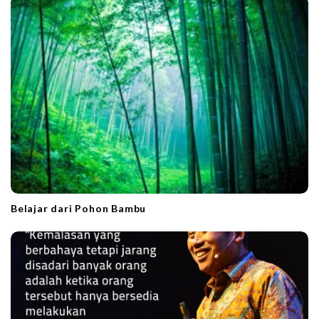
t
i
o
n
Belajar dari Pohon Bambu