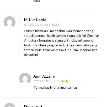
u
balik
m
p
a
M. Nur Hamid
07/05/2015 at 07:36
- Reply
n
Prinsip bismillah ( mendahulukan memberi yang
g
terbaik dengan kasih sayang ) kata pak Ari Ginanjar
E
Agustian, berprinsip samurai ( melayani sepenuh
s
hati ). memberi yang terbaik, Allah membalas yang
terbaik pula Trimakasih Pak Dhe Jamil inspirasinya
k
di pagi ini.
a
l
a
Jamil Azzaini
t
07/05/2015 at 10:15
- Reply
o
Terima kasih juga ilmunya mas
r
Damayanti