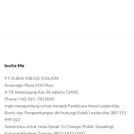
a
n
.
S
i
t
e
Invite Me
F
PT KUBIK KREASI SISILAIN
o
Sovereign Plaza 21th Floor
o
Jl TB Simatupang Kav 36 Jakarta 12430,
t
Phone: +62-021–7813030
e
Ingin mengundang untuk menjadi Pembicara tema Leadership,
r
Bisnis dan Pengembangan diri hubungi Kubik Leadership 082-111-
999-022
Sementara untuk tema Speak To Change (Public Speaking)
hubungi Akademi Trainer: 0812-1632-0707