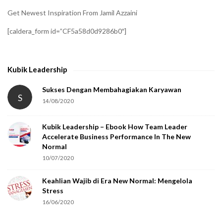
i
Get Newest Inspiration From Jamil Azzaini
f
[caldera_form id=”CF5a58d0d9286b0″]
y
t
h
Kubik Leadership
a
t
Sukses Dengan Membahagiakan Karyawan
S
14/08/2020
y
o
Kubik Leadership – Ebook How Team Leader
u
Accelerate Business Performance In The New
a
Normal
r
10/07/2020
e
Keahlian Wajib di Era New Normal: Mengelola
h
Stress
u
16/06/2020
m