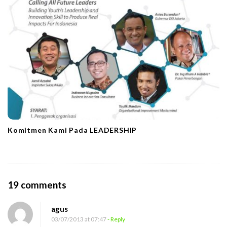
Komitmen Kami Pada LEADERSHIP
O
19 comments
n
agus
G
03/07/2013 at 07:47
- Reply
a