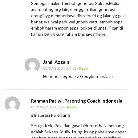
Semoga smakin tumbuh generasi SuksesMulia
y
,manfaat bg org lain, menggantikan generasi
a
orang2 yg memperkaya diri sendiri dg jalan yg gak
bener, wal wal geduwal ,mboh watu emboh aspal ,
H
emboh haram mboh aspal,pokoe di untal, ” cari di
i
kamus bg yg kurg faham bhs jawa”hehe
d
u
p
Jamil Azzaini
B
03/07/2013 at 07:55
- Reply
a
Hehehe, segera ke Google translate
r
u
S
Rahman Patiwi, Parenting Coach Indonesia
u
03/07/2013 at 08:21
- Reply
k
#Inspirasi Parenting
s
Setuju Kek, Pola dan gaya hidup terbaik memang
e
adalah Sukses-Mulia. Itung-itung pahalanya dapat
dan berlimpah buat tabungan akhirat, sekaligus