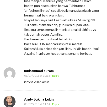
bisa menjadi manusia yang bermanfaat. Dalam
hadits pun disebutkan bahwa, “khirunnas
‘anfauhum linnas”, sebaik-baik manusia adalah yang
bermanfaat bagi orang lain.
InsyaAllah saya ikut Festival Sukses Mulia tgl 13
Juli nanti. Makasih beh, guru kehidupan kita..
Ilmu mu terus mengalir menjadi amal di akhirat yg
tak pernah putus.Aamiiin..
Pas bener pantun buat babeh ini:
Baca buku ON mencari inspirasi, meraih
SuksesMulia dekat dengan illahi. Ini dia babeh Jamil
Azzaini, inspirator hebat yang senang berbagi.
muhammad akram
03/07/2013 at 10:35
- Reply
isnysa Allah amin
Andy Sukma Lubis
03/07/2013 at 11:14
- Reply