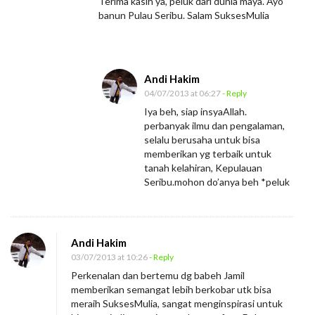
Terima kasih ya, peluk dari dunia maya. Ayo
banun Pulau Seribu. Salam SuksesMulia
Andi Hakim
04/07/2013 at 06:27
- Reply
Iya beh, siap insyaAllah.
perbanyak ilmu dan pengalaman,
selalu berusaha untuk bisa
memberikan yg terbaik untuk
tanah kelahiran, Kepulauan
Seribu.mohon do’anya beh *peluk
Andi Hakim
03/07/2013 at 10:26
- Reply
Perkenalan dan bertemu dg babeh Jamil
memberikan semangat lebih berkobar utk bisa
meraih SuksesMulia, sangat menginspirasi untuk