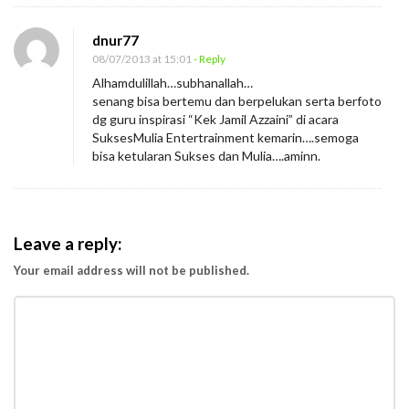
dnur77
08/07/2013 at 15:01
- Reply
Alhamdulillah…subhanallah…
senang bisa bertemu dan berpelukan serta berfoto
dg guru inspirasi “Kek Jamil Azzaini” di acara
SuksesMulia Entertrainment kemarin….semoga
bisa ketularan Sukses dan Mulia….aminn.
Leave a reply:
Your email address will not be published.