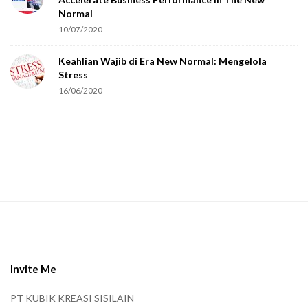
a
Normal
r
10/07/2020
e
Keahlian Wajib di Era New Normal: Mengelola
h
Stress
u
16/06/2020
m
a
n
.
S
i
t
e
Invite Me
F
PT KUBIK KREASI SISILAIN
o