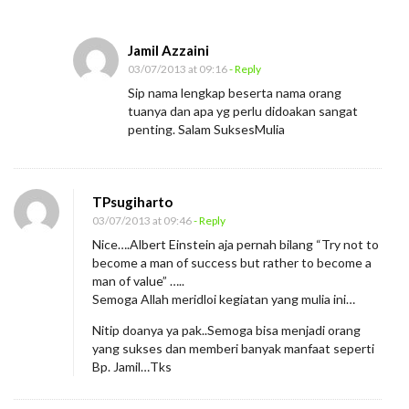
Jamil Azzaini
03/07/2013 at 09:16
- Reply
Sip nama lengkap beserta nama orang
tuanya dan apa yg perlu didoakan sangat
penting. Salam SuksesMulia
TPsugiharto
03/07/2013 at 09:46
- Reply
Nice….Albert Einstein aja pernah bilang “Try not to
become a man of success but rather to become a
man of value” …..
Semoga Allah meridloi kegiatan yang mulia ini…
Nitip doanya ya pak..Semoga bisa menjadi orang
yang sukses dan memberi banyak manfaat seperti
Bp. Jamil…Tks