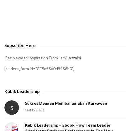
A
t
o
v
e
Subscribe Here
r
i
Get Newest Inspiration From Jamil Azzaini
f
[caldera_form id=”CF5a58d0d9286b0″]
y
t
h
Kubik Leadership
a
t
Sukses Dengan Membahagiakan Karyawan
S
14/08/2020
y
o
Kubik Leadership – Ebook How Team Leader
u
Accelerate Business Performance In The New