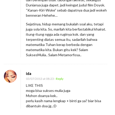
s
Dunianya juga dapet. jadi keingat judul film Doyok.
M
“Kanan-Kiri-Woke” sebab dapatnya dua jadi wokeh
benneran Hehehe…
u
l
Sejatinya, hidup memang bukalah soal aku, tetapi
juga sola kita. So, marilah kita berfastabikul khairat.
i
itung-itung ngga ada ruginya kok. dan yang
a
terpenting diatas semua itu, sadarilah bahwa
matematika Tuhan kerap berbeda dengan
matematika kita. Bukan gitu kek? Salam
SuksesMulia.. Salam Metamorfosa..
ida
03/07/2013 at 08:23
- Reply
LIKE THIS
moga bisa sukses mulia juga
Mohon doanya kek..
perlu kasih nama lengkap + binti ga ya? biar bisa
dibantuin doa jg..:D