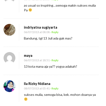
as usual so inspiring…semoga makin sukses mulia
Pa
indriyatna sugiyarta
06/07/2013 at 08:08
- Reply
Bandung, tgl 13 Juli ada gak mas?
maya
06/07/2013 at 18:51
- Reply
13 kota mana aja ya?? yogya adakah?
Ila Rizky Nidiana
08/07/2013 at 05:41
- Reply
sukses mulia, semoga bisa, kek. mohon doanya ya