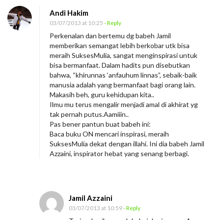
Andi Hakim
03/07/2013 at 10:25
- Reply
Perkenalan dan bertemu dg babeh Jamil
memberikan semangat lebih berkobar utk bisa
meraih SuksesMulia, sangat menginspirasi untuk
bisa bermanfaat. Dalam hadits pun disebutkan
bahwa, “khirunnas ‘anfauhum linnas”, sebaik-baik
manusia adalah yang bermanfaat bagi orang lain.
Makasih beh, guru kehidupan kita..
Ilmu mu terus mengalir menjadi amal di akhirat yg
tak pernah putus.Aamiiin..
Pas bener pantun buat babeh ini:
Baca buku ON mencari inspirasi, meraih
SuksesMulia dekat dengan illahi. Ini dia babeh Jamil
Azzaini, inspirator hebat yang senang berbagi.
Jamil Azzaini
03/07/2013 at 10:59
- Reply