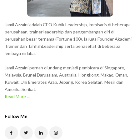
s
s
h
Jamil Azzaini adalah CEO Kubik Leadership, komisaris di beberapa
o
perusahaan, trainer leadership dan pengembangan diri di
w
perusahan besar ternama (Fortune 100). Ia juga Founder Akademi
Trainer dan TahfizhLeadership serta penasehat di beberapa
n
lembaga nirlaba.
i
n
Jamil Azzaini pernah diundang menjadi pembicara di Singapore,
t
Malaysia, Brunei Darusalam, Australia, Hongkong, Makao, Oman,
h
Kuwait, Uni Emerates Arab, Jepang, Korea Selatan, Mesir dan
Amerika Serikat.
e
Read More ...
C
A
P
Follow Me
T
C
H