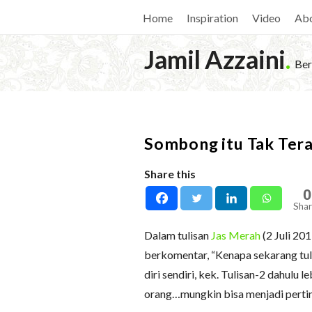
Home
Inspiration
Video
Ab
Jamil Azzaini
.
Ber
Sombong itu Tak Ter
Share this
0
Shar
Dalam tulisan
Jas Merah
(2 Juli 20
berkomentar, “Kenapa sekarang tul
diri sendiri, kek. Tulisan-2 dahulu 
orang…mungkin bisa menjadi pertim