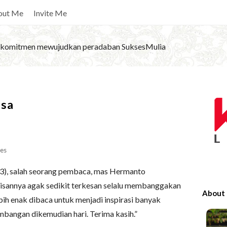
out Me
Invite Me
komitmen mewujudkan peradaban SuksesMulia
S
asa
i
t
e
S
es
i
13), salah seorang pembaca, mas Hermanto
d
isannya agak sedikit terkesan selalu membanggakan
e
About
lebih enak dibaca untuk menjadi inspirasi banyak
b
bangan dikemudian hari. Terima kasih.”
a