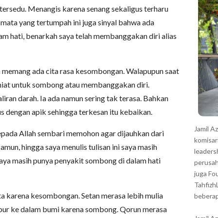
r
ersedu. Menangis karena senang sekaligus terharu
mata yang tertumpah ini juga sinyal bahwa ada
am hati, benarkah saya telah membanggakan diri alias
ata memang ada cita rasa kesombongan. Walapupun saat
 niat untuk sombong atau membanggakan diri.
liran darah. Ia ada namun sering tak terasa. Bahkan
 dengan apik sehingga terkesan itu kebaikan.
Jamil A
epada Allah sembari memohon agar dijauhkan dari
komisar
mun, hingga saya menulis tulisan ini saya masih
leaders
saya masih punya penyakit sombong di dalam hati
perusah
juga Fo
Tahfizh
a karena kesombongan. Setan merasa lebih mulia
beberap
bur ke dalam bumi karena sombong. Qorun merasa