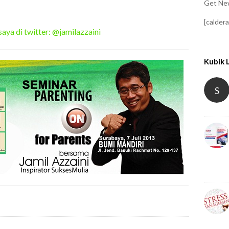
Get New
[calder
saya di twitter: @jamilazzaini
Kubik 
S