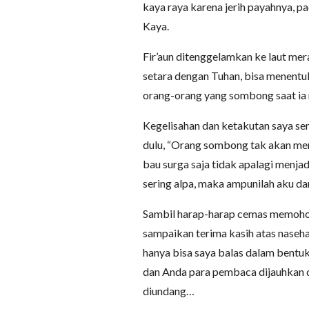
kaya raya karena jerih payahnya, pa
Kaya.
Fir’aun ditenggelamkan ke laut me
setara dengan Tuhan, bisa menentu
orang-orang yang sombong saat ia m
Kegelisahan dan ketakutan saya sem
dulu, “Orang sombong tak akan men
bau surga saja tidak apalagi menj
sering alpa, maka ampunilah aku d
Sambil harap-harap cemas memoho
sampaikan terima kasih atas naseh
hanya bisa saya balas dalam bent
dan Anda para pembaca dijauhkan d
diundang…