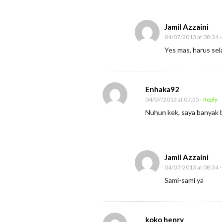
T
e
Jamil Azzaini
r
04/07/2013 at 08:34
-
a
Yes mas, harus sela
s
a
Enhaka92
04/07/2013 at 07:35
- Reply
Nuhun kek, saya banyak bel
Jamil Azzaini
04/07/2013 at 08:34
-
Sami-sami ya
koko henry