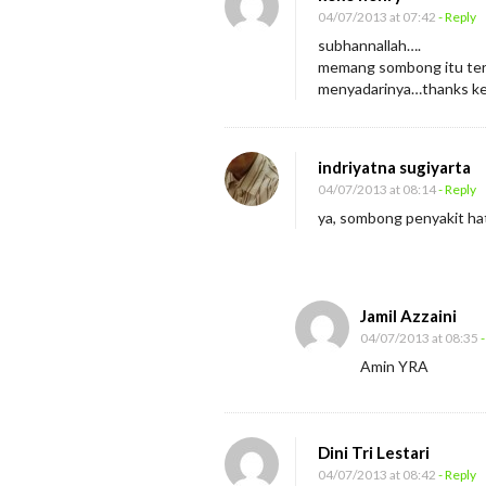
04/07/2013 at 07:42
- Reply
subhannallah….
memang sombong itu ter
menyadarinya…thanks k
indriyatna sugiyarta
04/07/2013 at 08:14
- Reply
ya, sombong penyakit hati
Jamil Azzaini
04/07/2013 at 08:35
-
Amin YRA
Dini Tri Lestari
04/07/2013 at 08:42
- Reply