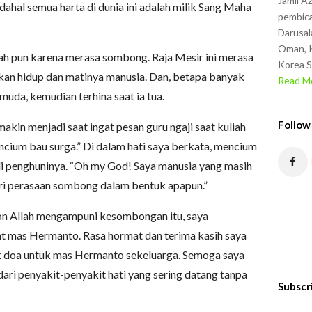
Jamil A
dahal semua harta di dunia ini adalah milik Sang Maha
pembica
Darusal
Oman, K
rah pun karena merasa sombong. Raja Mesir ini merasa
Korea S
kan hidup dan matinya manusia. Dan, betapa banyak
Read Mo
uda, kemudian terhina saat ia tua.
Follow
akin menjadi saat ingat pesan guru ngaji saat kuliah
cium bau surga.” Di dalam hati saya berkata, mencium
adi penghuninya. “Oh my God! Saya manusia yang masih
ari perasaan sombong dalam bentuk apapun.”
n Allah mengampuni kesombongan itu, saya
at mas Hermanto. Rasa hormat dan terima kasih saya
uk doa untuk mas Hermanto sekeluarga. Semoga saya
ari penyakit-penyakit hati yang sering datang tanpa
Subscr