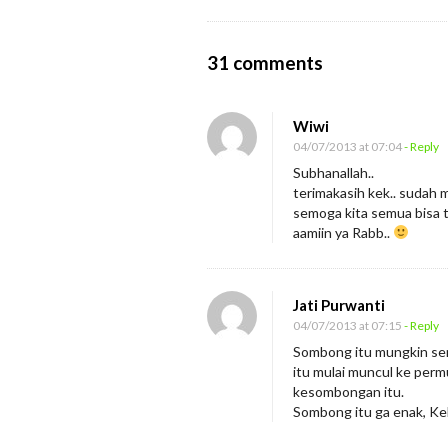
O
31 comments
n
S
Wiwi
o
04/07/2013 at 07:04
- Reply
m
Subhanallah..
terimakasih kek.. sudah 
b
semoga kita semua bisa t
o
aamiin ya Rabb..
n
g
i
Jati Purwanti
04/07/2013 at 07:15
- Reply
t
Sombong itu mungkin sem
u
itu mulai muncul ke permu
T
kesombongan itu.
a
Sombong itu ga enak, Ke
k