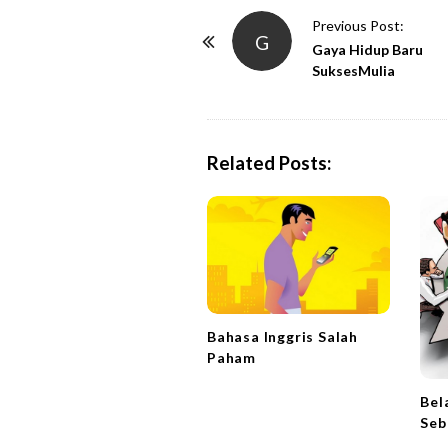
P
Previous Post:
G
o
Gaya Hidup Baru
SuksesMulia
s
t
N
a
Related Posts:
v
i
g
a
t
i
Bahasa Inggris Salah
o
Paham
n
Bel
Seb