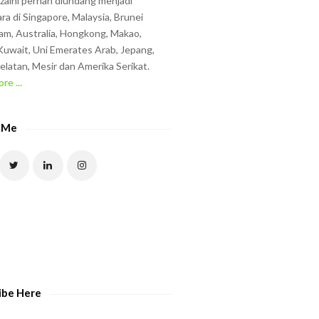
zzaini pernah diundang menjadi
ra di Singapore, Malaysia, Brunei
am, Australia, Hongkong, Makao,
uwait, Uni Emerates Arab, Jepang,
elatan, Mesir dan Amerika Serikat.
re ...
 Me
ibe Here