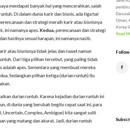
Jamil A
saya mendapat banyak hal yang mencerahkan, salah
pembica
Darusal
untuh. Di dalam dunia karir dan bisnis, ada tiga hal
Oman, K
erencanaan dan strategi meraih karir atau bisnisnya
Korea S
, ini namanya apes.
Kedua,
perencanaan dan strategi
Read Mo
dan hasilnya sesuai harapan, ini namanya nasib.
rir atau bisnisnya tidak jelas dan ruwet namun
Follow
untuh. Dari tiga pilihan tersebut, yang paling tidak
nis adalah apes. Sementara yang membuat mereka
dua. Sedangkan pilihan ketiga (durian runtuh) itu
akan.
kan durian runtuh. Karena kejadian durian runtuh ini
n, di dunia yang berubah begitu cepat saat ini, para
 Uncertain, Complex, Ambigue) kita sangat sulit
Subscr
n yang matang dan akurat. Jadi, durian runtuh