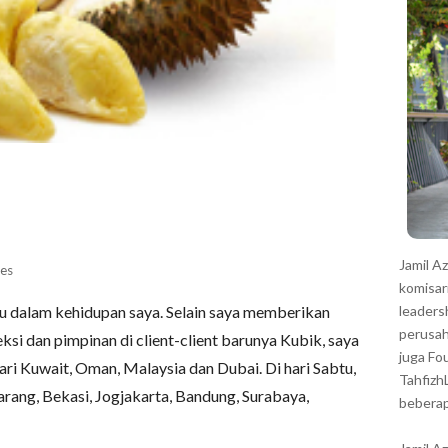
r
Jamil A
es
komisar
leaders
u dalam kehidupan saya. Selain saya memberikan
perusah
eksi dan pimpinan di client-client barunya Kubik, saya
juga Fo
ari Kuwait, Oman, Malaysia dan Dubai. Di hari Sabtu,
Tahfizh
rang, Bekasi, Jogjakarta, Bandung, Surabaya,
beberap