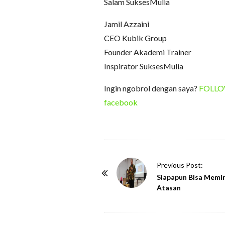
Salam SuksesMulia
Jamil Azzaini
CEO Kubik Group
Founder Akademi Trainer
Inspirator SuksesMulia
Ingin ngobrol dengan saya?
FOLLOW 
facebook
P
Previous Post:
o
Siapapun Bisa Memi
Atasan
s
t
N