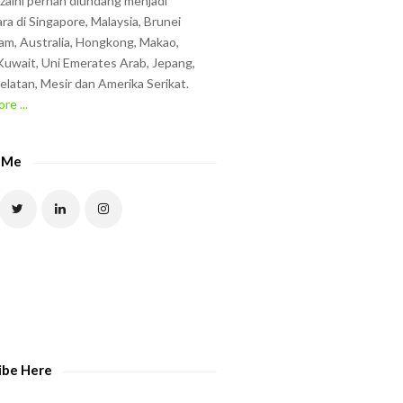
zzaini pernah diundang menjadi
ra di Singapore, Malaysia, Brunei
am, Australia, Hongkong, Makao,
uwait, Uni Emerates Arab, Jepang,
elatan, Mesir dan Amerika Serikat.
re ...
 Me
ibe Here