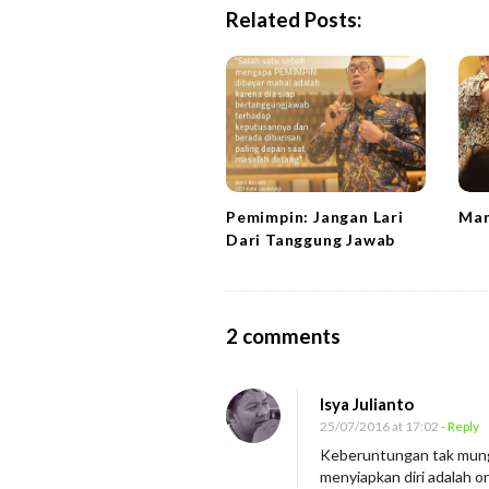
a
Related Posts:
v
i
g
a
t
i
Pemimpin: Jangan Lari
Man
o
Dari Tanggung Jawab
n
O
2 comments
n
D
Isya Julianto
u
25/07/2016 at 17:02
- Reply
r
Keberuntungan tak mungk
menyiapkan diri adalah 
i