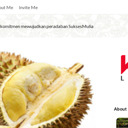
out Me
Invite Me
komitmen mewujudkan peradaban SuksesMulia
S
i
t
e
S
i
d
e
About
b
a