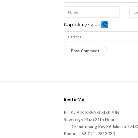
Captcha
7 * 4 = ?
P
l
e
a
s
S
e
i
e
Invite Me
t
n
e
PT KUBIK KREASI SISILAIN
t
F
Sovereign Plaza 21th Floor
e
o
Jl TB Simatupang Kav 36 Jakarta 1243
r
Phone: +62-021–7813030
o