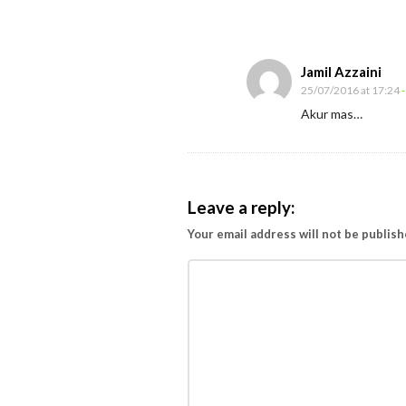
a
n
R
Jamil Azzaini
u
25/07/2016 at 17:24
-
Akur mas…
n
t
u
h
Leave a reply:
Your email address will not be publish