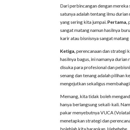
Dari perbincangan dengan mereka 
satunya adalah tentang ilmu durian r
yang sering kita jumpai.
Pertama,
p
sangat matang namun hasilnya buruk
karir atau bisnisnya sangat matang 
Ketiga,
perencanaan dan strategi ka
hasilnya bagus, ini namanya durian r
disuka para profesional dan pebis
senang dan tenang adalah pilihan ke
mengejutkan sekaligus membahagi
Memang, kita tidak boleh mengandal
hanya berlangsung sekali-kali. Namu
pakar menyebutnya VUCA (Volatail,
menetapkan strategi dan perencanaa
bolehlah kita harapkan. Hehehehe.