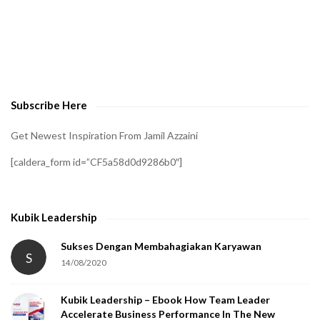
A
t
o
v
e
Subscribe Here
r
i
Get Newest Inspiration From Jamil Azzaini
f
[caldera_form id=”CF5a58d0d9286b0″]
y
t
h
Kubik Leadership
a
t
Sukses Dengan Membahagiakan Karyawan
S
14/08/2020
y
o
Kubik Leadership – Ebook How Team Leader
u
Accelerate Business Performance In The New