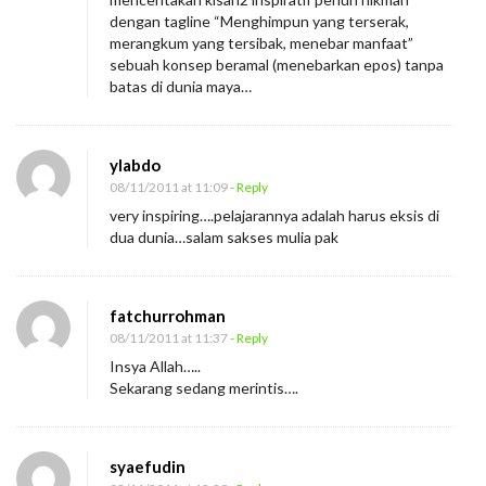
dengan tagline “Menghimpun yang terserak,
merangkum yang tersibak, menebar manfaat”
sebuah konsep beramal (menebarkan epos) tanpa
batas di dunia maya…
ylabdo
08/11/2011 at 11:09
- Reply
very inspiring….pelajarannya adalah harus eksis di
dua dunia…salam sakses mulia pak
fatchurrohman
08/11/2011 at 11:37
- Reply
Insya Allah…..
Sekarang sedang merintis….
syaefudin