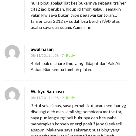
nulis blog, apalagi liat kesibukannya sebagai trainer,
cita2 jadi berubah, hidup jd tmbh galau,, semakin
yakin klw saya bukan type pegawai kantoran…
targer taun 2012 sy sudah bsa berdiri Ï‘Ã® atas
usaha saya dan suami. Aammiinn
awal hasan
08/11/2011 at 08:47
- Reply
Boleh pak di share ilmu yang didapat dari Pak Ali
Akbar. Biar semua tambah pinter.
Wahyu Santoso
08/11/2011 at 08:49
- Reply
Betul sekali mas, saya pernah ikut acara seminar yg
diselingi oleh mas Jamil sbg pembicara motivator,
saya pun langsung beli bukunya dan berusaha
menerapkan konsep energi positif (epos) sekecil
apapun. Makanya saya sekarang buat blog yang
menceritakan kisah2 inspiratif penuh hikmah