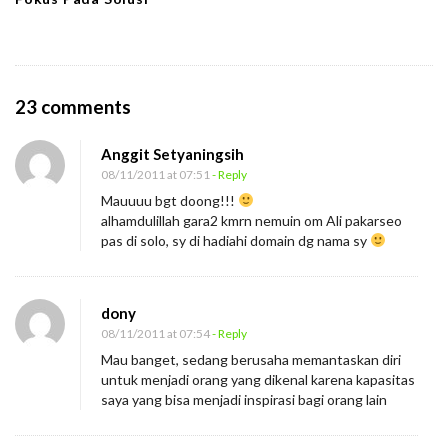
O
23 comments
n
Anggit Setyaningsih
D
08/11/2011 at 07:51
- Reply
u
Mauuuu bgt doong!!!
a
alhamdulillah gara2 kmrn nemuin om Ali pakarseo
D
pas di solo, sy di hadiahi domain dg nama sy
u
n
dony
i
08/11/2011 at 07:54
- Reply
a
Mau banget, sedang berusaha memantaskan diri
untuk menjadi orang yang dikenal karena kapasitas
saya yang bisa menjadi inspirasi bagi orang lain