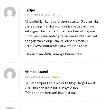
Fadjar
11/11/2011 at 03:45
- Reply
Alhamdulillah kami baru dipersatukan 3 bulan lalu
dan sedang membangun dunia nyata dan maya
sekaligus. Terutama dunia maya berkat inspirasi
Oom Jamil kami sedang terus merutinkan artikel
pengalaman hidup kami di Brussels melalui
http://www.mutiarafadjar.wordpress.com
Silakan mampÃ®r, semoga bermanfaat..
Ahmad Juaeni
11/11/2011 at 21:54
- Reply
Belum sempat terus nih nulis blog. Target awal
2012 hrs sdh rutin nulis, insya Alloh.
Trims sdh trs berbagi inspirasi, pak.