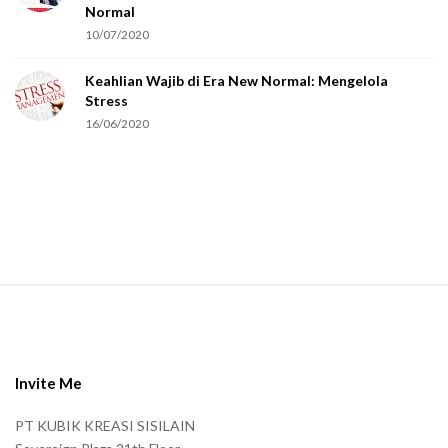
a
Normal
r
10/07/2020
e
Keahlian Wajib di Era New Normal: Mengelola
h
Stress
u
16/06/2020
m
a
n
.
S
i
t
e
Invite Me
F
PT KUBIK KREASI SISILAIN
o