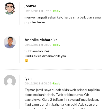
jonizar
08/11/2011 at 07:57
- Reply
menyemangati sekali kek, harus sma baik biar sama
populer hehe
Andhika Mahardika
08/11/2011 at 08:00
- Reply
Subhanallah Kek…
Kudu eksis dimana2 nih yaa
iyan
08/11/2011 at 08:06
- Reply
Tq mas jamil, saya sudah bikin web pribadi tapi blm
dioptimalkan heheh. Twiiter blm punya. Oh
gapteknya. Gara 2 tulisan ini saya jadi mau belajar.
Tapi yang penting bahagia kan pak? Ada satu era