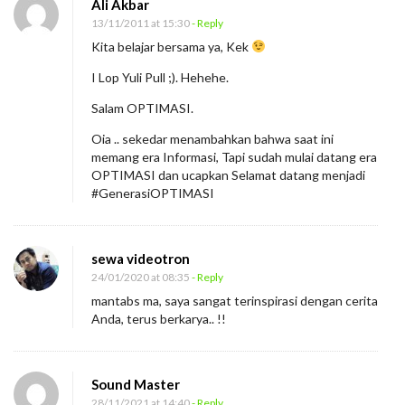
Ali Akbar
13/11/2011 at 15:30
- Reply
Kita belajar bersama ya, Kek
I Lop Yuli Pull ;). Hehehe.
Salam OPTIMASI.
Oia .. sekedar menambahkan bahwa saat ini
memang era Informasi, Tapi sudah mulai datang era
OPTIMASI dan ucapkan Selamat datang menjadi
#GenerasiOPTIMASI
sewa videotron
24/01/2020 at 08:35
- Reply
mantabs ma, saya sangat terinspirasi dengan cerita
Anda, terus berkarya.. !!
Sound Master
28/11/2021 at 14:40
- Reply