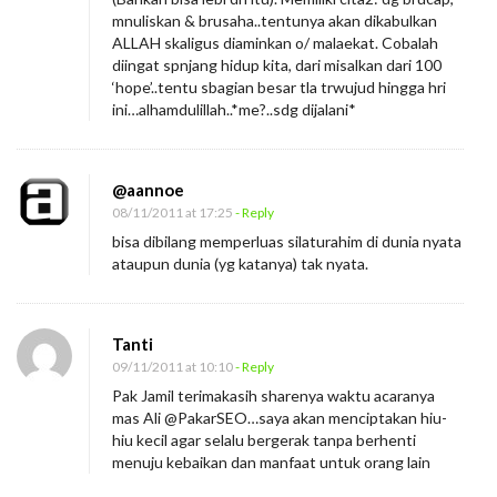
mnuliskan & brusaha..tentunya akan dikabulkan
ALLAH skaligus diaminkan o/ malaekat. Cobalah
diingat spnjang hidup kita, dari misalkan dari 100
‘hope’..tentu sbagian besar tla trwujud hingga hri
ini…alhamdulillah..*me?..sdg dijalani*
@aannoe
08/11/2011 at 17:25
- Reply
bisa dibilang memperluas silaturahim di dunia nyata
ataupun dunia (yg katanya) tak nyata.
Tanti
09/11/2011 at 10:10
- Reply
Pak Jamil terimakasih sharenya waktu acaranya
mas Ali @PakarSEO…saya akan menciptakan hiu-
hiu kecil agar selalu bergerak tanpa berhenti
menuju kebaikan dan manfaat untuk orang lain