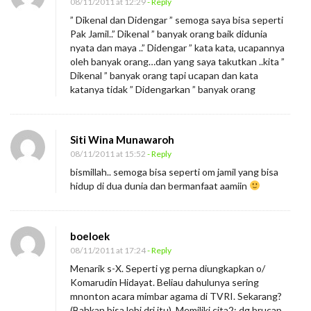
08/11/2011 at 12:29
- Reply
” Dikenal dan Didengar ” semoga saya bisa seperti
Pak Jamil..” Dikenal ” banyak orang baik didunia
nyata dan maya ..” Didengar ” kata kata, ucapannya
oleh banyak orang…dan yang saya takutkan ..kita ”
Dikenal ” banyak orang tapi ucapan dan kata
katanya tidak ” Didengarkan ” banyak orang
Siti Wina Munawaroh
08/11/2011 at 15:52
- Reply
bismillah.. semoga bisa seperti om jamil yang bisa
hidup di dua dunia dan bermanfaat aamiin
boeloek
08/11/2011 at 17:24
- Reply
Menarik s-X. Seperti yg perna diungkapkan o/
Komarudin Hidayat. Beliau dahulunya sering
mnonton acara mimbar agama di TVRI. Sekarang?
(Bahkan bisa lebi dri itu). Memiliki cita2: dg brucap,