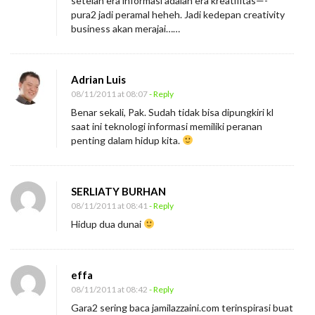
setelah era informasi adalah era kreatifitas—-
pura2 jadi peramal heheh. Jadi kedepan creativity
business akan merajai……
Adrian Luis
08/11/2011 at 08:07
- Reply
Benar sekali, Pak. Sudah tidak bisa dipungkiri kl
saat ini teknologi informasi memiliki peranan
penting dalam hidup kita.
SERLIATY BURHAN
08/11/2011 at 08:41
- Reply
Hidup dua dunai
effa
08/11/2011 at 08:42
- Reply
Gara2 sering baca jamilazzaini.com terinspirasi buat