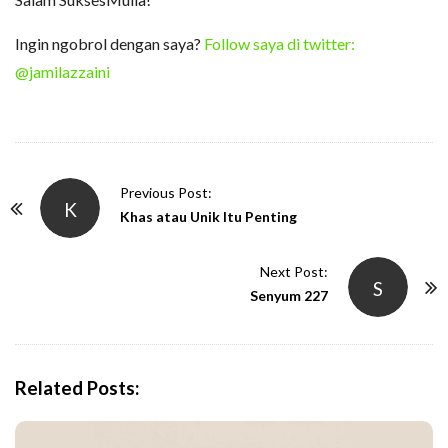
Ingin ngobrol dengan saya?
Follow saya di twitter:
@jamilazzaini
P
Previous Post:
K
o
Khas atau Unik Itu Penting
s
t
Next Post:
S
N
Senyum 227
a
v
i
Related Posts:
g
a