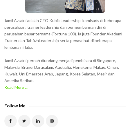
s
s
h
Jamil Azzaini adalah CEO Kubik Leadership, komisaris di beberapa
o
perusahaan, trainer leadership dan pengembangan diri di
w
perusahan besar ternama (Fortune 100). Ia juga Founder Akademi
Trainer dan TahfizhLeadership serta penasehat di beberapa
n
lembaga nirlaba.
i
n
Jamil Azzaini pernah diundang menjadi pembicara di Singapore,
t
Malaysia, Brunei Darusalam, Australia, Hongkong, Makao, Oman,
h
Kuwait, Uni Emerates Arab, Jepang, Korea Selatan, Mesir dan
Amerika Serikat.
e
Read More ...
C
A
P
Follow Me
T
C
H