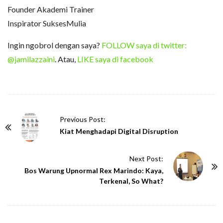
Founder Akademi Trainer
Inspirator SuksesMulia
Ingin ngobrol dengan saya?
FOLLOW saya di twitter:
@jamilazzaini
. Atau,
LIKE saya di facebook
P
Previous Post:
o
Kiat Menghadapi Digital Disruption
s
t
Next Post:
N
Bos Warung Upnormal Rex Marindo: Kaya,
Terkenal, So What?
a
v
i