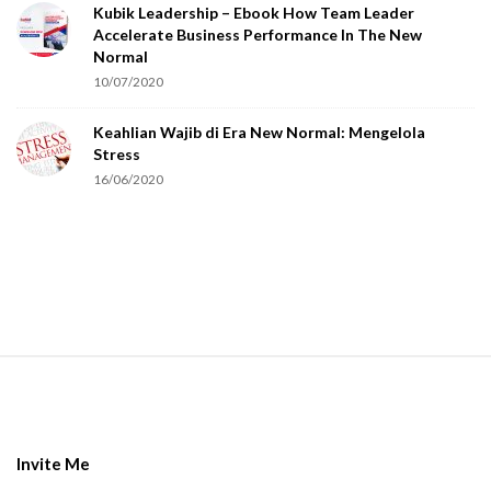
Kubik Leadership – Ebook How Team Leader
u
Accelerate Business Performance In The New
a
Normal
r
10/07/2020
e
Keahlian Wajib di Era New Normal: Mengelola
h
Stress
u
16/06/2020
m
a
n
.
S
i
t
e
Invite Me
F