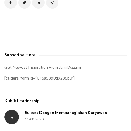
C
H
A
t
o
v
e
Subscribe Here
r
i
Get Newest Inspiration From Jamil Azzaini
f
[caldera_form id=”CF5a58d0d9286b0″]
y
t
h
Kubik Leadership
a
t
Sukses Dengan Membahagiakan Karyawan
S
14/08/2020
y
o