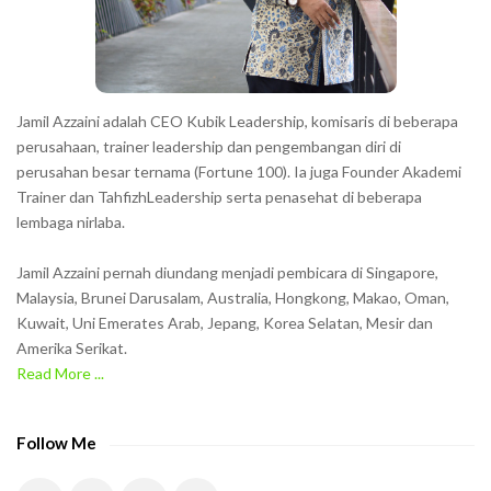
r
s
s
h
Jamil Azzaini adalah CEO Kubik Leadership, komisaris di beberapa
o
perusahaan, trainer leadership dan pengembangan diri di
w
perusahan besar ternama (Fortune 100). Ia juga Founder Akademi
Trainer dan TahfizhLeadership serta penasehat di beberapa
n
lembaga nirlaba.
i
n
Jamil Azzaini pernah diundang menjadi pembicara di Singapore,
t
Malaysia, Brunei Darusalam, Australia, Hongkong, Makao, Oman,
h
Kuwait, Uni Emerates Arab, Jepang, Korea Selatan, Mesir dan
Amerika Serikat.
e
Read More ...
C
A
P
Follow Me
T