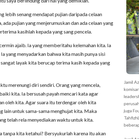
u saya berlindung dari hal yang demikian.
r
g lebih senang mendapat pujian daripada celaan
 ada pujian yang menjerumuskan dan ada celaan yang
rterima kasihlah kepada yang sang pencela.
cermin ajaib. Ia yang memberitahu kelemahan kita. Ia
Ia yang menyadarkan bahwa kita masih punya sisi
 sangat layak kita berucap terima kasih kepada yang
Jamil A
ktu merenungi diri sendiri. Orang yang mencela,
komisar
ki kita. Ia bersusah payah mencari kata agar
leaders
 oleh kita. Agar suara itu terdengar oleh kita
perusah
g lain untuk sama-sama menghujat kita. Maka
juga Fo
Tahfizh
ng telah rela menyediakan waktu untuk kita.
beberap
a tanpa kita ketahui? Bersyukurlah karena itu akan