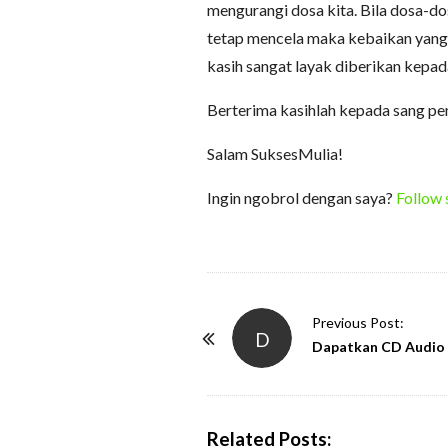
mengurangi dosa kita. Bila dosa-dos
tetap mencela maka kebaikan yang 
kasih sangat layak diberikan kepad
Berterima kasihlah kepada sang pen
Salam SuksesMulia!
Ingin ngobrol dengan saya?
Follow 
P
Previous Post:
D
o
Dapatkan CD Audio 
s
t
N
Related Posts: