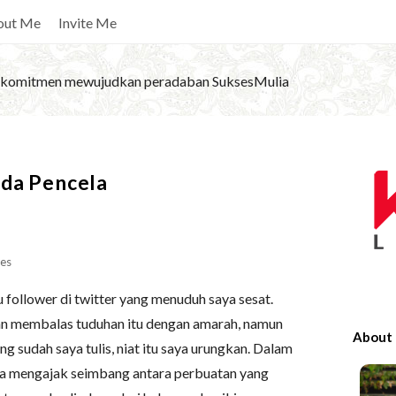
out Me
Invite Me
komitmen mewujudkan peradaban SuksesMulia
S
ada Pencela
i
t
e
S
es
i
 follower di twitter yang menuduh saya sesat.
d
an membalas tuduhan itu dengan amarah, namun
e
About
g sudah saya tulis, niat itu saya urungkan. Dalam
b
aya mengajak seimbang antara perbuatan yang
a