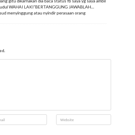
g gitu dikarnakan dia baca status fb saya yg saya ambil
berjudul WAHAI LAKI”BERTANGGUNG JAWABLAH…
sud menyinggung atau nyindir perasaan orang
ed.