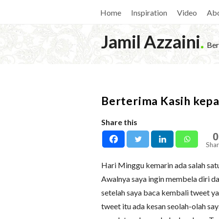
Home
Inspiration
Video
Ab
Jamil Azzaini
.
Ber
Berterima Kasih kep
Share this
0
Shar
Hari Minggu kemarin ada salah satu
Awalnya saya ingin membela diri d
setelah saya baca kembali tweet yan
tweet itu ada kesan seolah-olah s