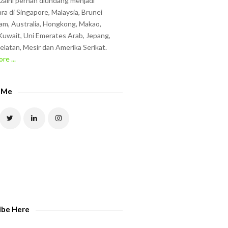
zzaini pernah diundang menjadi
ra di Singapore, Malaysia, Brunei
am, Australia, Hongkong, Makao,
uwait, Uni Emerates Arab, Jepang,
elatan, Mesir dan Amerika Serikat.
re ...
 Me
ibe Here