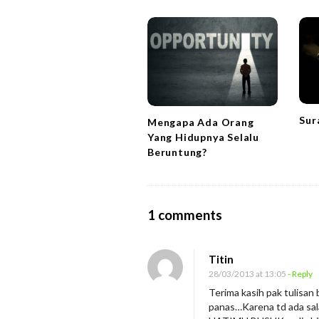
a
v
i
g
a
t
i
Sur
Mengapa Ada Orang
Yang Hidupnya Selalu
o
Beruntung?
n
O
1 comments
n
B
Titin
e
28/03/2013 at 13:05
- Reply
r
Terima kasih pak tulisan 
panas…Karena td ada sa
t