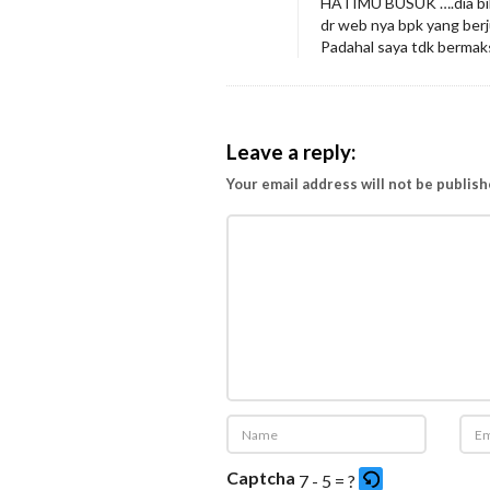
HATIMU BUSUK ….dia bilan
e
dr web nya bpk yang 
r
Padahal saya tdk bermak
i
m
a
Leave a reply:
K
Your email address will not be publish
a
s
i
h
k
e
p
a
d
a
Captcha
7 - 5 = ?
P