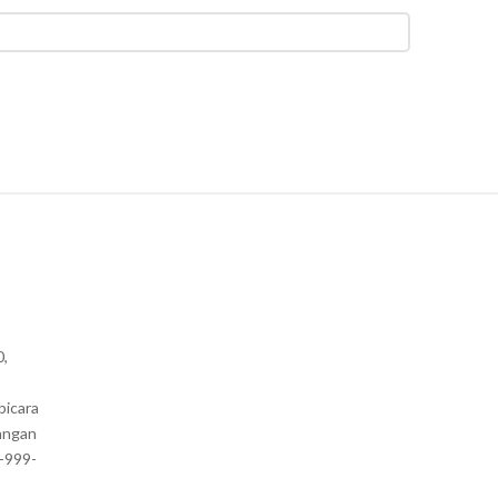
0,
bicara
angan
1-999-