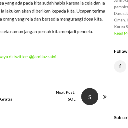
Jamil A
a yang ada pada kita sudah habis karena ia cela dan ia
pembica
ia lakukan akan diberikan kepada kita. Ucapan terima
Darusal
a orang yang rela dan bersedia mengurangi dosa kita.
Oman, K
Korea S
cela namun jangan pernah kita menjadi pencela.
Read Mo
Follow
saya di twitter: @jamilazzaini
Next Post:
S
Gratis
SOL
Subscr