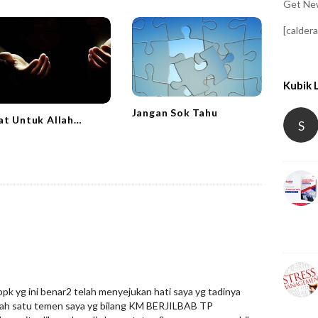
Get New
[calder
Kubik 
Jangan Sok Tahu
at Untuk Allah…
S
bpk yg ini benar2 telah menyejukan hati saya yg tadinya
lah satu temen saya yg bilang KM BERJILBAB TP