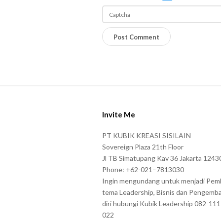
e
n
P
c
l
e
e
l
a
a
s
S
e
i
e
Invite Me
t
n
e
PT KUBIK KREASI SISILAIN
t
F
Sovereign Plaza 21th Floor
e
o
Jl TB Simatupang Kav 36 Jakarta 1243
r
Phone: +62-021–7813030
o
t
Ingin mengundang untuk menjadi Pem
t
tema Leadership, Bisnis dan Pengemb
h
e
diri hubungi Kubik Leadership 082-11
e
r
022
c