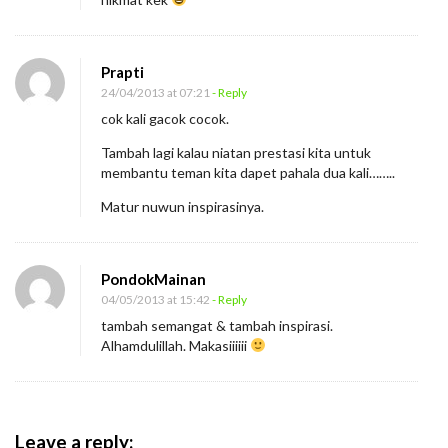
Prapti
24/04/2013 at 07:21
- Reply
cok kali gacok cocok.
Tambah lagi kalau niatan prestasi kita untuk
membantu teman kita dapet pahala dua kali……..
Matur nuwun inspirasinya.
PondokMainan
04/05/2013 at 15:42
- Reply
tambah semangat & tambah inspirasi.
Alhamdulillah. Makasiiiiii
Leave a reply: