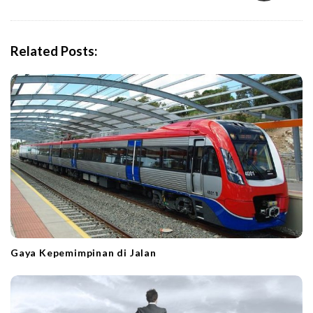
a
v
i
Related Posts:
g
a
t
i
o
n
Gaya Kepemimpinan di Jalan