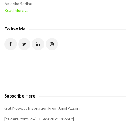
Amerika Serikat.
e
Read More ...
C
A
P
Follow Me
T
C
H
A
t
o
v
e
Subscribe Here
r
i
Get Newest Inspiration From Jamil Azzaini
f
[caldera_form id=”CF5a58d0d9286b0″]
y
t