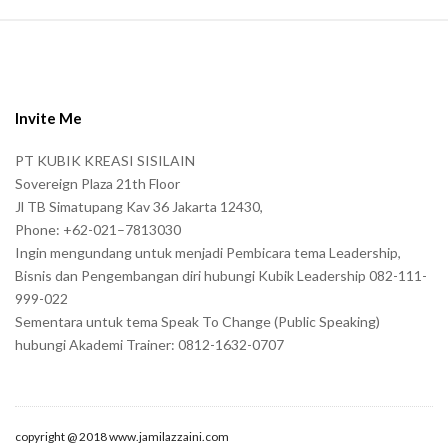
S
i
t
e
Invite Me
F
PT KUBIK KREASI SISILAIN
o
Sovereign Plaza 21th Floor
o
Jl TB Simatupang Kav 36 Jakarta 12430,
t
Phone: +62-021–7813030
e
Ingin mengundang untuk menjadi Pembicara tema Leadership,
r
Bisnis dan Pengembangan diri hubungi Kubik Leadership 082-111-
999-022
Sementara untuk tema Speak To Change (Public Speaking)
hubungi Akademi Trainer: 0812-1632-0707
copyright @ 2018 www.jamilazzaini.com