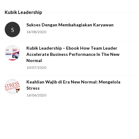
h
Kubik Leadership
a
t
Sukses Dengan Membahagiakan Karyawan
S
14/08/2020
y
o
Kubik Leadership – Ebook How Team Leader
u
Accelerate Business Performance In The New
a
Normal
r
10/07/2020
e
Keahlian Wajib di Era New Normal: Mengelola
h
Stress
u
16/06/2020
m
a
n
.