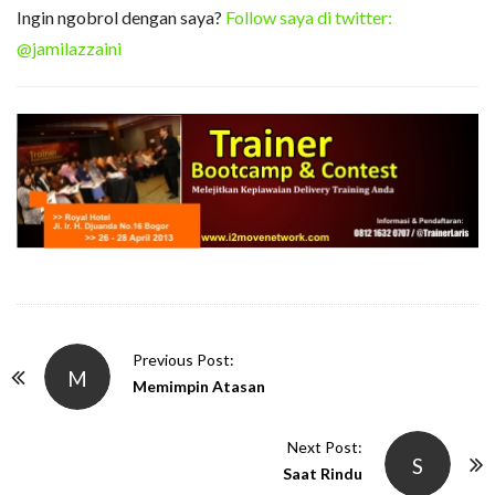
Ingin ngobrol dengan saya?
Follow saya di twitter:
@jamilazzaini
P
Previous Post:
M
o
Memimpin Atasan
s
t
Next Post:
S
N
Saat Rindu