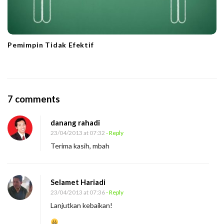
Pemimpin Tidak Efektif
O
7 comments
n
danang rahadi
B
23/04/2013 at 07:32
- Reply
e
Terima kasih, mbah
r
s
a
Selamet Hariadi
i
23/04/2013 at 07:36
- Reply
Lanjutkan kebaikan!
n
g