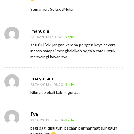
S
Semangat SuksesMulia!
e
h
a
imanudin
23/04/2013 at 07:41
- Reply
t
setuju Kek, jangan karena pengen kaya secara
instan sampai menghalalkan segala cara untuk
menyaingi lawannya…
irna yuliani
23/04/2013 at 08:20
- Reply
Nikmat Sekali kakek guru….
Tya
23/04/2013 at 08:59
- Reply
pagi pagi disuguhi bacaan bermanfaat sungguh
nikmat kek