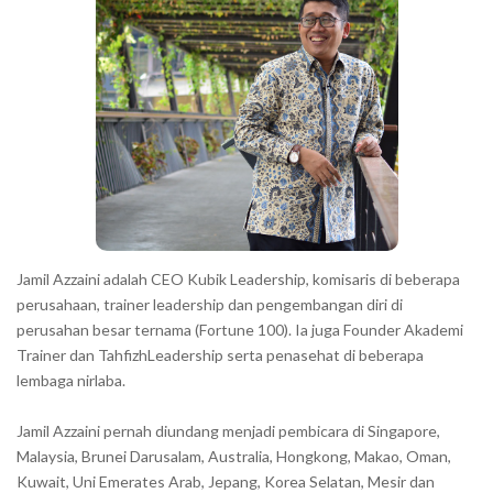
a
r
a
c
t
e
r
s
s
h
Jamil Azzaini adalah CEO Kubik Leadership, komisaris di beberapa
o
perusahaan, trainer leadership dan pengembangan diri di
w
perusahan besar ternama (Fortune 100). Ia juga Founder Akademi
Trainer dan TahfizhLeadership serta penasehat di beberapa
n
lembaga nirlaba.
i
n
Jamil Azzaini pernah diundang menjadi pembicara di Singapore,
t
Malaysia, Brunei Darusalam, Australia, Hongkong, Makao, Oman,
h
Kuwait, Uni Emerates Arab, Jepang, Korea Selatan, Mesir dan