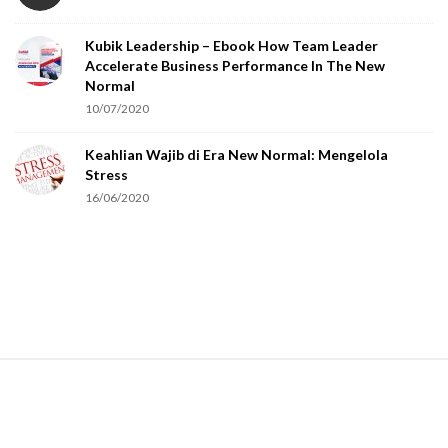
o
Kubik Leadership – Ebook How Team Leader
u
Accelerate Business Performance In The New
a
Normal
r
10/07/2020
e
Keahlian Wajib di Era New Normal: Mengelola
h
Stress
u
16/06/2020
m
a
n
.
S
i
t