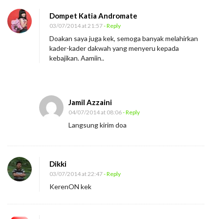
Dompet Katia Andromate
03/07/2014 at 21:57
- Reply
Doakan saya juga kek, semoga banyak melahirkan
kader-kader dakwah yang menyeru kepada
kebajikan. Aamiin..
Jamil Azzaini
04/07/2014 at 08:06
- Reply
Langsung kirim doa
Dikki
03/07/2014 at 22:47
- Reply
KerenON kek