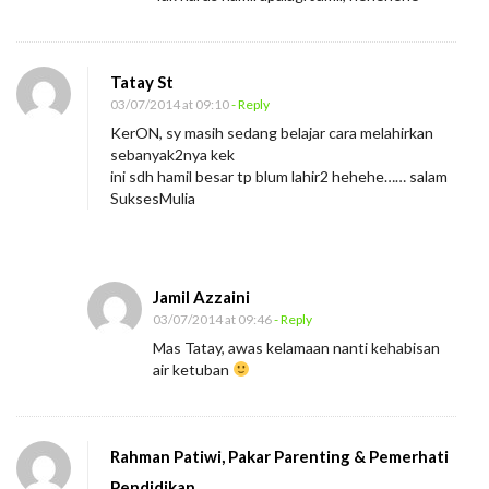
a
h
i
Tatay St
r
03/07/2014 at 09:10
- Reply
k
KerON, sy masih sedang belajar cara melahirkan
a
sebanyak2nya kek
ini sdh hamil besar tp blum lahir2 hehehe…… salam
n
SuksesMulia
Jamil Azzaini
03/07/2014 at 09:46
- Reply
Mas Tatay, awas kelamaan nanti kehabisan
air ketuban
Rahman Patiwi, Pakar Parenting & Pemerhati
Pendidikan