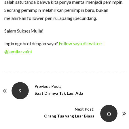
salah satu tanda bahwa kita punya mental menjadi pemimpin.
Seorang pemimpin melahirkan pemimpin baru, bukan
melahirkan follower, peniru, apalagi pecundang.
Salam SuksesMulia!
Ingin ngobrol dengan saya?
Follow saya di twitter:
@jamilazzaini
P
Previous Post:
S
o
Saat Dirinya Tak Lagi Ada
s
t
Next Post:
O
N
Orang Tua yang Luar Biasa
a