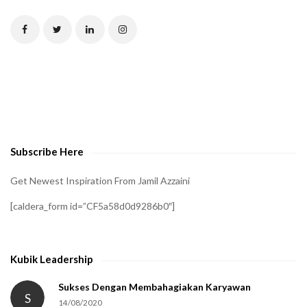
T
C
H
A
t
o
v
e
Subscribe Here
r
i
Get Newest Inspiration From Jamil Azzaini
f
[caldera_form id=”CF5a58d0d9286b0″]
y
t
h
Kubik Leadership
a
t
Sukses Dengan Membahagiakan Karyawan
S
14/08/2020
y