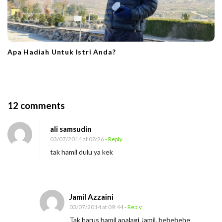
Apa Hadiah Untuk Istri Anda?
O
12 comments
n
ali samsudin
M
03/07/2014 at 08:26
- Reply
a
tak hamil dulu ya kek
r
i
M
Jamil Azzaini
e
03/07/2014 at 09:44
- Reply
l
Tak harus hamil apalagi Jamil, hehehehe