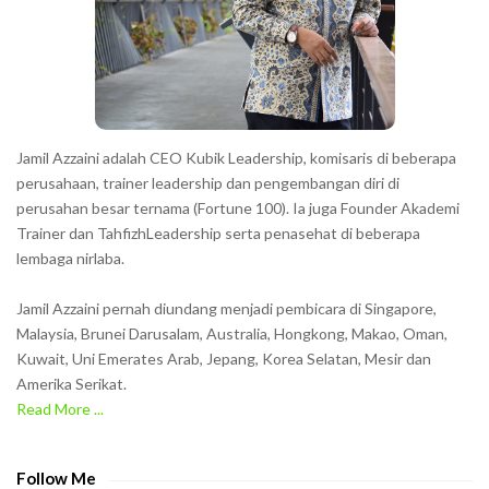
t
e
r
s
s
h
Jamil Azzaini adalah CEO Kubik Leadership, komisaris di beberapa
o
perusahaan, trainer leadership dan pengembangan diri di
w
perusahan besar ternama (Fortune 100). Ia juga Founder Akademi
Trainer dan TahfizhLeadership serta penasehat di beberapa
n
lembaga nirlaba.
i
n
Jamil Azzaini pernah diundang menjadi pembicara di Singapore,
t
Malaysia, Brunei Darusalam, Australia, Hongkong, Makao, Oman,
h
Kuwait, Uni Emerates Arab, Jepang, Korea Selatan, Mesir dan
Amerika Serikat.
e
Read More ...
C
A
P
Follow Me