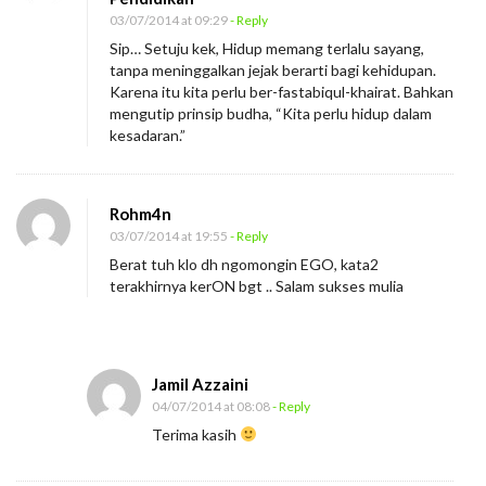
03/07/2014 at 09:29
- Reply
Sip… Setuju kek, Hidup memang terlalu sayang,
tanpa meninggalkan jejak berarti bagi kehidupan.
Karena itu kita perlu ber-fastabiqul-khairat. Bahkan
mengutip prinsip budha, “Kita perlu hidup dalam
kesadaran.”
Rohm4n
03/07/2014 at 19:55
- Reply
Berat tuh klo dh ngomongin EGO, kata2
terakhirnya kerON bgt .. Salam sukses mulia
Jamil Azzaini
04/07/2014 at 08:08
- Reply
Terima kasih