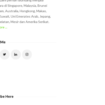
zzaini pernah diundang menjadi
ra di Singapore, Malaysia, Brunei
am, Australia, Hongkong, Makao,
uwait, Uni Emerates Arab, Jepang,
elatan, Mesir dan Amerika Serikat.
re ...
 Me
ibe Here