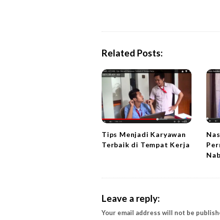
s
t
N
a
Related Posts:
v
i
g
a
t
i
o
Tips Menjadi Karyawan
Nas
Terbaik di Tempat Kerja
Per
n
Nab
Leave a reply:
Your email address will not be publish