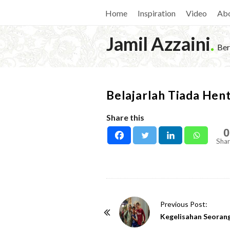
Home
Inspiration
Video
Ab
Jamil Azzaini
.
Ber
Belajarlah Tiada Hent
Share this
0
Shar
P
Previous Post:
o
Kegelisahan Seoran