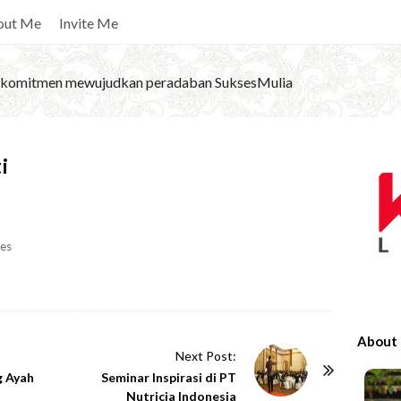
out Me
Invite Me
komitmen mewujudkan peradaban SuksesMulia
S
i
i
t
e
es
S
i
d
e
About
b
Next Post:
g Ayah
Seminar Inspirasi di PT
a
Nutricia Indonesia