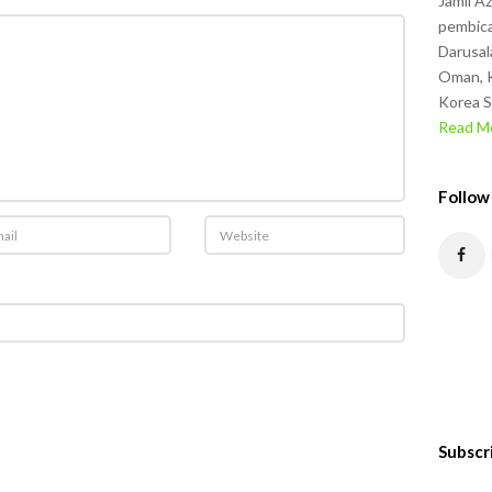
Jamil A
pembica
Darusal
Oman, K
Korea S
Read Mo
Follow
Subscr