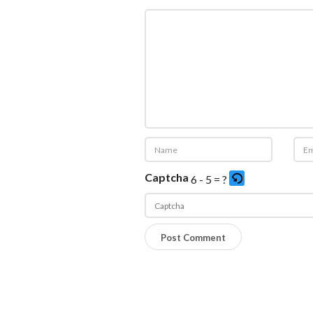
Captcha
6 - 5 = ?
P
l
e
a
s