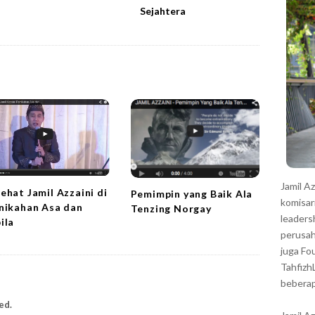
r
Sejahtera
Jamil A
ehat Jamil Azzaini di
Pemimpin yang Baik Ala
komisar
nikahan Asa dan
Tenzing Norgay
leaders
ila
perusah
juga Fo
Tahfizh
beberap
ed.