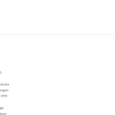
0,
bicara
angan
1-999-
nge
iner: