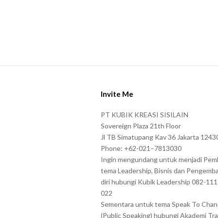
e
r
s
s
h
o
S
w
i
Invite Me
n
t
i
e
PT KUBIK KREASI SISILAIN
n
F
Sovereign Plaza 21th Floor
t
o
Jl TB Simatupang Kav 36 Jakarta 1243
h
Phone: +62-021–7813030
o
Ingin mengundang untuk menjadi Pem
e
t
tema Leadership, Bisnis dan Pengemb
C
e
diri hubungi Kubik Leadership 082-11
A
r
022
P
Sementara untuk tema Speak To Cha
T
(Public Speaking) hubungi Akademi Tra