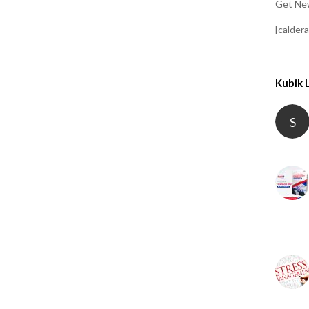
Get New
[calder
Kubik 
S