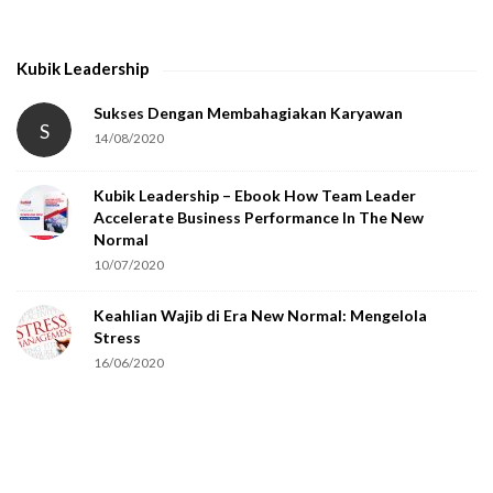
t
h
Kubik Leadership
a
t
Sukses Dengan Membahagiakan Karyawan
S
14/08/2020
y
o
Kubik Leadership – Ebook How Team Leader
u
Accelerate Business Performance In The New
a
Normal
r
10/07/2020
e
Keahlian Wajib di Era New Normal: Mengelola
h
Stress
u
16/06/2020
m
a
n
.