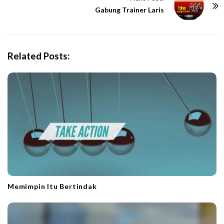
N
Gabung Trainer Laris
a
v
i
Related Posts:
g
a
t
i
o
n
Memimpin Itu Bertindak