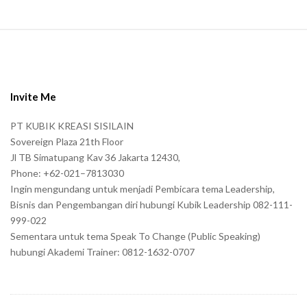
S
i
t
e
Invite Me
F
PT KUBIK KREASI SISILAIN
o
Sovereign Plaza 21th Floor
o
Jl TB Simatupang Kav 36 Jakarta 12430,
t
Phone: +62-021–7813030
e
Ingin mengundang untuk menjadi Pembicara tema Leadership,
r
Bisnis dan Pengembangan diri hubungi Kubik Leadership 082-111-
999-022
Sementara untuk tema Speak To Change (Public Speaking)
hubungi Akademi Trainer: 0812-1632-0707