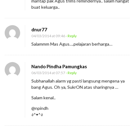
r
mantap pak Agus trims remindernya.. salam hangat
buat keluarga..
a
n
g
dnur77
A
04/03/2014 at 09:46
- Reply
n
Salammm Mas Agus….pelajaran berharga…
a
k
Nando Pindha Pamungkas
06/03/2014 at 07:57
- Reply
Subhanallah alarm yg pasti langsung mengena ya
bang Agus. Oh ya, SukrON atas sharingnya …
Salam kenal..
@npindh
ง^•^ง