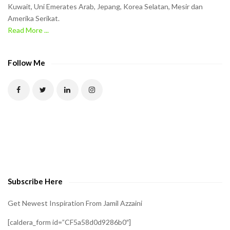
h
Kuwait, Uni Emerates Arab, Jepang, Korea Selatan, Mesir dan
Amerika Serikat.
e
Read More ...
C
A
P
Follow Me
T
C
H
A
t
o
v
e
Subscribe Here
r
i
Get Newest Inspiration From Jamil Azzaini
f
[caldera_form id=”CF5a58d0d9286b0″]
y