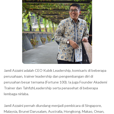
r
a
r
a
c
t
e
r
s
s
h
Jamil Azzaini adalah CEO Kubik Leadership, komisaris di beberapa
o
perusahaan, trainer leadership dan pengembangan diri di
w
perusahan besar ternama (Fortune 100). Ia juga Founder Akademi
Trainer dan TahfizhLeadership serta penasehat di beberapa
n
lembaga nirlaba.
i
n
Jamil Azzaini pernah diundang menjadi pembicara di Singapore,
t
Malaysia, Brunei Darusalam, Australia, Hongkong, Makao, Oman,