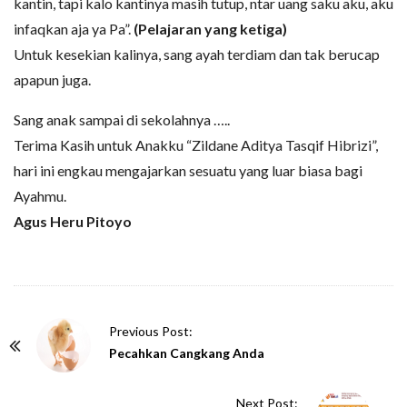
kantin, tapi kalo kantinya masih tutup, ntar uang saku aku, aku
infaqkan aja ya Pa”.
(Pelajaran yang ketiga)
Untuk kesekian kalinya, sang ayah terdiam dan tak berucap
apapun juga.
Sang anak sampai di sekolahnya …..
Terima Kasih untuk Anakku “Zildane Aditya Tasqif Hibrizi”,
hari ini engkau mengajarkan sesuatu yang luar biasa bagi
Ayahmu.
Agus Heru Pitoyo
P
Previous Post:
o
Pecahkan Cangkang Anda
s
t
Next Post: