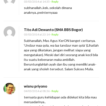
03/03/2014 at 14:35
- Reply
e
subhanallah..kek..sekolah dimana
l
anaknya..pwinternyaaa
a
j
Tito Adi Dewanto (SMA BBS Bogor)
a
03/03/2014 at 23:14
- Reply
r
Subhanallah, Mas Agus KerON banget ceritanya.
l
‘Undzur maa qola, wa laa tandzur man qola’ (Lihatlah
a
apa yang dikatakan, jangan melihat siapa yang
mengatakan). Meski dari diri seorang anak kecil bila
h
itu suatu kebenaran maka ambillah.
d
Beruntunglahlah ayah dan ibu yang memiliki anak-
a
anak yang sholeh tersebut. Salam Sukses Mulia.
r
i
wisnu priyono
S
04/03/2014 at 08:36
- Reply
e
ternyata guru kehidupan ada didekat kita bila mau
o
menyadarinya..