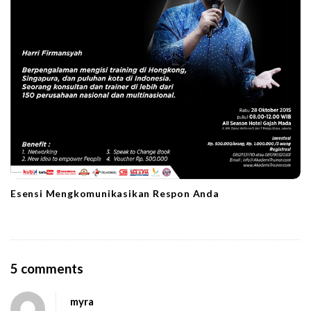
Esensi Mengkomunikasikan Respon Anda
O
5 comments
n
myra
B