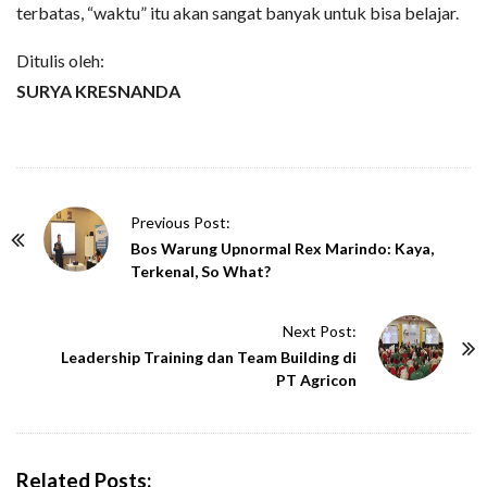
terbatas, “waktu” itu akan sangat banyak untuk bisa belajar.
Ditulis oleh:
SURYA KRESNANDA
P
Previous Post:
o
Bos Warung Upnormal Rex Marindo: Kaya,
Terkenal, So What?
s
t
Next Post:
N
Leadership Training dan Team Building di
a
PT Agricon
v
i
g
Related Posts:
a