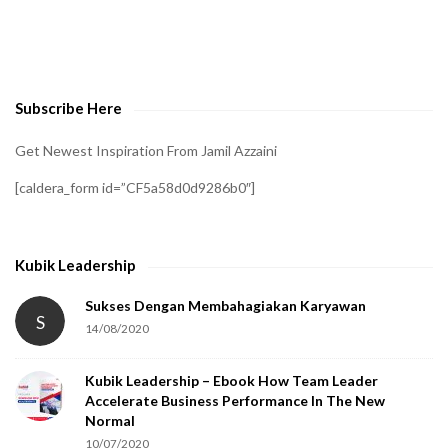
t
o
v
e
Subscribe Here
r
i
Get Newest Inspiration From Jamil Azzaini
f
[caldera_form id=”CF5a58d0d9286b0″]
y
t
h
Kubik Leadership
a
t
Sukses Dengan Membahagiakan Karyawan
S
14/08/2020
y
o
Kubik Leadership – Ebook How Team Leader
u
Accelerate Business Performance In The New
a
Normal
r
10/07/2020