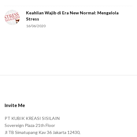
e
Keahlian Wajib di Era New Normal: Mengelola
h
Stress
u
16/06/2020
m
a
n
.
S
i
t
e
Invite Me
F
PT KUBIK KREASI SISILAIN
o
Sovereign Plaza 21th Floor
o
Jl TB Simatupang Kav 36 Jakarta 12430,
t