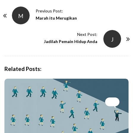
P
Previous Post:
M
o
Marah itu Merugikan
s
t
Next Post:
J
N
Jadilah Pemain Hidup Anda
a
v
i
Related Posts:
g
a
t
i
o
n