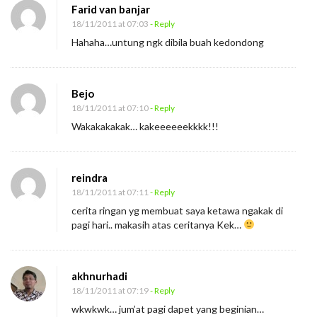
Farid van banjar
B
18/11/2011 at 07:03
- Reply
a
Hahaha…untung ngk dibila buah kedondong
h
a
s
Bejo
a
18/11/2011 at 07:10
- Reply
Wakakakakak… kakeeeeeekkkk!!!
I
s
y
reindra
a
18/11/2011 at 07:11
- Reply
r
cerita ringan yg membuat saya ketawa ngakak di
a
pagi hari.. makasih atas ceritanya Kek…
t
akhnurhadi
18/11/2011 at 07:19
- Reply
wkwkwk… jum’at pagi dapet yang beginian…