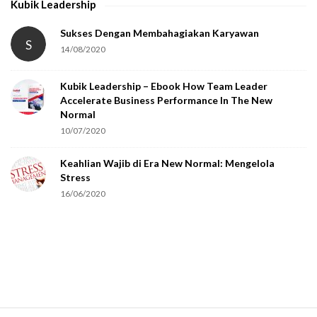
Kubik Leadership
a
t
Sukses Dengan Membahagiakan Karyawan
S
14/08/2020
y
o
Kubik Leadership – Ebook How Team Leader
u
Accelerate Business Performance In The New
a
Normal
r
10/07/2020
e
Keahlian Wajib di Era New Normal: Mengelola
h
Stress
u
16/06/2020
m
a
n
.
S