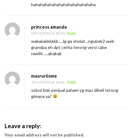
hahahahahahahahahahahahahaha
princess amanda
09/11/2013 at 18:20
- Reply
wakakakkkkkk…..lg ga sholat…ngubek2 web
grandpa eh dpt cerita terong versi cabe
rawiiit…..qkqkqk
masruriisme
15/11/2013 at 14:01
- Reply
solusi biar penjual paham yg mau dibeli terong
gimana ya?
Leave a reply:
Your email address will not be published.