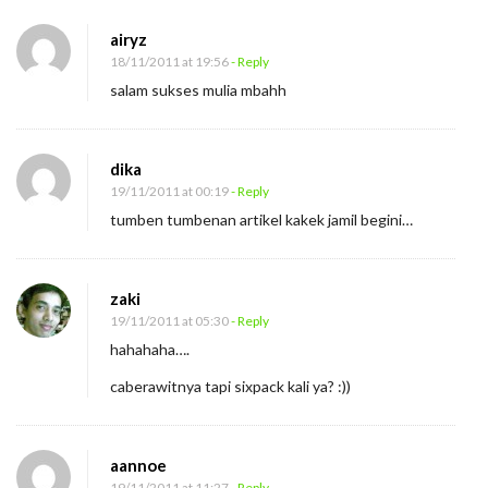
airyz
18/11/2011 at 19:56
- Reply
salam sukses mulia mbahh
dika
19/11/2011 at 00:19
- Reply
tumben tumbenan artikel kakek jamil begini…
zaki
19/11/2011 at 05:30
- Reply
hahahaha….
caberawitnya tapi sixpack kali ya? :))
aannoe
19/11/2011 at 11:27
- Reply