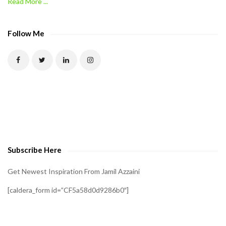
Read More ...
C
A
P
Follow Me
T
C
H
A
t
o
v
e
Subscribe Here
r
i
Get Newest Inspiration From Jamil Azzaini
f
[caldera_form id=”CF5a58d0d9286b0″]
y
t
h