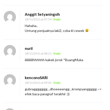
Anggit Setyaningsih
18/11/2011 at 07:54
- Reply
Hahaha..
Untung penjualnya laki2, coba kl cewek
nuril
18/11/2011 at 08:21
- Reply
iiiiiiiiiiihhhhhh kakek jorok *BuangMuka
kenconoSARI
18/11/2011 at 09:02
- Reply
gubraggggggg…dhoeeeengg…krompyanggggg ~>
efek baca paragraf terakhir :))