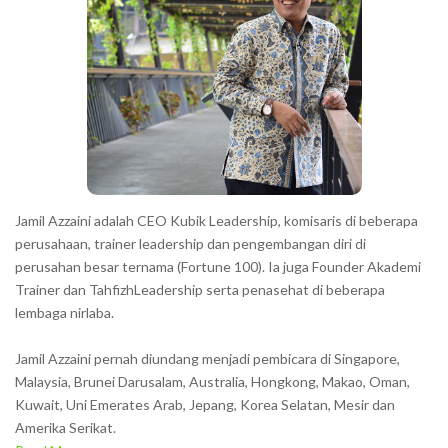
a
c
t
e
r
s
s
h
Jamil Azzaini adalah CEO Kubik Leadership, komisaris di beberapa
o
perusahaan, trainer leadership dan pengembangan diri di
w
perusahan besar ternama (Fortune 100). Ia juga Founder Akademi
Trainer dan TahfizhLeadership serta penasehat di beberapa
n
lembaga nirlaba.
i
n
Jamil Azzaini pernah diundang menjadi pembicara di Singapore,
t
Malaysia, Brunei Darusalam, Australia, Hongkong, Makao, Oman,
h
Kuwait, Uni Emerates Arab, Jepang, Korea Selatan, Mesir dan
Amerika Serikat.
e