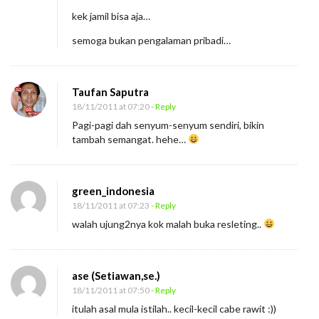
kek jamil bisa aja…
semoga bukan pengalaman pribadi…
Taufan Saputra
18/11/2011 at 07:20
- Reply
Pagi-pagi dah senyum-senyum sendiri, bikin
tambah semangat. hehe…
green_indonesia
18/11/2011 at 07:23
- Reply
walah ujung2nya kok malah buka resleting..
ase (Setiawan,se.)
18/11/2011 at 07:50
- Reply
itulah asal mula istilah.. kecil-kecil cabe rawit :))