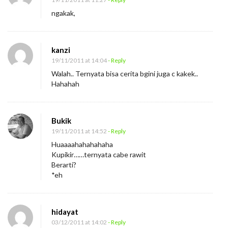
ngakak,
kanzi
19/11/2011 at 14:04
- Reply
Walah.. Ternyata bisa cerita bgini juga c kakek..
Hahahah
Bukik
19/11/2011 at 14:52
- Reply
Huaaaahahahahaha
Kupikir……ternyata cabe rawit
Berarti?
*eh
hidayat
03/12/2011 at 14:02
- Reply