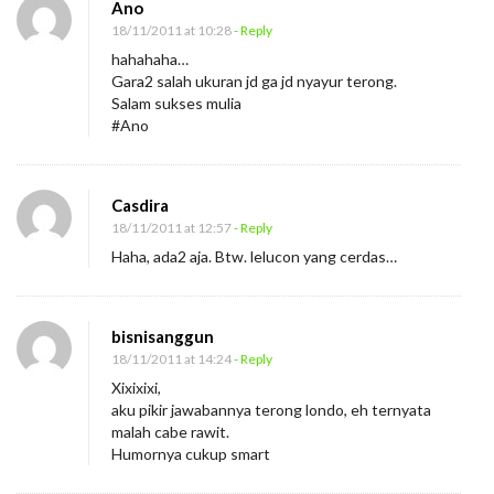
Ano
18/11/2011 at 10:28
- Reply
hahahaha…
Gara2 salah ukuran jd ga jd nyayur terong.
Salam sukses mulia
#Ano
Casdira
18/11/2011 at 12:57
- Reply
Haha, ada2 aja. Btw. lelucon yang cerdas…
bisnisanggun
18/11/2011 at 14:24
- Reply
Xixixixi,
aku pikir jawabannya terong londo, eh ternyata
malah cabe rawit.
Humornya cukup smart