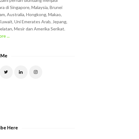
zzaini pernah diundang menjadi
ra di Singapore, Malaysia, Brunei
am, Australia, Hongkong, Makao,
uwait, Uni Emerates Arab, Jepang,
elatan, Mesir dan Amerika Serikat.
re ...
 Me
ibe Here