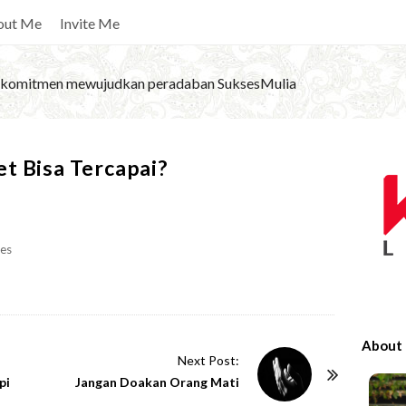
out Me
Invite Me
komitmen mewujudkan peradaban SuksesMulia
S
t Bisa Tercapai?
i
t
e
es
S
i
d
e
About
b
Next Post:
pi
Jangan Doakan Orang Mati
a