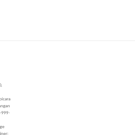
0,
bicara
angan
1-999-
nge
iner: