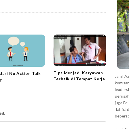
r
Tips Menjadi Karyawan
dari No Action Talk
Jamil A
Terbaik di Tempat Kerja
y
komisar
leaders
perusah
juga Fo
Tahfizh
ed.
beberap