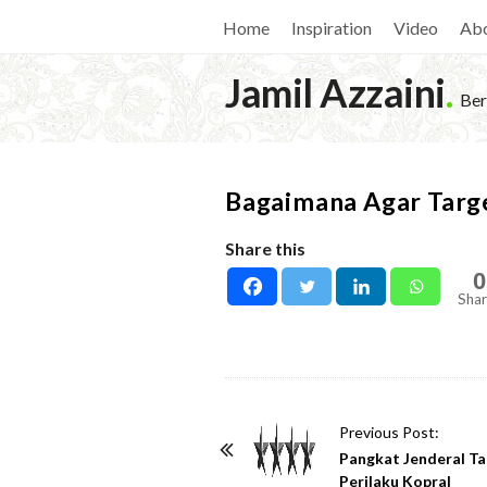
Home
Inspiration
Video
Ab
Jamil Azzaini
.
Ber
Bagaimana Agar Targe
Share this
0
Shar
P
Previous Post:
o
Pangkat Jenderal Ta
Perilaku Kopral