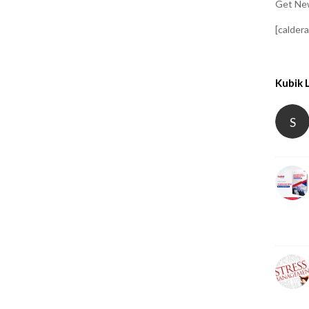
Get New
[calder
Kubik 
S