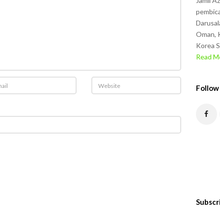
Jamil A
pembica
Darusal
Oman, K
Korea S
Read Mo
Follow
Subscr