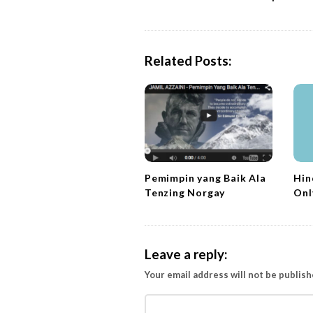
s
t
N
a
Related Posts:
v
i
g
a
t
i
Hin
Pemimpin yang Baik Ala
o
Onl
Tenzing Norgay
n
Leave a reply:
Your email address will not be publish