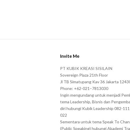
s
s
h
o
w
S
n
i
i
Invite Me
t
n
e
t
PT KUBIK KREASI SISILAIN
F
Sovereign Plaza 21th Floor
h
o
Jl TB Simatupang Kav 36 Jakarta 1243
e
Phone: +62-021–7813030
o
C
Ingin mengundang untuk menjadi Pem
t
A
tema Leadership, Bisnis dan Pengemb
e
P
diri hubungi Kubik Leadership 082-11
r
022
T
Sementara untuk tema Speak To Cha
C
(Public Speaking) hubungi Akademi Tra