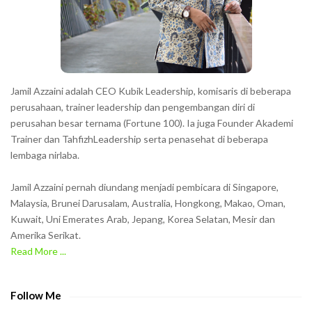
e
r
s
s
h
Jamil Azzaini adalah CEO Kubik Leadership, komisaris di beberapa
o
perusahaan, trainer leadership dan pengembangan diri di
w
perusahan besar ternama (Fortune 100). Ia juga Founder Akademi
Trainer dan TahfizhLeadership serta penasehat di beberapa
n
lembaga nirlaba.
i
n
Jamil Azzaini pernah diundang menjadi pembicara di Singapore,
t
Malaysia, Brunei Darusalam, Australia, Hongkong, Makao, Oman,
h
Kuwait, Uni Emerates Arab, Jepang, Korea Selatan, Mesir dan
Amerika Serikat.
e
Read More ...
C
A
P
Follow Me
T