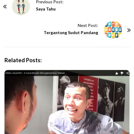
P
Previous Post:
o
Saya Tahu
s
t
Next Post:
N
Tergantung Sudut Pandang
a
v
i
Related Posts:
g
a
t
i
o
n