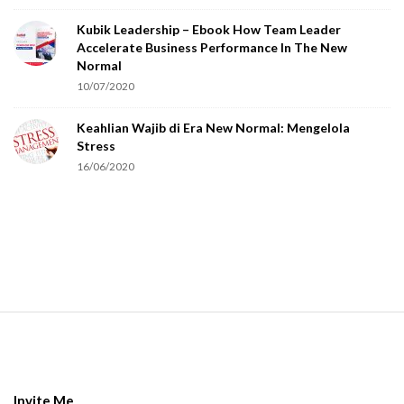
o
Kubik Leadership – Ebook How Team Leader
u
Accelerate Business Performance In The New
a
Normal
r
10/07/2020
e
Keahlian Wajib di Era New Normal: Mengelola
h
Stress
u
16/06/2020
m
a
n
.
S
i
t
e
Invite Me