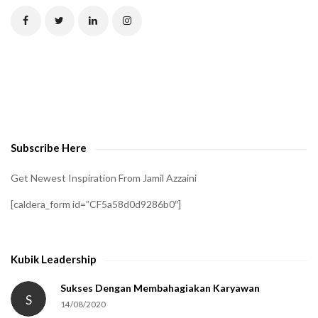
C
H
A
t
o
v
e
Subscribe Here
r
i
Get Newest Inspiration From Jamil Azzaini
f
[caldera_form id=”CF5a58d0d9286b0″]
y
t
h
Kubik Leadership
a
t
Sukses Dengan Membahagiakan Karyawan
S
14/08/2020
y