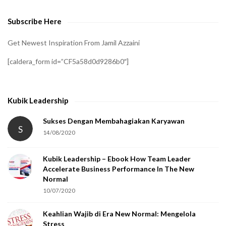
e
Subscribe Here
r
i
Get Newest Inspiration From Jamil Azzaini
f
[caldera_form id=”CF5a58d0d9286b0″]
y
t
h
Kubik Leadership
a
t
Sukses Dengan Membahagiakan Karyawan
S
14/08/2020
y
o
Kubik Leadership – Ebook How Team Leader
u
Accelerate Business Performance In The New
a
Normal
r
10/07/2020
e
Keahlian Wajib di Era New Normal: Mengelola
h
Stress