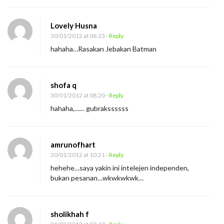
Lovely Husna
30/01/2012 at 06:33
- Reply
hahaha…Rasakan Jebakan Batman
shofa q
30/01/2012 at 08:20
- Reply
hahaha,…… gubrakssssss
amrunofhart
30/01/2012 at 10:21
- Reply
hehehe…saya yakin ini intelejen independen,
bukan pesanan…wkwkwkwk…
sholikhah f