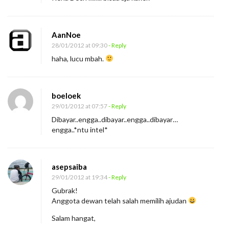
AanNoe
28/01/2012 at 09:30
- Reply
haha, lucu mbah.
boeloek
29/01/2012 at 07:57
- Reply
Dibayar..engga..dibayar..engga..dibayar…
engga..*ntu intel*
asepsaiba
29/01/2012 at 19:34
- Reply
Gubrak!
Anggota dewan telah salah memilih ajudan
Salam hangat,