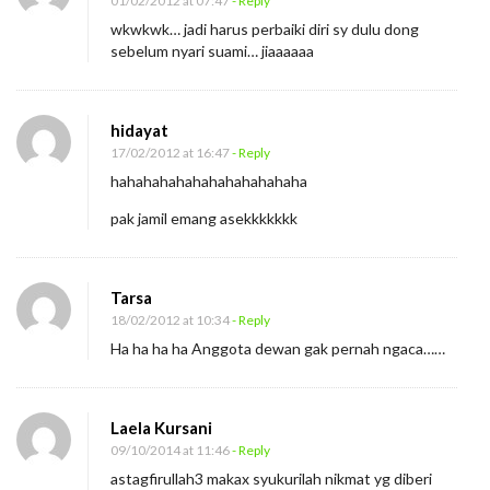
01/02/2012 at 07:47
- Reply
wkwkwk… jadi harus perbaiki diri sy dulu dong
sebelum nyari suami… jiaaaaaa
hidayat
17/02/2012 at 16:47
- Reply
hahahahahahahahahahahaha
pak jamil emang asekkkkkkk
Tarsa
18/02/2012 at 10:34
- Reply
Ha ha ha ha Anggota dewan gak pernah ngaca……
Laela Kursani
09/10/2014 at 11:46
- Reply
astagfirullah3 makax syukurilah nikmat yg diberi