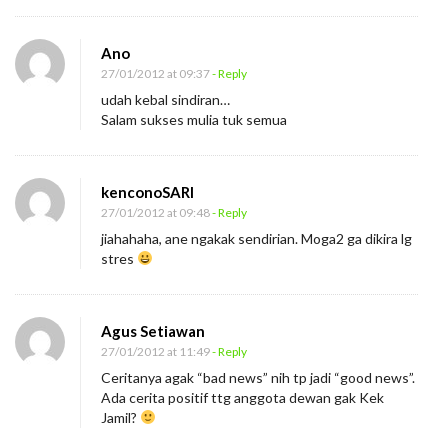
Ano
27/01/2012 at 09:37
- Reply
udah kebal sindiran…
Salam sukses mulia tuk semua
kenconoSARI
27/01/2012 at 09:48
- Reply
jiahahaha, ane ngakak sendirian. Moga2 ga dikira lg
stres
Agus Setiawan
27/01/2012 at 11:49
- Reply
Ceritanya agak “bad news” nih tp jadi “good news”.
Ada cerita positif ttg anggota dewan gak Kek
Jamil?