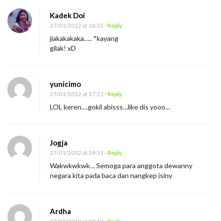
Kadek Doi
27/01/2012 at 16:33
- Reply
jiakakakaka….. *kayang
gilak! xD
yunicimo
27/01/2012 at 17:21
- Reply
LOL keren….gokil abisss…like dis yooo…
Jogja
27/01/2012 at 19:31
- Reply
Wakwkwkwk… Semoga para anggota dewanny
negara kita pada baca dan nangkep isiny
Ardha