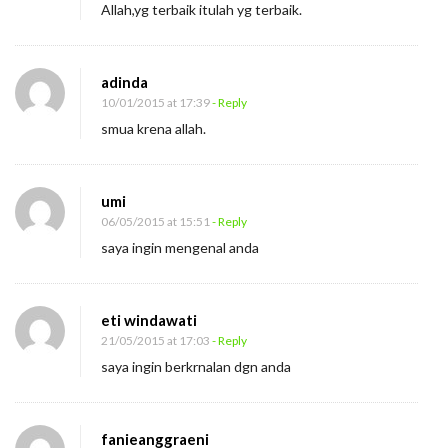
Allah,yg terbaik itulah yg terbaik.
adinda
10/01/2015 at 17:39
- Reply
smua krena allah.
umi
06/05/2015 at 15:51
- Reply
saya ingin mengenal anda
eti windawati
21/05/2015 at 17:03
- Reply
saya ingin berkrnalan dgn anda
fanieanggraeni