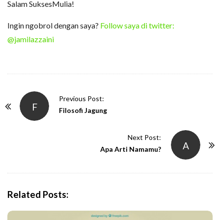
Salam SuksesMulia!
Ingin ngobrol dengan saya?
Follow saya di twitter:
@jamilazzaini
P
Previous Post:
F
o
Filosofi Jagung
s
t
Next Post:
A
N
Apa Arti Namamu?
a
v
i
Related Posts:
g
a