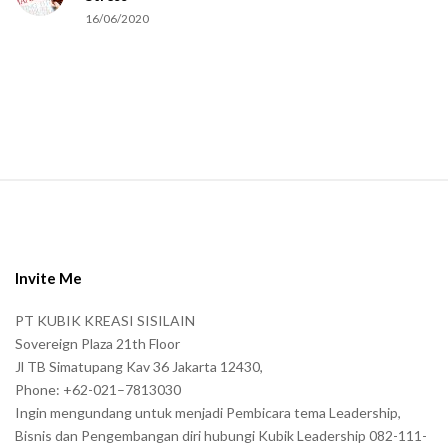
u
16/06/2020
m
a
n
.
S
i
t
e
Invite Me
F
PT KUBIK KREASI SISILAIN
o
Sovereign Plaza 21th Floor
o
Jl TB Simatupang Kav 36 Jakarta 12430,
t
Phone: +62-021–7813030
e
Ingin mengundang untuk menjadi Pembicara tema Leadership,
r
Bisnis dan Pengembangan diri hubungi Kubik Leadership 082-111-