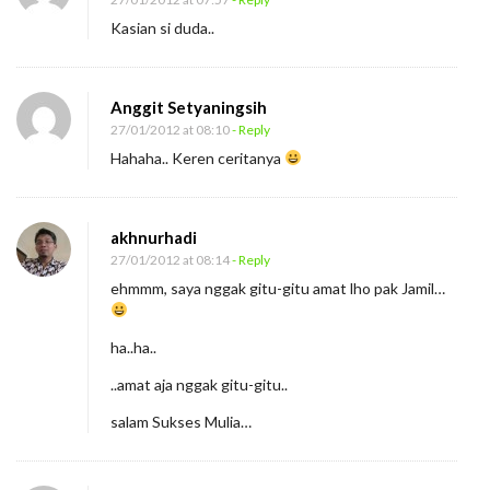
Kasian si duda..
Anggit Setyaningsih
27/01/2012 at 08:10
- Reply
Hahaha.. Keren ceritanya
akhnurhadi
27/01/2012 at 08:14
- Reply
ehmmm, saya nggak gitu-gitu amat lho pak Jamil…
ha..ha..
..amat aja nggak gitu-gitu..
salam Sukses Mulia…