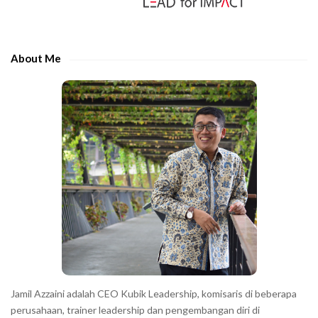
i
t
d
h
e
e
About Me
b
c
a
h
r
a
r
a
c
t
e
r
s
s
h
Jamil Azzaini adalah CEO Kubik Leadership, komisaris di beberapa
o
perusahaan, trainer leadership dan pengembangan diri di