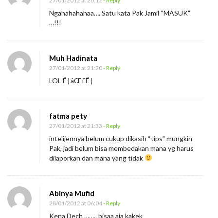
27/01/2012 at 20:12
- Reply
Ngahahahahaa…. Satu kata Pak Jamil “MASUK”
…!!!
Muh Hadinata
27/01/2012 at 21:20
- Reply
LOL Ë†âŒ£Ë†
fatma pety
27/01/2012 at 21:33
- Reply
intelijennya belum cukup dikasih “tips” mungkin
Pak, jadi belum bisa membedakan mana yg harus
dilaporkan dan mana yang tidak
Abinya Mufid
28/01/2012 at 06:04
- Reply
Kena Dech …….. bisaa aja kakek