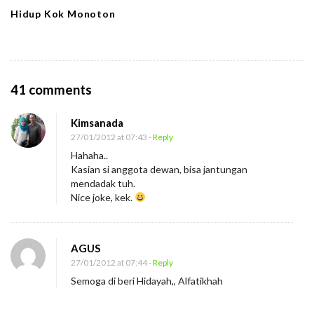
Hidup Kok Monoton
O
41 comments
n
Kimsanada
A
27/01/2012 at 07:43
- Reply
n
Hahaha..
g
Kasian si anggota dewan, bisa jantungan
g
mendadak tuh.
Nice joke, kek.
o
t
a
AGUS
D
27/01/2012 at 07:44
- Reply
e
Semoga di beri Hidayah,, Alfatikhah
w