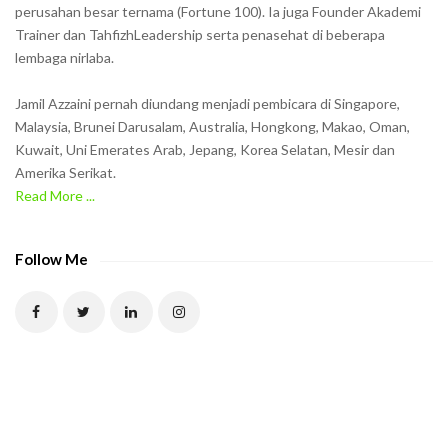
w
perusahan besar ternama (Fortune 100). Ia juga Founder Akademi
Trainer dan TahfizhLeadership serta penasehat di beberapa
n
lembaga nirlaba.
i
n
Jamil Azzaini pernah diundang menjadi pembicara di Singapore,
t
Malaysia, Brunei Darusalam, Australia, Hongkong, Makao, Oman,
h
Kuwait, Uni Emerates Arab, Jepang, Korea Selatan, Mesir dan
Amerika Serikat.
e
Read More ...
C
A
P
Follow Me
T
C
H
A
t
o
v