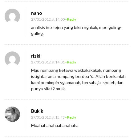
nano
27/01/2012 at 14:00
- Reply
analisis intelejen yang bikin ngakak, mpe guling-
guling.
rizki
27/01/2012 at 14:01
- Reply
Mau numpang ketawa wakkakakakak, numpang
istighfar ama numpang berdoa Ya Allah berikanlah
kami pemimpin yg amanah, bersahaja, sholeh,dan
punya sifat2 mulia
Bukik
27/01/2012 at 15:43
- Reply
Muahahahahaahahahaha