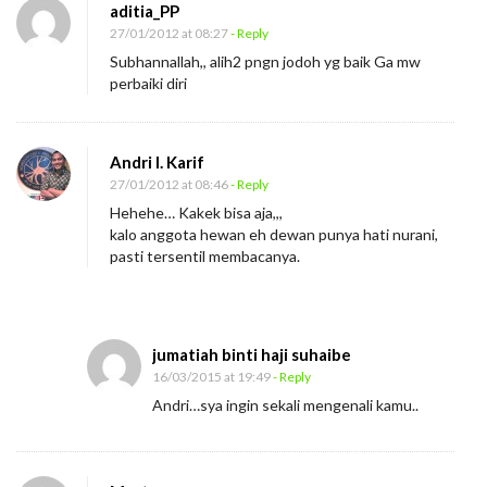
aditia_PP
27/01/2012 at 08:27
- Reply
Subhannallah,, alih2 pngn jodoh yg baik Ga mw
perbaiki diri
Andri I. Karif
27/01/2012 at 08:46
- Reply
Hehehe… Kakek bisa aja,,,
kalo anggota hewan eh dewan punya hati nurani,
pasti tersentil membacanya.
jumatiah binti haji suhaibe
16/03/2015 at 19:49
- Reply
Andri…sya ingin sekali mengenali kamu..