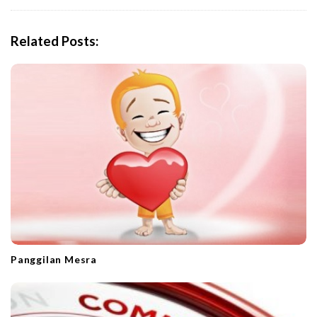
v
i
Related Posts:
g
a
t
i
o
n
Panggilan Mesra