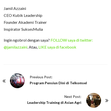
Jamil Azzaini
CEO Kubik Leadership
Founder Akademi Trainer
Inspirator SuksesMulia
Ingin ngobrol dengan saya?
FOLLOW saya di twitter:
@jamilazzaini
. Atau,
LIKE saya di facebook
P
Previous Post:
o
Program Pensiun Dini di Telkomsel
s
t
Next Post:
N
Leadership Training di Asian Agri
a