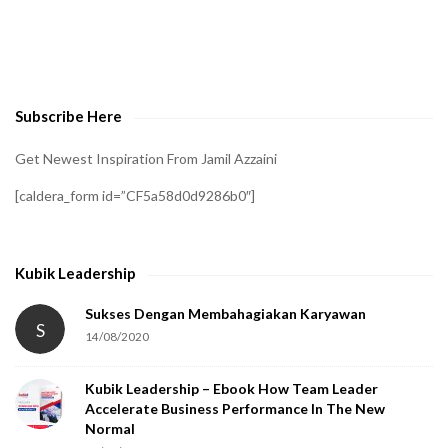
t
o
v
e
Subscribe Here
r
i
Get Newest Inspiration From Jamil Azzaini
f
[caldera_form id=”CF5a58d0d9286b0″]
y
t
h
Kubik Leadership
a
t
Sukses Dengan Membahagiakan Karyawan
S
14/08/2020
y
o
Kubik Leadership – Ebook How Team Leader
u
Accelerate Business Performance In The New
a
Normal
r