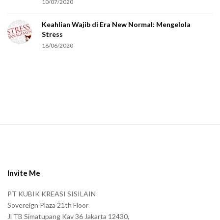
10/07/2020
e
Keahlian Wajib di Era New Normal: Mengelola
h
Stress
u
16/06/2020
m
a
n
.
S
i
t
e
Invite Me
F
PT KUBIK KREASI SISILAIN
o
Sovereign Plaza 21th Floor
o
Jl TB Simatupang Kav 36 Jakarta 12430,