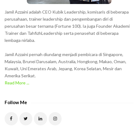
s
h
Jamil Azzaini adalah CEO Kubik Leadership, komisaris di beberapa
o
perusahaan, trainer leadership dan pengembangan diri di
w
perusahan besar ternama (Fortune 100). Ia juga Founder Akademi
Trainer dan TahfizhLeadership serta penasehat di beberapa
n
lembaga nirlaba.
i
n
Jamil Azzaini pernah diundang menjadi pembicara di Singapore,
t
Malaysia, Brunei Darusalam, Australia, Hongkong, Makao, Oman,
h
Kuwait, Uni Emerates Arab, Jepang, Korea Selatan, Mesir dan
Amerika Serikat.
e
Read More ...
C
A
P
Follow Me
T
C
H
A