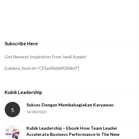
A
t
o
v
e
Subscribe Here
r
i
Get Newest Inspiration From Jamil Azzaini
f
[caldera_form id=”CF5a58d0d9286b0″]
y
t
h
Kubik Leadership
a
t
Sukses Dengan Membahagiakan Karyawan
S
14/08/2020
y
o
Kubik Leadership – Ebook How Team Leader
u
Accelerate Business Performance In The New
a