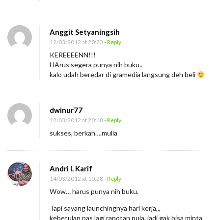
a
d
Anggit Setyaningsih
i
12/03/2012 at 20:23
- Reply
:
KEREEEENN!!!
M
HArus segera punya nih buku..
a
kalo udah beredar di gramedia langsung deh beli
k
e
dwinur77
l
12/03/2012 at 20:48
- Reply
a
sukses, berkah….mulia
r
R
e
Andri I. Karif
z
14/03/2012 at 10:28
- Reply
e
Wow… harus punya nih buku.
k
Tapi sayang launchingnya hari kerja,,,
i
kebetulan pas lagi rapotan pula, jadi gak bisa minta