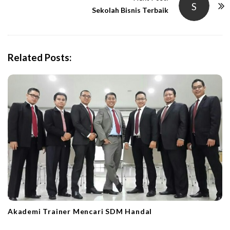
S
N
Sekolah Bisnis Terbaik
a
v
i
Related Posts:
g
a
t
i
o
n
Akademi Trainer Mencari SDM Handal