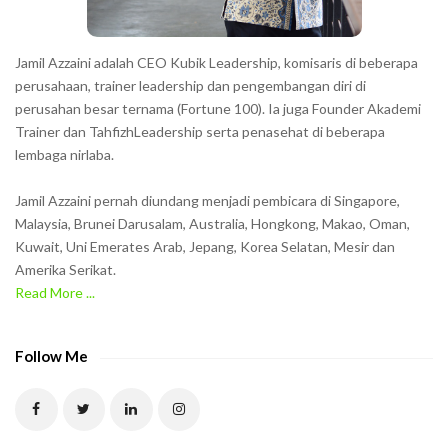
s
s
h
Jamil Azzaini adalah CEO Kubik Leadership, komisaris di beberapa
o
perusahaan, trainer leadership dan pengembangan diri di
w
perusahan besar ternama (Fortune 100). Ia juga Founder Akademi
Trainer dan TahfizhLeadership serta penasehat di beberapa
n
lembaga nirlaba.
i
n
Jamil Azzaini pernah diundang menjadi pembicara di Singapore,
t
Malaysia, Brunei Darusalam, Australia, Hongkong, Makao, Oman,
h
Kuwait, Uni Emerates Arab, Jepang, Korea Selatan, Mesir dan
Amerika Serikat.
e
Read More ...
C
A
P
Follow Me
T
C
H