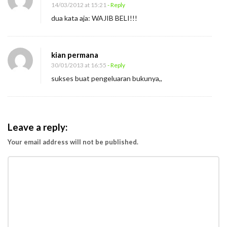
a
14/03/2012 at 15:21
- Reply
s
dua kata aja: WAJIB BELI!!!
u
t
kian permana
a
30/01/2013 at 16:55
- Reply
n
sukses buat pengeluaran bukunya,,
”
Leave a reply:
Your email address will not be published.