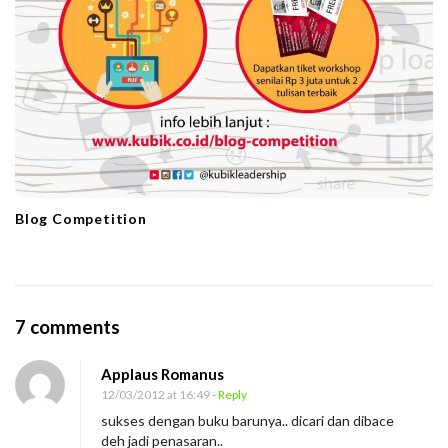
Blog Competition
O
7 comments
n
Applaus Romanus
A
12/03/2012 at 16:49
- Reply
F
sukses dengan buku barunya.. dicari dan dibace
u
deh jadi penasaran..