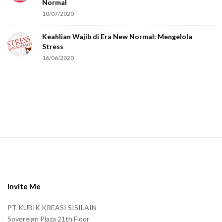
Normal
r
10/07/2020
e
Keahlian Wajib di Era New Normal: Mengelola
h
Stress
u
16/06/2020
m
a
n
.
S
i
t
e
Invite Me
F
PT KUBIK KREASI SISILAIN
o
Sovereign Plaza 21th Floor