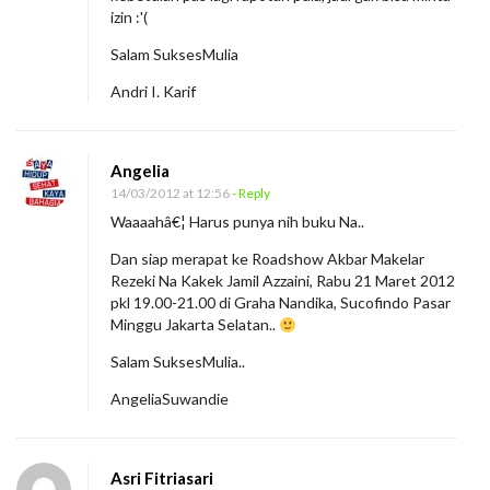
izin :'(
,
B
Salam SuksesMulia
u
Andri I. Karif
k
u
Angelia
y
14/03/2012 at 12:56
- Reply
a
Waaaahâ€¦ Harus punya nih buku Na..
n
Dan siap merapat ke Roadshow Akbar Makelar
g
Rezeki Na Kakek Jamil Azzaini, Rabu 21 Maret 2012
P
pkl 19.00-21.00 di Graha Nandika, Sucofindo Pasar
e
Minggu Jakarta Selatan..
n
Salam SuksesMulia..
u
AngeliaSuwandie
h
“
H
Asri Fitriasari