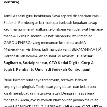
Ventura
)
Jamil Azzaini guru kehidupan. Saya seperti disadarkan kalau
Sedekah Rombongan bermula dari sebuah kepakan sayap
kecil, namun menghasilkan gelombang yang dahsyat kemana-
mana.Â Buku ini membuka hati siapapun untuk menjadi
GARDU ENERGI yang memancar ke semua arah!Â
Menegakkan visi hidup jadi manusia yang BERMANFAAT!Â
Karena itulah bekalÂ abadi nanti di akhirat… (
Saptuari
Sugiharto, Socialpreneur, CEO Kedai Digital Corp &
Jogist, Pembantu Umum di Sedekah Rombongan
)
Buku ini membuat saya tersenyum, tertawa, bahkan
terpingkal-pingkal. Tapi pesan yang dalam dan beberapa
kisah membuat air mata saya jatuh. Dengan ini saya juga
mengajak Anda, ayo bunyikan klakson dan jadilah makelar
rezeki. SANGAT MENGINSPIRASI!
(Ali Akbar, OPTIMIZer