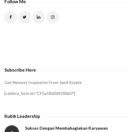
P
Follow Me
T
C
H
A
t
o
v
e
Subscribe Here
r
i
Get Newest Inspiration From Jamil Azzaini
f
[caldera_form id=”CF5a58d0d9286b0″]
y
t
h
Kubik Leadership
a
t
Sukses Dengan Membahagiakan Karyawan