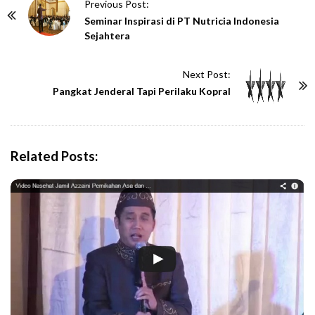
P
Previous Post:
o
Seminar Inspirasi di PT Nutricia Indonesia
Sejahtera
s
t
Next Post:
N
Pangkat Jenderal Tapi Perilaku Kopral
a
v
i
g
Related Posts:
a
t
i
o
n