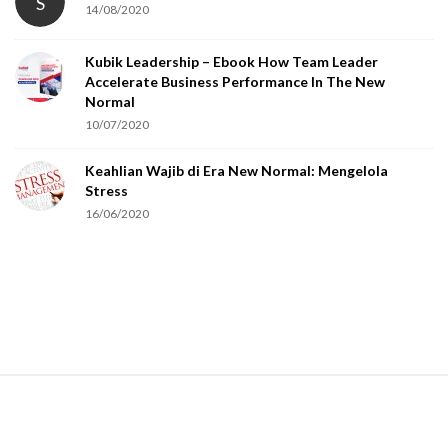
S
14/08/2020
y
o
Kubik Leadership – Ebook How Team Leader
u
Accelerate Business Performance In The New
a
Normal
r
10/07/2020
e
Keahlian Wajib di Era New Normal: Mengelola
h
Stress
u
16/06/2020
m
a
n
.
S
i
t