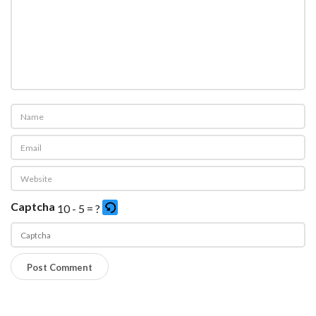
Captcha
10 - 5 = ?
P
l
e