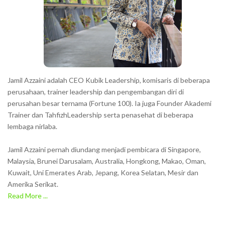
t
e
r
s
s
h
Jamil Azzaini adalah CEO Kubik Leadership, komisaris di beberapa
o
perusahaan, trainer leadership dan pengembangan diri di
w
perusahan besar ternama (Fortune 100). Ia juga Founder Akademi
Trainer dan TahfizhLeadership serta penasehat di beberapa
n
lembaga nirlaba.
i
n
Jamil Azzaini pernah diundang menjadi pembicara di Singapore,
t
Malaysia, Brunei Darusalam, Australia, Hongkong, Makao, Oman,
h
Kuwait, Uni Emerates Arab, Jepang, Korea Selatan, Mesir dan
Amerika Serikat.
e
Read More ...
C
A