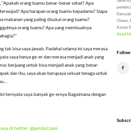
Jamil A
n, “Apakah orang tuamu benar-benar sehat? Apa
pembica
 terwujud? Apa harapan orang tuamu kepadamu? Siapa
Darusal
a makanan yang paling disukai orang tuamu?
Oman, K
ngguhnya orang tuamu? Apa yang membuatnya
Korea S
Read Mo
ahagia?”
 tak bisa saya jawab. Padahal selama ini saya merasa
Follow
nyata saya hanya ge-er dan merasa menjadi anak yang
erus berjuang untuk bisa menjadi anak yang benar-
apak dan Ibu, saya akan berupaya sekuat tenaga untuk
mu…
ini ternyata saya banyak ge-ernya Bagaimana dengan
Subscr
saya di twitter: @jamilazzaini