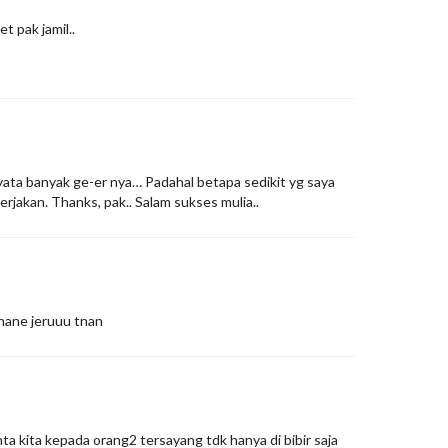
t pak jamil..
rnyata banyak ge-er nya… Padahal betapa sedikit yg saya
kerjakan. Thanks, pak.. Salam sukses mulia..
onane jeruuu tnan
ta kita kepada orang2 tersayang tdk hanya di bibir saja