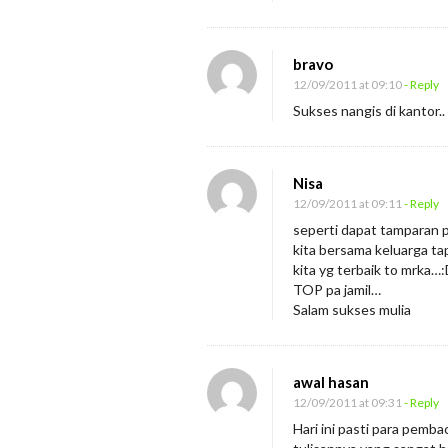
bravo
12/09/2011 at 09:10
- Reply
Sukses nangis di kantor..
Nisa
12/09/2011 at 09:11
- Reply
seperti dapat tamparan p
kita bersama keluarga tap
kita yg terbaik to mrka…
TOP pa jamil…
Salam sukses mulia
awal hasan
12/09/2011 at 09:31
- Reply
Hari ini pasti para pem