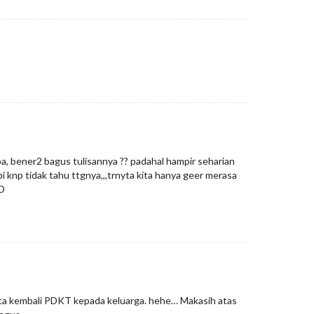
a, bener2 bagus tulisannya ?? padahal hampir seharian
i knp tidak tahu ttgnya,,,trnyta kita hanya geer merasa
:D
baca kembali PDKT kepada keluarga. hehe… Makasih atas