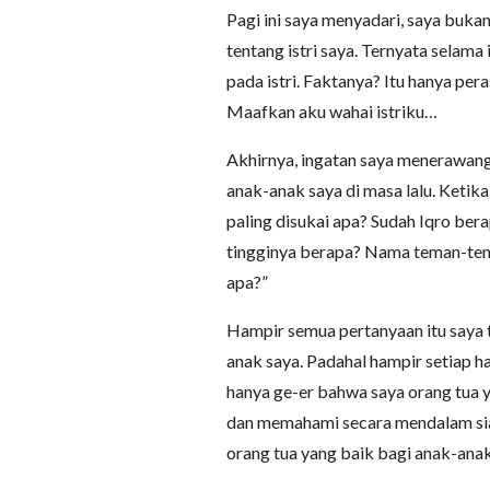
Pagi ini saya menyadari, saya bukan
tentang istri saya. Ternyata selama
pada istri. Faktanya? Itu hanya per
Maafkan aku wahai istriku…
Akhirnya, ingatan saya menerawang 
anak-anak saya di masa lalu. Ketik
paling disukai apa? Sudah Iqro ber
tingginya berapa? Nama teman-te
apa?”
Hampir semua pertanyaan itu saya 
anak saya. Padahal hampir setiap h
hanya ge-er bahwa saya orang tua y
dan memahami secara mendalam siap
orang tua yang baik bagi anak-anak