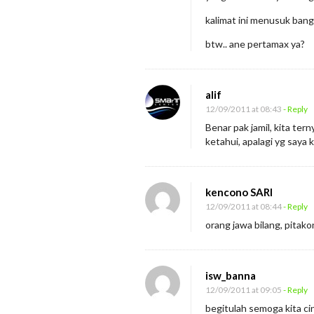
a
kalimat ini menusuk bange
H
btw.. ane pertamax ya?
a
n
y
alif
a
12/09/2011 at 08:43
- Reply
G
Benar pak jamil, kita te
ketahui, apalagi yg saya 
e
-
e
kencono SARI
r
12/09/2011 at 08:44
- Reply
!
orang jawa bilang, pitak
isw_banna
12/09/2011 at 09:05
- Reply
begitulah semoga kita cin