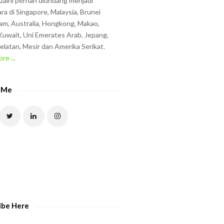
zzaini pernah diundang menjadi
ra di Singapore, Malaysia, Brunei
am, Australia, Hongkong, Makao,
uwait, Uni Emerates Arab, Jepang,
elatan, Mesir dan Amerika Serikat.
re ...
 Me
ibe Here