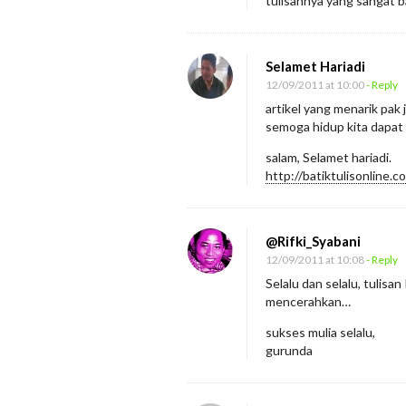
tulisannya yang sangat b
Selamet Hariadi
12/09/2011 at 10:00
- Reply
artikel yang menarik pak 
semoga hidup kita dapat s
salam, Selamet hariadi.
http://batiktulisonline.c
@Rifki_Syabani
12/09/2011 at 10:08
- Reply
Selalu dan selalu, tulisan
mencerahkan…
sukses mulia selalu,
gurunda