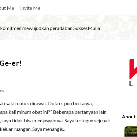
out Me
Invite Me
komitmen mewujudkan peradaban SuksesMulia
S
Ge-er!
i
t
e
S
es
i
mah sakit untuk dirawat. Dokter pun bertanya,
d
apa kali minum obat ini?” Beberapa pertanyaan lain
e
About
, saya tidak bisa menjawabnya. Saya tertegun sejenak.
b
 keluar ruangan. Saya menangis…
a