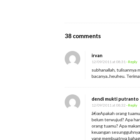
n
O
38 comments
n
T
irvan
e
12/09/2011 at 08:31
- Reply
r
subhanallah, tulisannya 
bacanya..heuheu. Terimak
n
y
a
dendi mukti putranto
t
12/09/2011 at 08:32
- Reply
a
â€œApakah orang tuamu 
S
belum terwujud? Apa ha
orang tuamu? Apa makana
a
keuangan sesungguhnya
y
yang membuatnya bahagi