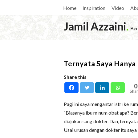
Home
Inspiration
Video
Ab
Jamil Azzaini
.
Ber
Ternyata Saya Hanya 
Share this
0
Shar
Pagi ini saya mengantar istri ke ru
“Biasanya ibu minum obat apa? Ber
diajukan sang dokter. Dan, ternyata
Usai urusan dengan dokter itu saya