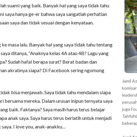
r
lah suami yang baik. Banyak hal yang saya tidak tahu
 ini saya hanya ge-er bahwa saya sangatlah perhatian
asaan saya dan tidak sesuai dengan kenyataan.
ke masa lalu. Banyak hal yang saya tidak tahu tentang
a saya ditanya, “Anaknya kelas 4A atau 4B? Lagu yang
apa? Sudah hafal berapa surat? Berat badan dan
man akrabnya siapa? Di Facebook sering ngomong
Jamil A
komisar
tidak bisa menjawab. Saya tidak tahu mendalam siapa
leaders
ari bersama mereka. Dalam urusan inipun ternyata saya
perusah
ang baik. Faktanya? Saya masih harus terus belajar
juga Fo
Tahfizh
a anak saya. Saya harus terus berlatih untuk menjadi
beberap
 saya. I love you, anak-anakku…