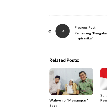
P
Previous Post:
P
o
Pemenang “Pengal
Inspirasiku”
s
t
N
a
Related Posts:
v
i
g
a
t
Sur
i
Wahyono “Menampar”
Pem
o
Saya