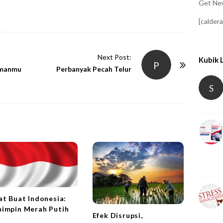
Get New
[calder
Next Post:
Kubik 
P
amanmu
Perbanyak Pecah Telur
S
at Buat Indonesia:
impin Merah Putih
Efek Disrupsi,