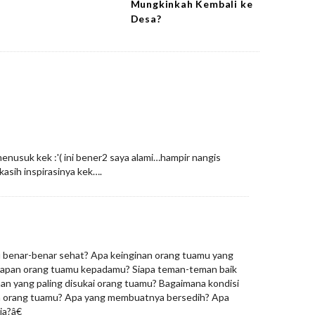
Mungkinkah Kembali ke
Desa?
menusuk kek :'( ini bener2 saya alami…hampir nangis
asih inspirasinya kek….
benar-benar sehat? Apa keinginan orang tuamu yang
rapan orang tuamu kepadamu? Siapa teman-teman baik
n yang paling disukai orang tuamu? Bagaimana kondisi
 orang tuamu? Apa yang membuatnya bersedih? Apa
a?â€