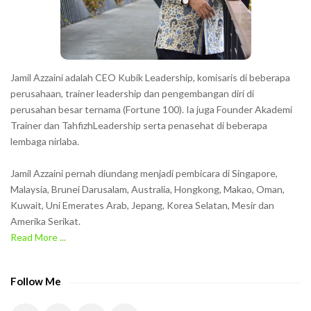
r
s
s
h
Jamil Azzaini adalah CEO Kubik Leadership, komisaris di beberapa
o
perusahaan, trainer leadership dan pengembangan diri di
w
perusahan besar ternama (Fortune 100). Ia juga Founder Akademi
Trainer dan TahfizhLeadership serta penasehat di beberapa
n
lembaga nirlaba.
i
n
Jamil Azzaini pernah diundang menjadi pembicara di Singapore,
t
Malaysia, Brunei Darusalam, Australia, Hongkong, Makao, Oman,
h
Kuwait, Uni Emerates Arab, Jepang, Korea Selatan, Mesir dan
Amerika Serikat.
e
Read More ...
C
A
P
Follow Me
T