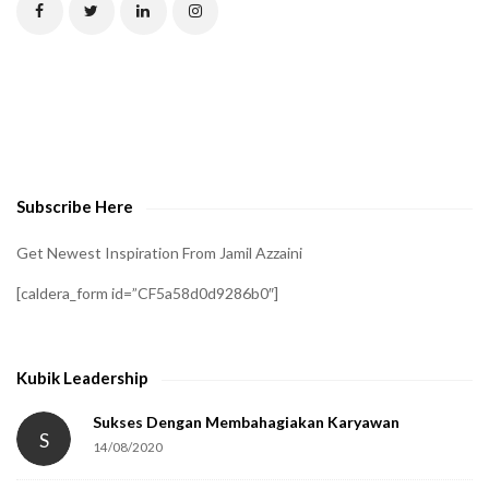
C
H
A
t
o
v
e
Subscribe Here
r
i
Get Newest Inspiration From Jamil Azzaini
f
[caldera_form id=”CF5a58d0d9286b0″]
y
t
h
Kubik Leadership
a
t
Sukses Dengan Membahagiakan Karyawan
S
14/08/2020
y
o