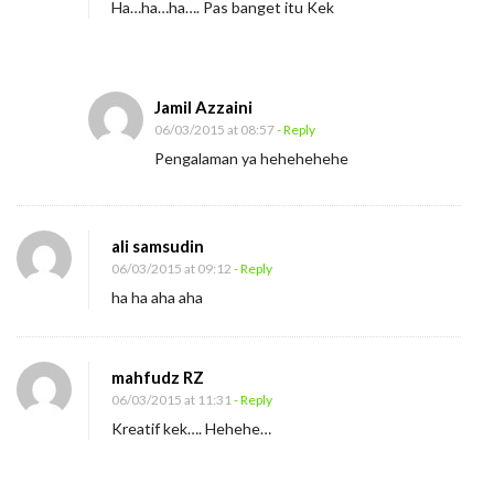
Ha…ha…ha…. Pas banget itu Kek
r
a
p
Jamil Azzaini
i
06/03/2015 at 08:57
- Reply
S
Pengalaman ya hehehehehe
t
r
e
ali samsudin
s
06/03/2015 at 09:12
- Reply
ha ha aha aha
mahfudz RZ
06/03/2015 at 11:31
- Reply
Kreatif kek…. Hehehe…