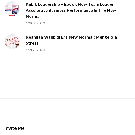
Kubik Leadership – Ebook How Team Leader
u
Accelerate Business Performance In The New
a
Normal
r
10/07/2020
e
Keahlian Wajib di Era New Normal: Mengelola
h
Stress
u
16/06/2020
m
a
n
.
S
i
t
e
Invite Me
F