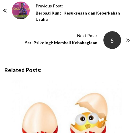
P
Previous Post:
o
Berbagi Kunci Kesuksesan dan Keberkahan
Usaha
s
t
Next Post:
N
S
Seri Psikologi: Membeli Kebahagiaan
a
v
i
g
Related Posts:
a
t
i
o
n