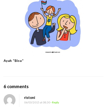
Ayah “Bisu”
O
6 comments
n
ristoni
T
06/03/2015 at 08:30
- Reply
e