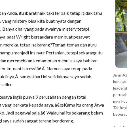
r
 Anda, itu ibarat naik taxi terbaik tetapi tidak tahu
u yang mistery bisa kita buat nyata dengan
Banyak hal yang pada awalnya mistery tetapi
nya, saat Wright bersaudara membuat pesawat
n mereka, tetapi sekarang?Teman-teman dan guru
ampu menjadi Insinyur Pertanian, tetapi sekarang itu
 dan meremehkan kemampuan menulis saya bahkan
 buku, nanti stress!â€Â Namun saya tetap pada
Jamil A
ktinya,Â sampai hari ini setidaknya saya sudah
komisar
seller.
leaders
perusah
saya ingin punya 9 perusahaan dengan total
juga Fo
da yang berkata kepada saya, â€œKamu itu orang Jawa
Tahfizh
o. Jadi pegawai saja.â€ Walau hal itu sekarang belum
beberap
agi saya sudah sangat terang benderang.