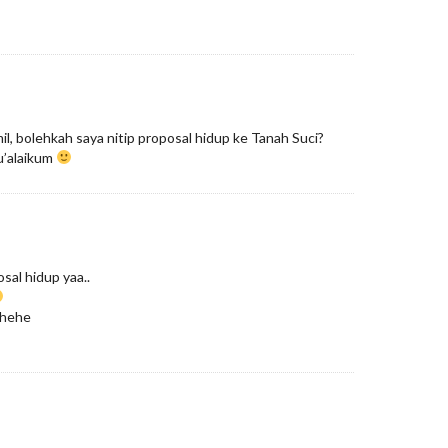
l, bolehkah saya nitip proposal hidup ke Tanah Suci?
’alaikum
osal hidup yaa..
.hehe