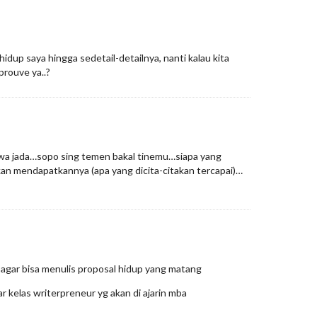
hidup saya hingga sedetail-detailnya, nanti kalau kita
rouve ya..?
wa jada…sopo sing temen bakal tinemu…siapa yang
n mendapatkannya (apa yang dicita-citakan tercapai)…
 agar bisa menulis proposal hidup yang matang
r kelas writerpreneur yg akan di ajarin mba