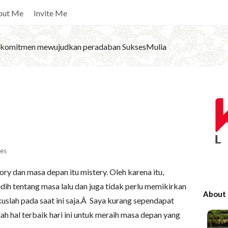
out Me
Invite Me
komitmen mewujudkan peradaban SuksesMulia
S
a
i
t
e
S
es
i
tory dan masa depan itu mistery. Oleh karena itu,
d
dih tentang masa lalu dan juga tidak perlu memikirkan
e
About
uslah pada saat ini saja.Â Saya kurang sependapat
b
lah hal terbaik hari ini untuk meraih masa depan yang
a