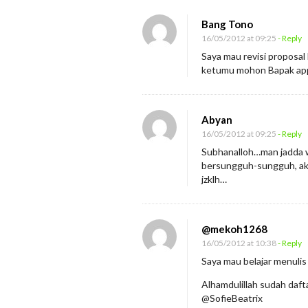
Bang Tono
16/05/2012 at 09:25
- Reply
Saya mau revisi proposal 
ketumu mohon Bapak app
Abyan
16/05/2012 at 09:25
- Reply
Subhanalloh…man jadda 
bersungguh-sungguh, aka
jzklh…
@mekoh1268
16/05/2012 at 10:38
- Reply
Saya mau belajar menulis
Alhamdulillah sudah dafta
@SofieBeatrix