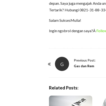
depan. Saya juga mengajak Anda unt
Tertarik? Hubungi 0821-31-88-33
Salam SuksesMulia!
Ingin ngobrol dengan saya?Â
Follow
P
Previous Post:
G
o
Gas dan Rem
s
t
N
Related Posts:
a
v
i