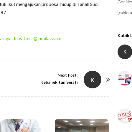
Get New
uk ikut mengajukan proposal hidup di Tanah Suci.
-87
[calder
Kubik 
 saya di twitter: @jamilazzaini
S
Next Post:
K
Kebangkitan Sejati