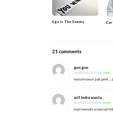
g
a
t
Ego Is The Enemy
Cer
i
o
n
O
21 comments
n
T
gun gun
e
16/05/2012 at 07:46
- Reply
n
maturnuwun pak jamil … ja
t
u
arif indra wanta
k
16/05/2012 at 08:05
- Reply
a
mari menulis proposal hid
n