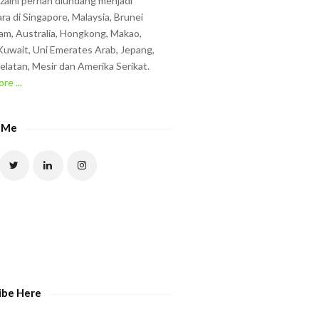
zzaini pernah diundang menjadi
ra di Singapore, Malaysia, Brunei
am, Australia, Hongkong, Makao,
uwait, Uni Emerates Arab, Jepang,
elatan, Mesir dan Amerika Serikat.
re ...
 Me
ibe Here