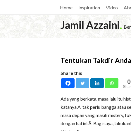
Home
Inspiration
Video
Ab
Jamil Azzaini
.
Ber
Tentukan Takdir And
Share this
0
Shar
Ada yang berkata, masa lalu itu his
katanya,Â tak perlu bangga atau se
masa depan yang masih mistery, fok
dengan hal ini.Â Bagi saya, lakukan