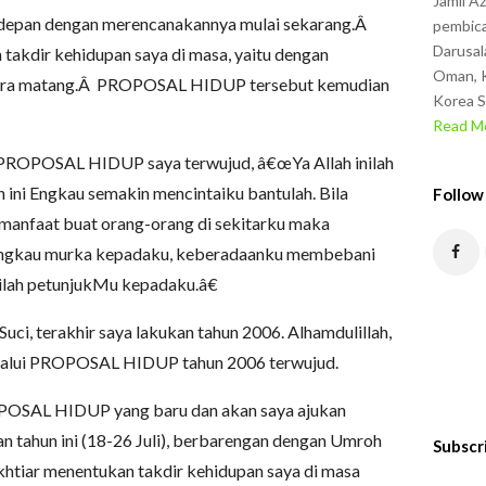
Jamil A
a depan dengan merencanakannya mulai sekarang.Â
pembica
Darusal
takdir kehidupan saya di masa, yaitu dengan
Oman, K
a matang.Â PROPOSAL HIDUP tersebut kemudian
Korea S
Read Mo
 PROPOSAL HIDUP saya terwujud, â€œYa Allah inilah
i Engkau semakin mencintaiku bantulah. Bila
Follow
manfaat buat orang-orang di sekitarku maka
i Engkau murka kepadaku, keberadaanku membebani
ilah petunjukMu kepadaku.â€
uci, terakhir saya lakukan tahun 2006. Alhamdulillah,
elalui PROPOSAL HIDUP tahun 2006 terwujud.
POSAL HIDUP yang baru dan akan saya ajukan
 tahun ini (18-26 Juli), berbarengan dengan Umroh
Subscr
khtiar menentukan takdir kehidupan saya di masa