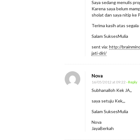
Saya sedang menulis prop
Karena saya belum mampu
sholat dan saya nitip ke
Terima kasih atas segala 
Salam SuksesMulia
sent via:
http://brainmi
jati-diri/
Nova
16/05/2012 at 09:22
- Reply
Subhanalloh Kek JA,,
saya setuju Kek,,,
Salam SuksesMulia
Nova
JayaBerkah