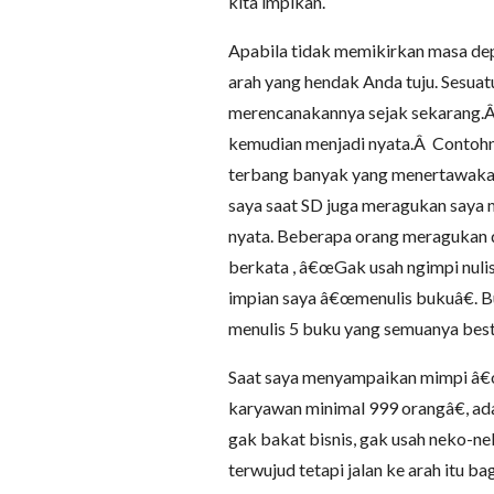
kita impikan.
Apabila tidak memikirkan masa depan
arah yang hendak Anda tuju. Sesuat
merencanakannya sejak sekarang.Â 
kemudian menjadi nyata.Â Contoh
terbang banyak yang menertawaka
saya saat SD juga meragukan saya m
nyata. Beberapa orang meragukan
berkata , â€œGak usah ngimpi nulis
impian saya â€œmenulis bukuâ€. Bu
menulis 5 buku yang semuanya best 
Saat saya menyampaikan mimpi â€œ
karyawan minimal 999 orangâ€, a
gak bakat bisnis, gak usah neko-nek
terwujud tetapi jalan ke arah itu b