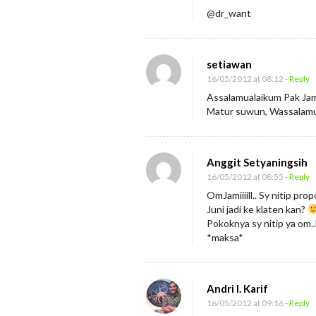
@dr_want
T
a
k
setiawan
d
16/05/2012 at 08:12
- Reply
i
Assalamualaikum Pak Jami
Matur suwun, Wassalamu
r
A
n
Anggit Setyaningsih
d
16/05/2012 at 08:55
- Reply
a
OmJamiiiill.. Sy nitip prop
Juni jadi ke klaten kan?
Pokoknya sy nitip ya om.
*maksa*
Andri I. Karif
16/05/2012 at 09:16
- Reply