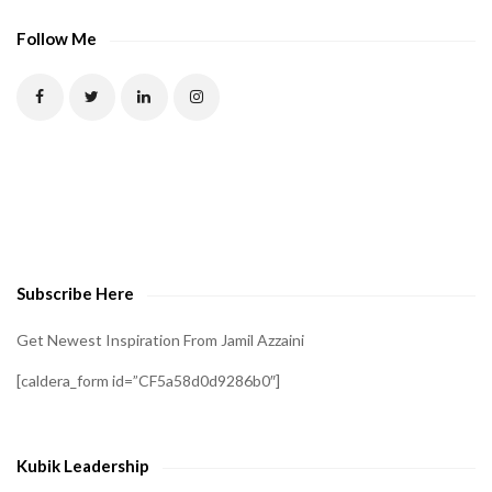
Follow Me
Subscribe Here
Get Newest Inspiration From Jamil Azzaini
[caldera_form id=”CF5a58d0d9286b0″]
Kubik Leadership