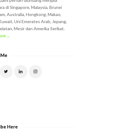
zzaini pernah diundang menjadi
ra di Singapore, Malaysia, Brunei
am, Australia, Hongkong, Makao,
uwait, Uni Emerates Arab, Jepang,
elatan, Mesir dan Amerika Serikat.
re ...
 Me
ibe Here