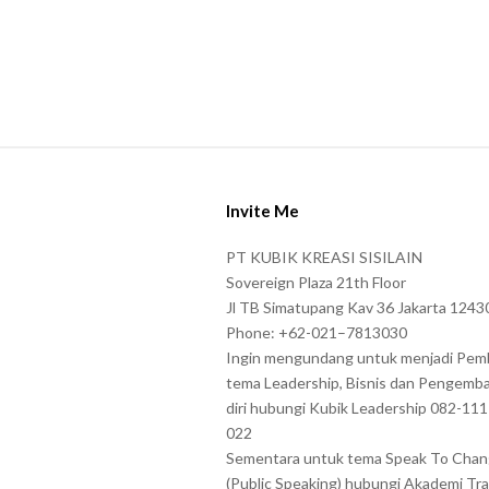
S
i
Invite Me
t
e
PT KUBIK KREASI SISILAIN
F
Sovereign Plaza 21th Floor
o
Jl TB Simatupang Kav 36 Jakarta 1243
Phone: +62-021–7813030
o
Ingin mengundang untuk menjadi Pem
t
tema Leadership, Bisnis dan Pengemb
e
diri hubungi Kubik Leadership 082-11
r
022
Sementara untuk tema Speak To Cha
(Public Speaking) hubungi Akademi Tra