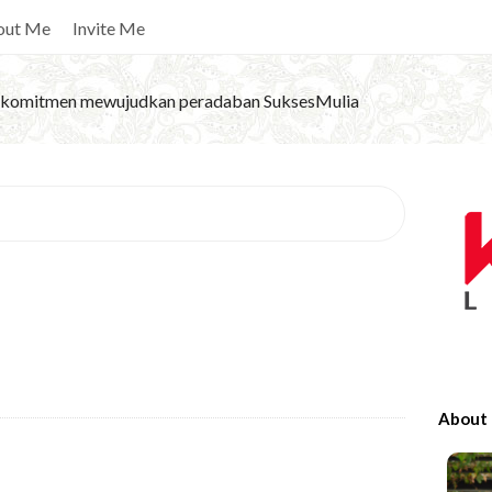
out Me
Invite Me
komitmen mewujudkan peradaban SuksesMulia
S
i
t
e
S
i
d
e
About
b
a