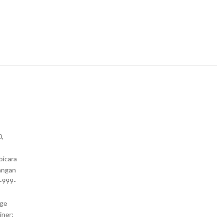
0,
bicara
angan
1-999-
nge
iner: