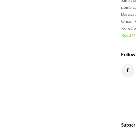
Jamil A
pembica
Darusal
Oman, K
Korea S
Read Mo
Follow
Subscr