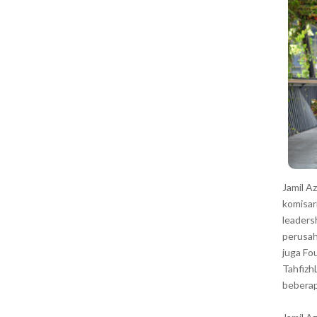
r
Jamil A
komisar
leaders
perusah
juga Fo
Tahfizh
beberap