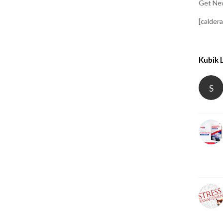
Get New
[calder
Kubik 
S