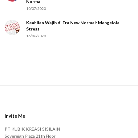
Normal
10/07/2020
Keahlian Wajib di Era New Normal: Mengelola
Stress
16/06/2020
S
i
t
e
Invite Me
F
PT KUBIK KREASI SISILAIN
o
Sovereign Plaza 21th Floor