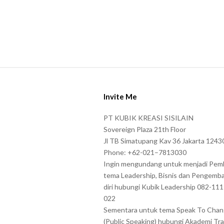
s
s
h
o
w
S
n
i
i
Invite Me
t
n
e
t
PT KUBIK KREASI SISILAIN
F
Sovereign Plaza 21th Floor
h
o
Jl TB Simatupang Kav 36 Jakarta 1243
e
Phone: +62-021–7813030
o
C
Ingin mengundang untuk menjadi Pem
t
A
tema Leadership, Bisnis dan Pengemb
e
P
diri hubungi Kubik Leadership 082-11
r
022
T
Sementara untuk tema Speak To Cha
C
(Public Speaking) hubungi Akademi Tra