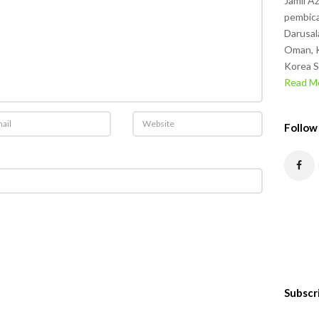
Jamil A
pembica
Darusal
Oman, K
Korea S
Read Mo
Follow
Subscr