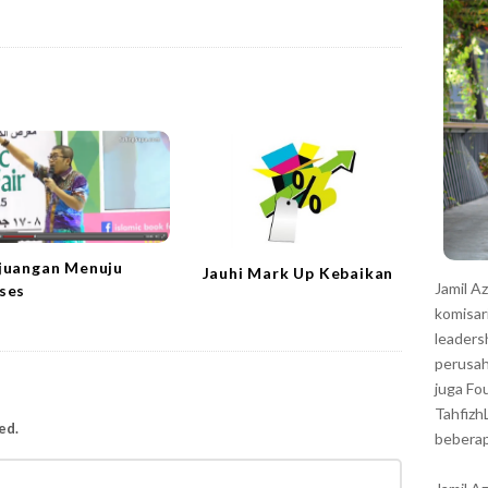
r
juangan Menuju
Jauhi Mark Up Kebaikan
Jamil A
ses
komisar
leaders
perusah
juga Fo
Tahfizh
ed.
beberap