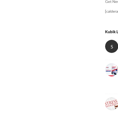
Get New
[calder
Kubik 
S