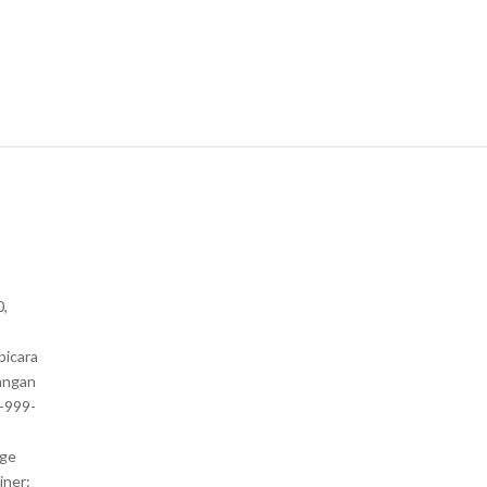
0,
bicara
angan
1-999-
nge
iner: