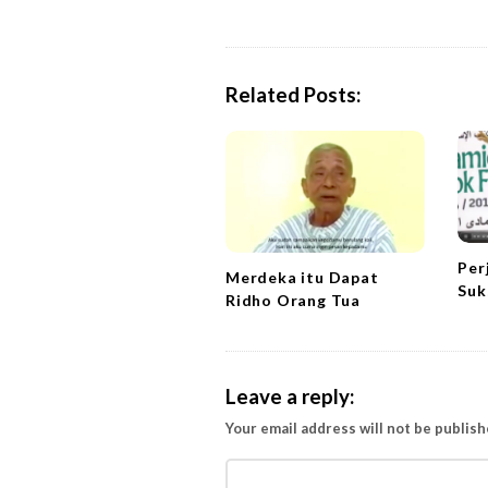
s
t
N
a
Related Posts:
v
i
g
a
t
i
Per
Merdeka itu Dapat
Suk
o
Ridho Orang Tua
n
Leave a reply:
Your email address will not be publish