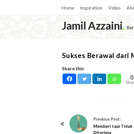
Home
Inspiration
Video
Ab
Jamil Azzaini
.
Ber
Sukses Berawal dari
Share this
0
Shar
P
Previous Post:
o
Memberi tapi Tidak
Diterima