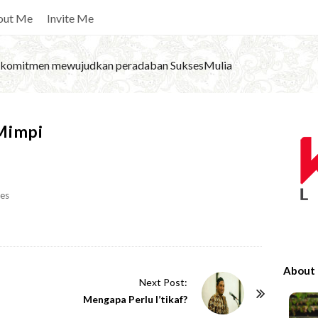
out Me
Invite Me
komitmen mewujudkan peradaban SuksesMulia
S
 Mimpi
i
t
e
es
S
i
d
e
About
b
Next Post:
Mengapa Perlu I’tikaf?
a