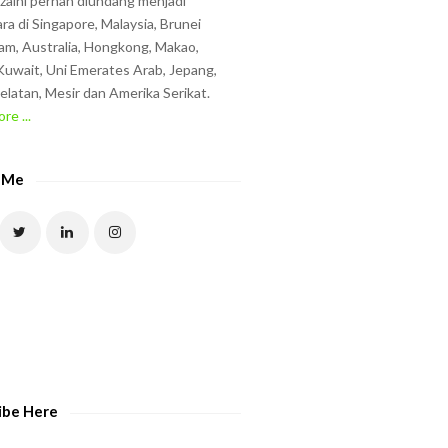
zzaini pernah diundang menjadi
ra di Singapore, Malaysia, Brunei
am, Australia, Hongkong, Makao,
uwait, Uni Emerates Arab, Jepang,
elatan, Mesir dan Amerika Serikat.
re ...
 Me
ibe Here