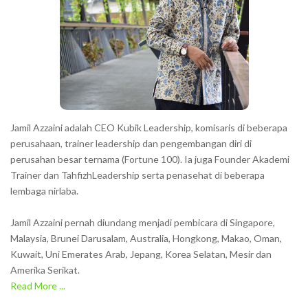
c
t
e
r
s
s
h
Jamil Azzaini adalah CEO Kubik Leadership, komisaris di beberapa
o
perusahaan, trainer leadership dan pengembangan diri di
w
perusahan besar ternama (Fortune 100). Ia juga Founder Akademi
Trainer dan TahfizhLeadership serta penasehat di beberapa
n
lembaga nirlaba.
i
n
Jamil Azzaini pernah diundang menjadi pembicara di Singapore,
t
Malaysia, Brunei Darusalam, Australia, Hongkong, Makao, Oman,
h
Kuwait, Uni Emerates Arab, Jepang, Korea Selatan, Mesir dan
Amerika Serikat.
e
Read More ...
C
A