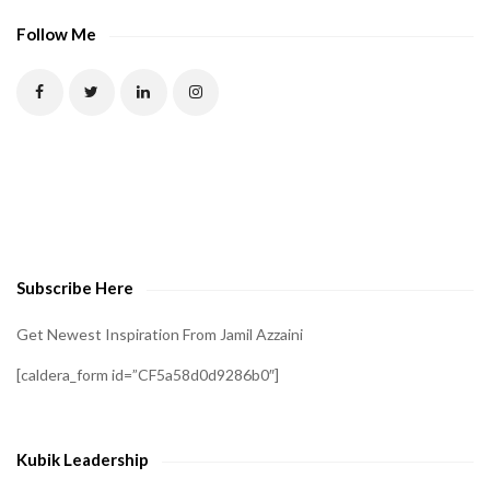
P
Follow Me
T
C
H
A
t
o
v
e
Subscribe Here
r
i
Get Newest Inspiration From Jamil Azzaini
f
[caldera_form id=”CF5a58d0d9286b0″]
y
t
h
Kubik Leadership
a