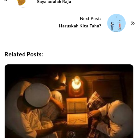
o
Saya adalah Raja
s
t
Next Post:
N
Haruskah Kita Tahu?
a
v
i
Related Posts:
g
a
t
i
o
n