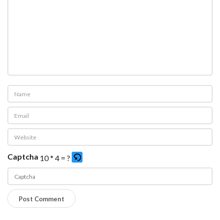
Captcha
10 * 4 = ?
P
l