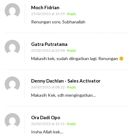
n
Moch Fidrian
S
25/02/2015 at 15:59
- Reply
e
Renungan sore, Subhanallah
r
b
a
Gatra Putratama
7
25/02/2015 at 23:04
- Reply
Makasih kek, sudah diingatkan lagi. Renungan
0
P
e
Denny Dachlan - Sales Activator
r
26/02/2015 at 08:22
- Reply
s
Makasih Kek, sdh mengingatkan…
e
n
Ora Dadi Opo
26/02/2015 at 13:15
- Reply
Insha Allah kek…