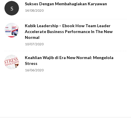
t
Sukses Dengan Membahagiakan Karyawan
S
14/08/2020
y
o
Kubik Leadership – Ebook How Team Leader
u
Accelerate Business Performance In The New
a
Normal
r
10/07/2020
e
Keahlian Wajib di Era New Normal: Mengelola
h
Stress
u
16/06/2020
m
a
n
.
S
i