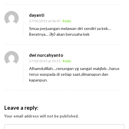
dayanti
27/02/2015 at 06:47
- Reply
Smua perjuangan melawan diri sendiri ya kek…
Beratnya… ∂ķΰ akan berusaha kek
dwi nurcahyanto
27/02/2015 at 10:31
- Reply
Alhamdulillah….renungan yg sangat makjleb…harus
terus waspada di setiap saat,dimanapun dan
kapanpun.
Leave a reply:
Your email address will not be published.