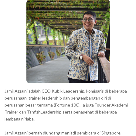
a
h
r
a
r
a
c
t
e
r
s
s
h
Jamil Azzaini adalah CEO Kubik Leadership, komisaris di beberapa
o
perusahaan, trainer leadership dan pengembangan diri di
w
perusahan besar ternama (Fortune 100). Ia juga Founder Akademi
Trainer dan TahfizhLeadership serta penasehat di beberapa
n
lembaga nirlaba.
i
n
Jamil Azzaini pernah diundang menjadi pembicara di Singapore,