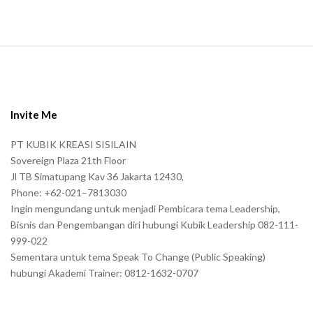
S
i
t
e
Invite Me
F
PT KUBIK KREASI SISILAIN
o
Sovereign Plaza 21th Floor
o
Jl TB Simatupang Kav 36 Jakarta 12430,
t
Phone: +62-021–7813030
e
Ingin mengundang untuk menjadi Pembicara tema Leadership,
r
Bisnis dan Pengembangan diri hubungi Kubik Leadership 082-111-
999-022
Sementara untuk tema Speak To Change (Public Speaking)
hubungi Akademi Trainer: 0812-1632-0707