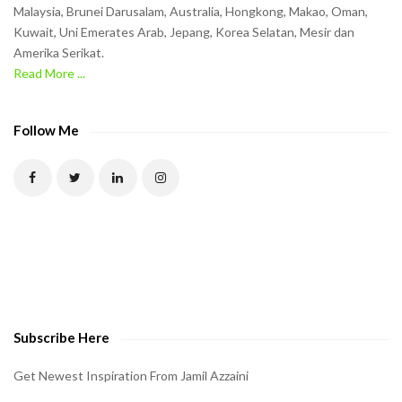
t
Malaysia, Brunei Darusalam, Australia, Hongkong, Makao, Oman,
h
Kuwait, Uni Emerates Arab, Jepang, Korea Selatan, Mesir dan
Amerika Serikat.
e
Read More ...
C
A
P
Follow Me
T
C
H
A
t
o
v
e
Subscribe Here
r
i
Get Newest Inspiration From Jamil Azzaini
f