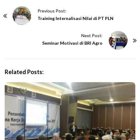
P
Previous Post:
o
Training Internalisasi Nilai di PT PLN
s
t
Next Post:
N
Seminar Motivasi di BRI Agro
a
v
i
Related Posts:
g
a
t
i
o
n