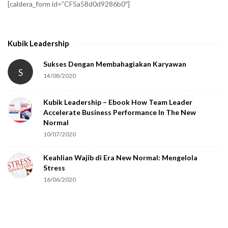
[caldera_form id=”CF5a58d0d9286b0″]
y
t
h
Kubik Leadership
a
t
Sukses Dengan Membahagiakan Karyawan
S
14/08/2020
y
o
Kubik Leadership – Ebook How Team Leader
u
Accelerate Business Performance In The New
a
Normal
r
10/07/2020
e
Keahlian Wajib di Era New Normal: Mengelola
h
Stress
u
16/06/2020
m
a
n
.