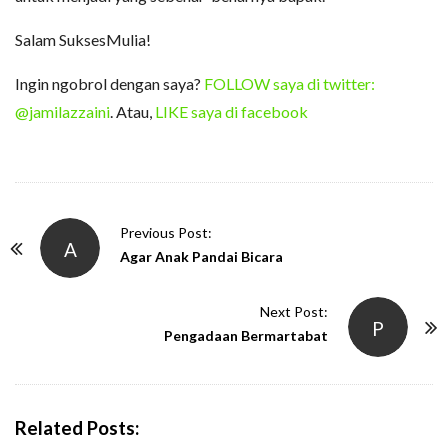
Salam SuksesMulia!
Ingin ngobrol dengan saya?
FOLLOW saya di twitter:
@jamilazzaini
. Atau,
LIKE saya di facebook
P
Previous Post:
A
o
Agar Anak Pandai Bicara
s
t
Next Post:
P
N
Pengadaan Bermartabat
a
v
i
Related Posts:
g