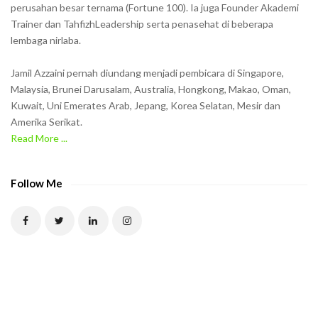
w
perusahan besar ternama (Fortune 100). Ia juga Founder Akademi
Trainer dan TahfizhLeadership serta penasehat di beberapa
n
lembaga nirlaba.
i
n
Jamil Azzaini pernah diundang menjadi pembicara di Singapore,
t
Malaysia, Brunei Darusalam, Australia, Hongkong, Makao, Oman,
h
Kuwait, Uni Emerates Arab, Jepang, Korea Selatan, Mesir dan
Amerika Serikat.
e
Read More ...
C
A
P
Follow Me
T
C
H
A
t
o
v