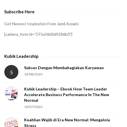
e
Subscribe Here
r
i
Get Newest Inspiration From Jamil Azzaini
f
[caldera_form id=”CF5a58d0d9286b0″]
y
t
h
Kubik Leadership
a
t
Sukses Dengan Membahagiakan Karyawan
S
14/08/2020
y
o
Kubik Leadership – Ebook How Team Leader
u
Accelerate Business Performance In The New
a
Normal
r
10/07/2020
e
Keahlian Wajib di Era New Normal: Mengelola
h
Stress