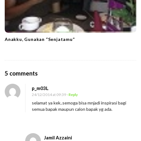
Anakku, Gunakan “Senjatamu”
O
5 comments
n
p_m03L
S
24/12/2014 at 09:39
- Reply
e
selamat ya kek..semoga bisa mnjadi inspirasi bagi
l
semua bapak maupun calon bapak yg ada.
a
m
a
Jamil Azzaini