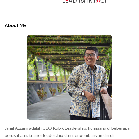
i
t
d
h
e
e
About Me
b
c
a
h
r
a
r
a
c
t
e
r
s
s
h
Jamil Azzaini adalah CEO Kubik Leadership, komisaris di beberapa
o
perusahaan, trainer leadership dan pengembangan diri di