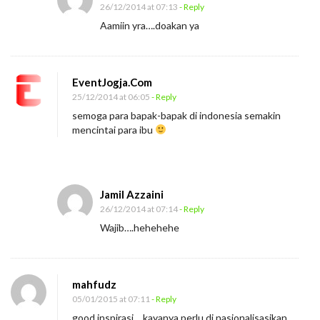
t
26/12/2014 at 07:13
- Reply
H
Aamiin yra….doakan ya
a
r
i
EventJogja.Com
B
25/12/2014 at 06:05
- Reply
a
semoga para bapak-bapak di indonesia semakin
mencintai para ibu
p
a
k
Jamil Azzaini
26/12/2014 at 07:14
- Reply
Wajib….hehehehe
mahfudz
05/01/2015 at 07:11
- Reply
good inspirasi… kayanya perlu di nasionalisasikan..