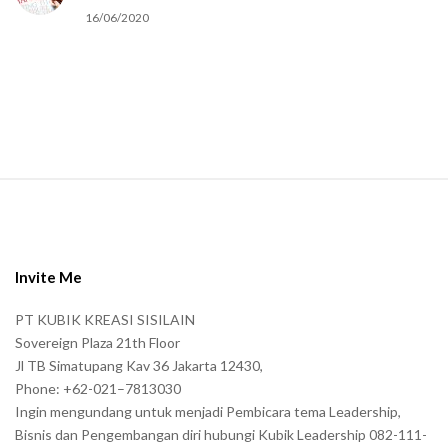
u
16/06/2020
m
a
n
.
S
i
t
e
Invite Me
F
PT KUBIK KREASI SISILAIN
o
Sovereign Plaza 21th Floor
o
Jl TB Simatupang Kav 36 Jakarta 12430,
t
Phone: +62-021–7813030
e
Ingin mengundang untuk menjadi Pembicara tema Leadership,
r
Bisnis dan Pengembangan diri hubungi Kubik Leadership 082-111-