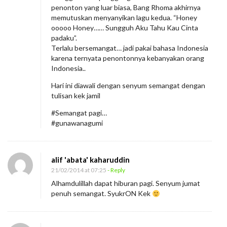
penonton yang luar biasa, Bang Rhoma akhirnya
memutuskan menyanyikan lagu kedua. “Honey
ooooo Honey…… Sungguh Aku Tahu Kau Cinta
padaku”.
Terlalu bersemangat… jadi pakai bahasa Indonesia
karena ternyata penontonnya kebanyakan orang
Indonesia..
Hari ini diawali dengan senyum semangat dengan
tulisan kek jamil
#Semangat pagi…
#gunawanagumi
alif 'abata' kaharuddin
21/02/2014 at 07:25
- Reply
Alhamdulillah dapat hiburan pagi. Senyum jumat
penuh semangat. SyukrON Kek