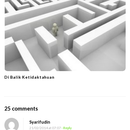
Di Balik Ketidaktahuan
O
25 comments
n
Syarifudin
R
21/02/2014 at 07:07
- Reply