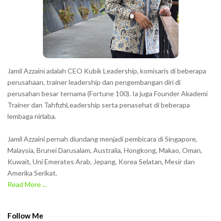
t
e
r
s
s
h
Jamil Azzaini adalah CEO Kubik Leadership, komisaris di beberapa
o
perusahaan, trainer leadership dan pengembangan diri di
w
perusahan besar ternama (Fortune 100). Ia juga Founder Akademi
Trainer dan TahfizhLeadership serta penasehat di beberapa
n
lembaga nirlaba.
i
n
Jamil Azzaini pernah diundang menjadi pembicara di Singapore,
t
Malaysia, Brunei Darusalam, Australia, Hongkong, Makao, Oman,
h
Kuwait, Uni Emerates Arab, Jepang, Korea Selatan, Mesir dan
Amerika Serikat.
e
Read More ...
C
A
P
Follow Me