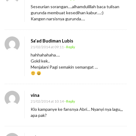
Seseurian sorangan….alhamdulillah baca tulisan
gurunda membuat kesedihan kabur….:)
Kangen narsisnya gurunda….
Sa'ad Budiman Lubis
21/02/2014 at 09:11
- Reply
hahhahahaha….
Gokil kek..
Menjalani Pagi semakin semangat …
vina
21/02/2014 at 10:14
- Reply
Klo kampanye ke fansnya Abri… Nyanyi nya lagu,,,
apa pak?