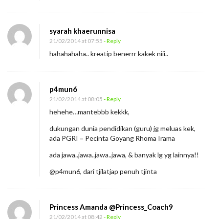
syarah khaerunnisa
21/02/2014 at 07:55
- Reply
hahahahaha.. kreatip benerrr kakek niii..
p4mun6
21/02/2014 at 08:05
- Reply
hehehe…mantebbb kekkk,
dukungan dunia pendidikan (guru) jg meluas kek,
ada PGRI = Pecinta Goyang Rhoma Irama
ada jawa..jawa..jawa..jawa, & banyak lg yg lainnya!!
@p4mun6, dari tjilatjap penuh tjinta
Princess Amanda @Princess_Coach9
21/02/2014 at 08:42
- Reply