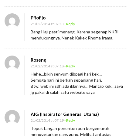
u
n
PRofijo
g
21/02/2014 at 07:13
- Reply
a
Bang Haji pasti menang. Karena segenap NKRI
n
mendukungnya. Nenek Kakek Rhoma Irama.
k
e
Rosenq
A
21/02/2014 at 07:18
- Reply
m
Hehe…bikin senyum dibpagi hari kek…
e
Semoga hari ini berkah sepanjang hari.
Btw, web ini sdh ada iklannya… Mantap kek…saya
r
jg pakai di salah satu website saya
i
k
a
AIG (Inspirator Generasi Utama)
21/02/2014 at 07:19
- Reply
Tepuk tangan penonton pun bergemuruh
menggetarkan panggung. Melihat antusias