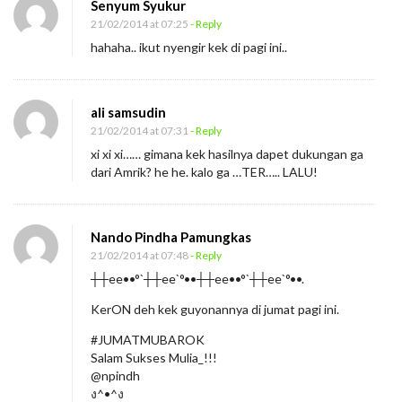
Senyum Syukur
21/02/2014 at 07:25
- Reply
hahaha.. ikut nyengir kek di pagi ini..
ali samsudin
21/02/2014 at 07:31
- Reply
xi xi xi…… gimana kek hasilnya dapet dukungan ga
dari Amrik? he he. kalo ga …TER….. LALU!
Nando Pindha Pamungkas
21/02/2014 at 07:48
- Reply
┼┼ee••°`┼┼ee`°••┼┼ee••°`┼┼ee`°••.
KerON deh kek guyonannya di jumat pagi ini.
#JUMATMUBAROK
Salam Sukses Mulia_!!!
@npindh
ง^•^ง