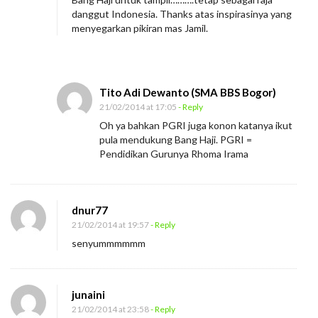
danggut Indonesia. Thanks atas inspirasinya yang
menyegarkan pikiran mas Jamil.
Tito Adi Dewanto (SMA BBS Bogor)
21/02/2014 at 17:05
- Reply
Oh ya bahkan PGRI juga konon katanya ikut
pula mendukung Bang Haji. PGRI =
Pendidikan Gurunya Rhoma Irama
dnur77
21/02/2014 at 19:57
- Reply
senyummmmmm
junaini
21/02/2014 at 23:58
- Reply