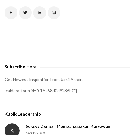
T
C
H
A
t
o
v
e
Subscribe Here
r
i
Get Newest Inspiration From Jamil Azzaini
f
[caldera_form id=”CF5a58d0d9286b0″]
y
t
h
Kubik Leadership
a
t
Sukses Dengan Membahagiakan Karyawan
S
14/08/2020
y