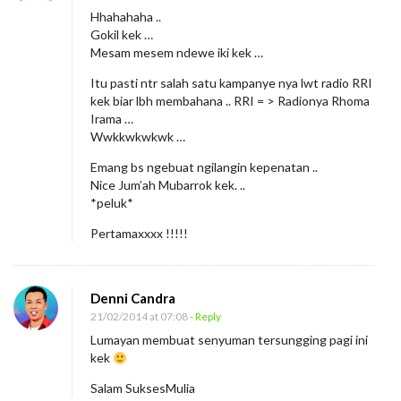
h
Hhahahaha ..
o
Gokil kek …
m
Mesam mesem ndewe iki kek …
a
Itu pasti ntr salah satu kampanye nya lwt radio RRI
I
kek biar lbh membahana .. RRI = > Radionya Rhoma
Irama …
r
Wwkkwkwkwk …
a
Emang bs ngebuat ngilangin kepenatan ..
m
Nice Jum’ah Mubarrok kek. ..
a
*peluk*
M
Pertamaxxxx !!!!!
i
n
t
Denni Candra
a
21/02/2014 at 07:08
- Reply
Lumayan membuat senyuman tersungging pagi ini
D
kek
u
Salam SuksesMulia
k