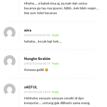
Hhehe…. si kakek bisa aj, aq mah dah serius
bacanya ga tau nya guyon. Ajibb…kek bikin seger…
biar pun telat bacanya
wira
22/02/2014 at 05:02
- Reply
hahaha… kocak bgt kek….
Nungke Ibrahim
24/02/2014 at 00:19
- Reply
Ketawa geliiii
sAEFUL
25/02/2014 at 14:24
- Reply
Hehhehe senyum-senyum sendiri di dpn
komputer…. untung gak dilihatin sama orang.