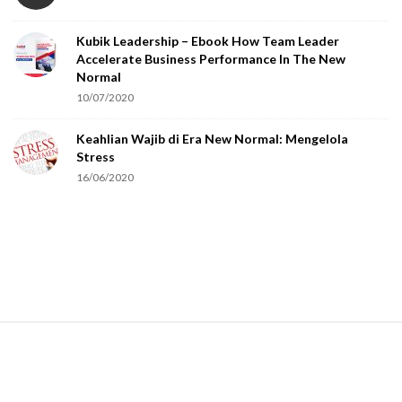
o
Kubik Leadership – Ebook How Team Leader
u
Accelerate Business Performance In The New
a
Normal
r
10/07/2020
e
Keahlian Wajib di Era New Normal: Mengelola
h
Stress
u
16/06/2020
m
a
n
.
S
i
t