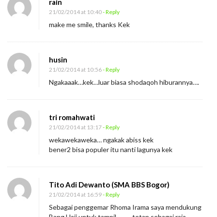
rain
21/02/2014 at 10:40
- Reply
make me smile, thanks Kek
husin
21/02/2014 at 10:56
- Reply
Ngakaaak…kek…luar biasa shodaqoh hiburannya….
tri romahwati
21/02/2014 at 13:17
- Reply
wekawekaweka… ngakak abiss kek
bener2 bisa populer itu nanti lagunya kek
Tito Adi Dewanto (SMA BBS Bogor)
21/02/2014 at 16:59
- Reply
Sebagai penggemar Rhoma Irama saya mendukung
Bang Haji untuk tampil……….tetap sebagai raja