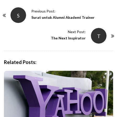
P
Previous Post:
S
o
Surat untuk Alumni Akademi Trainer
s
t
Next Post:
T
N
The Next Inspirator
a
v
i
Related Posts:
g
a
t
i
o
n