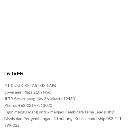
m
a
n
.
S
i
t
e
Invite Me
F
PT KUBIK KREASI SISILAIN
o
Sovereign Plaza 21th Floor
o
Jl TB Simatupang Kav 36 Jakarta 12430,
t
Phone: +62-021–7813030
e
Ingin mengundang untuk menjadi Pembicara tema Leadership,
r
Bisnis dan Pengembangan diri hubungi Kubik Leadership 082-111-
999-022