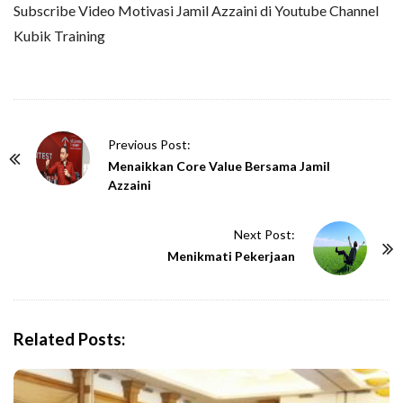
Subscribe Video Motivasi Jamil Azzaini di Youtube Channel
Kubik Training
P
Previous Post:
o
Menaikkan Core Value Bersama Jamil
Azzaini
s
t
Next Post:
N
Menikmati Pekerjaan
a
v
i
g
Related Posts:
a
t