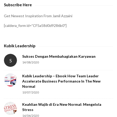
Subscribe Here
r
i
Get Newest Inspiration From Jamil Azzaini
f
[caldera_form id=”CF5a58d0d9286b0″]
y
t
h
Kubik Leadership
a
t
Sukses Dengan Membahagiakan Karyawan
S
14/08/2020
y
o
Kubik Leadership – Ebook How Team Leader
u
Accelerate Business Performance In The New
a
Normal
r
10/07/2020
e
Keahlian Wajib di Era New Normal: Mengelola
h
Stress
u
16/06/2020