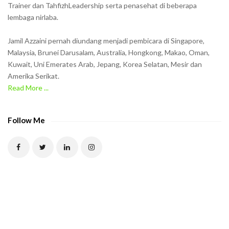
Trainer dan TahfizhLeadership serta penasehat di beberapa
n
lembaga nirlaba.
i
n
Jamil Azzaini pernah diundang menjadi pembicara di Singapore,
t
Malaysia, Brunei Darusalam, Australia, Hongkong, Makao, Oman,
h
Kuwait, Uni Emerates Arab, Jepang, Korea Selatan, Mesir dan
Amerika Serikat.
e
Read More ...
C
A
P
Follow Me
T
C
H
A
t
o
v
e