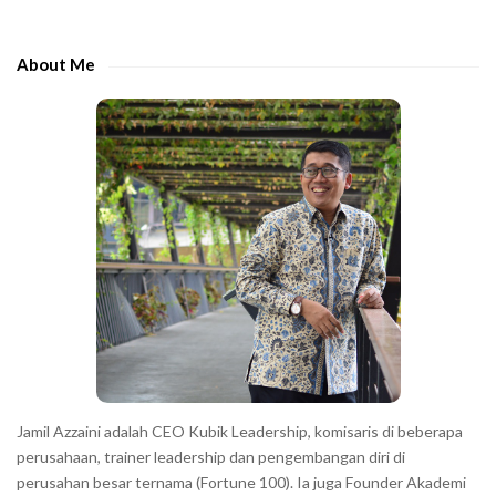
t
d
h
e
e
About Me
b
c
a
h
r
a
r
a
c
t
e
r
s
s
h
Jamil Azzaini adalah CEO Kubik Leadership, komisaris di beberapa
o
perusahaan, trainer leadership dan pengembangan diri di
w
perusahan besar ternama (Fortune 100). Ia juga Founder Akademi