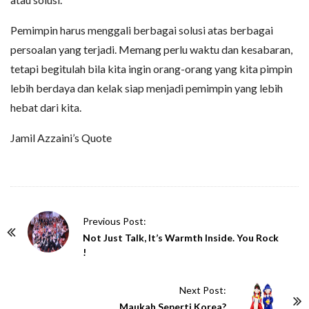
Pemimpin harus menggali berbagai solusi atas berbagai
persoalan yang terjadi. Memang perlu waktu dan kesabaran,
tetapi begitulah bila kita ingin orang-orang yang kita pimpin
lebih berdaya dan kelak siap menjadi pemimpin yang lebih
hebat dari kita.
Jamil Azzaini’s Quote
P
Previous Post:
o
Not Just Talk, It’s Warmth Inside. You Rock
!
s
t
Next Post:
N
Maukah Seperti Korea?