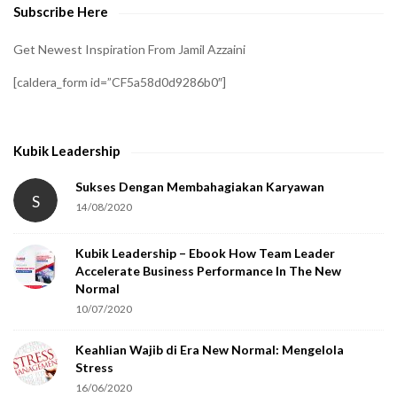
Subscribe Here
r
i
Get Newest Inspiration From Jamil Azzaini
f
[caldera_form id=”CF5a58d0d9286b0″]
y
t
h
Kubik Leadership
a
t
Sukses Dengan Membahagiakan Karyawan
S
14/08/2020
y
o
Kubik Leadership – Ebook How Team Leader
u
Accelerate Business Performance In The New
a
Normal
r
10/07/2020
e
Keahlian Wajib di Era New Normal: Mengelola
h
Stress
u
16/06/2020