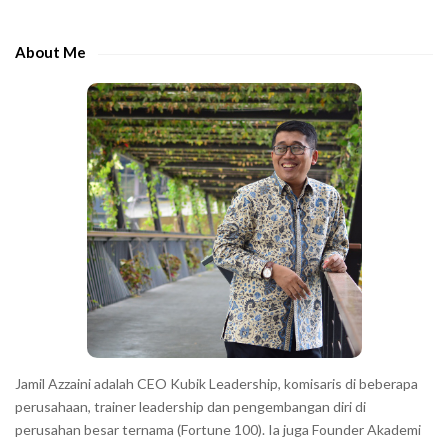
d
h
e
e
About Me
b
c
a
h
r
a
r
a
c
t
e
r
s
s
h
Jamil Azzaini adalah CEO Kubik Leadership, komisaris di beberapa
o
perusahaan, trainer leadership dan pengembangan diri di
w
perusahan besar ternama (Fortune 100). Ia juga Founder Akademi