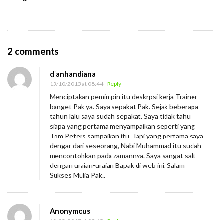
O
2 comments
n
dianhandiana
P
15/10/2015 at 08:44
- Reply
e
Menciptakan pemimpin itu deskrpsi kerja Trainer
m
banget Pak ya. Saya sepakat Pak. Sejak beberapa
i
tahun lalu saya sudah sepakat. Saya tidak tahu
siapa yang pertama menyampaikan seperti yang
m
Tom Peters sampaikan itu. Tapi yang pertama saya
p
dengar dari seseorang, Nabi Muhammad itu sudah
i
mencontohkan pada zamannya. Saya sangat salt
dengan uraian-uraian Bapak di web ini. Salam
n
Sukses Mulia Pak..
y
a
n
Anonymous