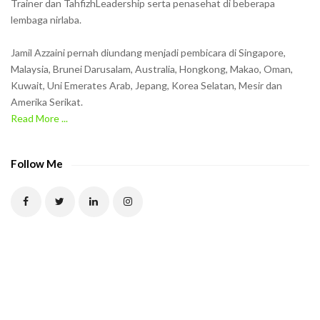
Trainer dan TahfizhLeadership serta penasehat di beberapa
n
lembaga nirlaba.
i
n
Jamil Azzaini pernah diundang menjadi pembicara di Singapore,
t
Malaysia, Brunei Darusalam, Australia, Hongkong, Makao, Oman,
h
Kuwait, Uni Emerates Arab, Jepang, Korea Selatan, Mesir dan
Amerika Serikat.
e
Read More ...
C
A
P
Follow Me
T
C
H
A
t
o
v
e