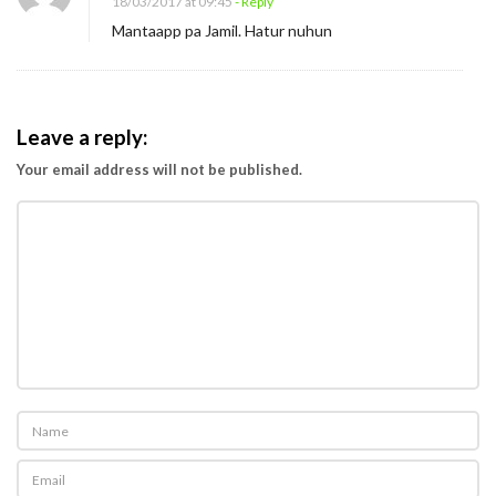
18/03/2017 at 09:45
- Reply
g
Mantaapp pa Jamil. Hatur nuhun
H
e
b
a
Leave a reply:
t
Your email address will not be published.