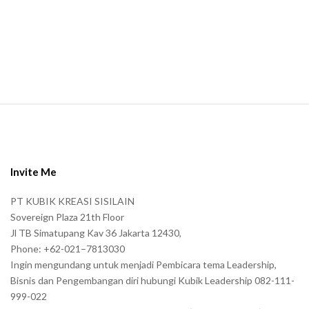
m
a
n
.
S
i
t
e
Invite Me
F
PT KUBIK KREASI SISILAIN
o
Sovereign Plaza 21th Floor
o
Jl TB Simatupang Kav 36 Jakarta 12430,
t
Phone: +62-021–7813030
e
Ingin mengundang untuk menjadi Pembicara tema Leadership,
r
Bisnis dan Pengembangan diri hubungi Kubik Leadership 082-111-
999-022