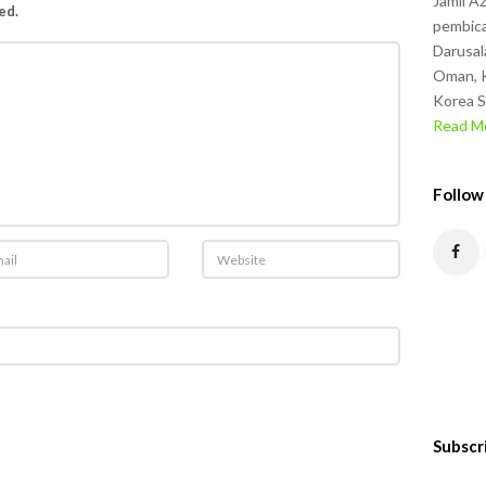
Jamil A
ed.
pembica
Darusal
Oman, K
Korea S
Read Mo
Follow
Subscr