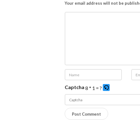
Your email address will not be publish
Captcha
8 * 1 = ?
P
l
e
a