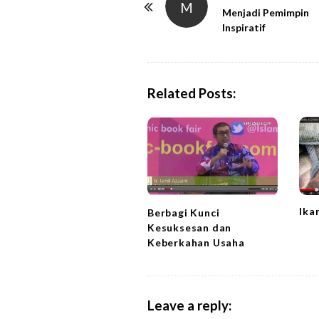
M
o
Menjadi Pemimpin
Inspiratif
s
t
N
a
Related Posts:
v
i
g
a
t
i
Ika
Berbagi Kunci
o
Kesuksesan dan
n
Keberkahan Usaha
Leave a reply: