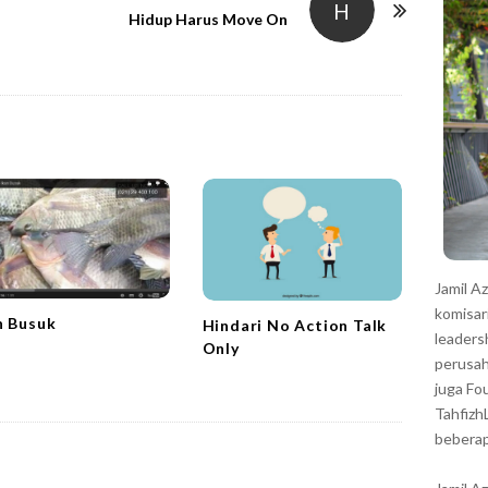
r
H
Hidup Harus Move On
Jamil A
komisar
n Busuk
Hindari No Action Talk
leaders
Only
perusah
juga Fo
Tahfizh
beberap