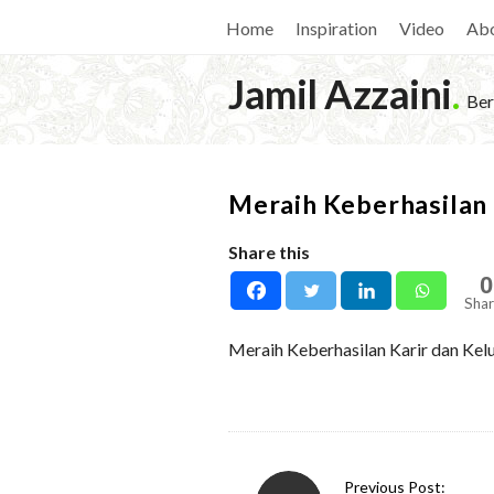
Home
Inspiration
Video
Ab
Jamil Azzaini
.
Ber
Meraih Keberhasilan 
Share this
0
Shar
Meraih Keberhasilan Karir dan Kel
P
Previous Post: