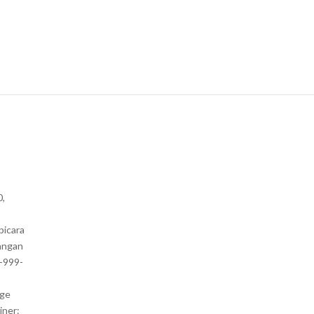
0,
bicara
angan
1-999-
nge
iner: