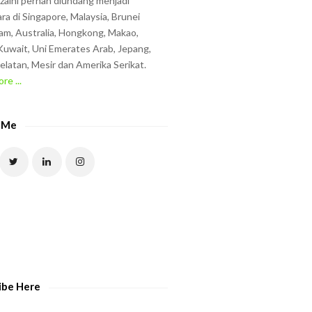
zzaini pernah diundang menjadi
ra di Singapore, Malaysia, Brunei
am, Australia, Hongkong, Makao,
uwait, Uni Emerates Arab, Jepang,
elatan, Mesir dan Amerika Serikat.
re ...
 Me
ibe Here