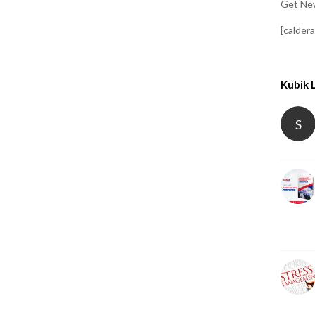
Get New
[calder
Kubik 
S