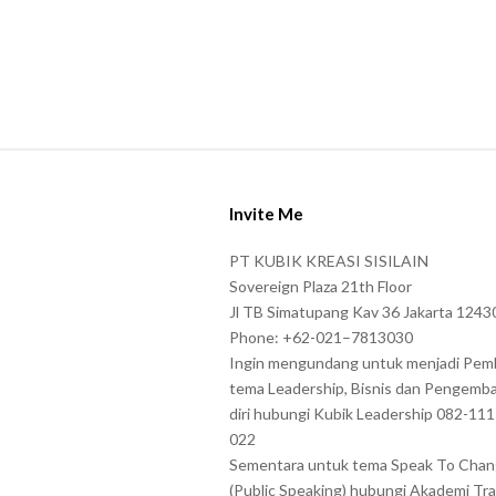
t
e
r
s
s
h
S
o
i
w
Invite Me
t
n
e
PT KUBIK KREASI SISILAIN
i
F
Sovereign Plaza 21th Floor
n
o
Jl TB Simatupang Kav 36 Jakarta 1243
t
Phone: +62-021–7813030
o
h
Ingin mengundang untuk menjadi Pem
t
tema Leadership, Bisnis dan Pengemb
e
e
diri hubungi Kubik Leadership 082-11
C
r
022
A
Sementara untuk tema Speak To Cha
P
(Public Speaking) hubungi Akademi Tra