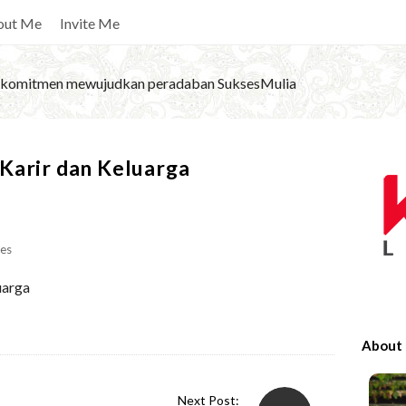
out Me
Invite Me
komitmen mewujudkan peradaban SuksesMulia
S
Karir dan Keluarga
i
t
e
es
S
i
uarga
d
e
About
b
a
Next Post: