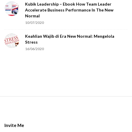
Kubik Leadership – Ebook How Team Leader
u
Accelerate Business Performance In The New
a
Normal
r
10/07/2020
e
Keahlian Wajib di Era New Normal: Mengelola
h
Stress
u
16/06/2020
m
a
n
.
S
i
t
e
Invite Me
F