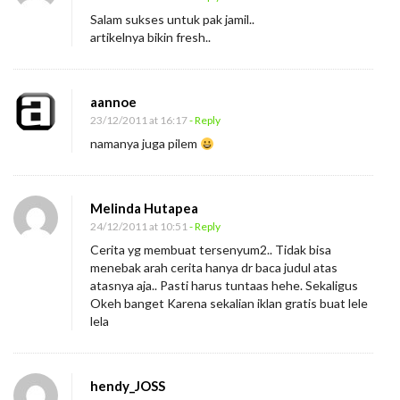
Salam sukses untuk pak jamil..
artikelnya bikin fresh..
aannoe
23/12/2011 at 16:17
- Reply
namanya juga pilem
Melinda Hutapea
24/12/2011 at 10:51
- Reply
Cerita yg membuat tersenyum2.. Tidak bisa
menebak arah cerita hanya dr baca judul atas
atasnya aja.. Pasti harus tuntaas hehe. Sekaligus
Okeh banget Karena sekalian iklan gratis buat lele
lela
hendy_JOSS