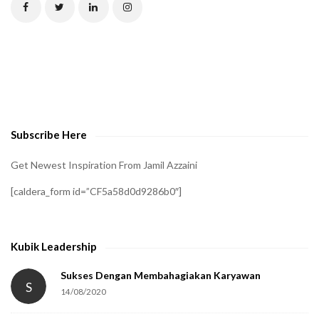
C
H
A
t
o
v
e
Subscribe Here
r
i
Get Newest Inspiration From Jamil Azzaini
f
[caldera_form id=”CF5a58d0d9286b0″]
y
t
h
Kubik Leadership
a
t
Sukses Dengan Membahagiakan Karyawan
S
14/08/2020
y
o