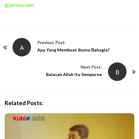
@jamilazzaini
P
Previous Post:
A
o
Apa Yang Membuat Ibumu Bahagia?
s
t
Next Post:
B
N
Balasan Allah itu Sempurna
a
v
i
Related Posts:
g
a
t
i