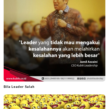
o
n
Bila Leader Salah