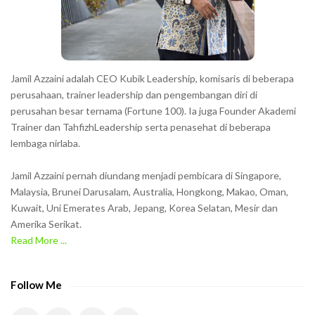
r
s
s
h
Jamil Azzaini adalah CEO Kubik Leadership, komisaris di beberapa
o
perusahaan, trainer leadership dan pengembangan diri di
w
perusahan besar ternama (Fortune 100). Ia juga Founder Akademi
Trainer dan TahfizhLeadership serta penasehat di beberapa
n
lembaga nirlaba.
i
n
Jamil Azzaini pernah diundang menjadi pembicara di Singapore,
t
Malaysia, Brunei Darusalam, Australia, Hongkong, Makao, Oman,
h
Kuwait, Uni Emerates Arab, Jepang, Korea Selatan, Mesir dan
Amerika Serikat.
e
Read More ...
C
A
P
Follow Me
T