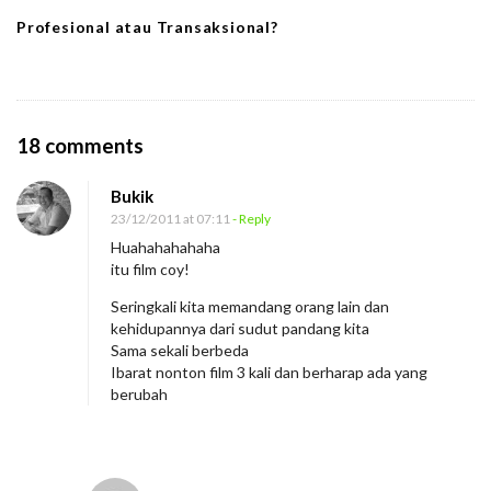
Profesional atau Transaksional?
O
18 comments
n
Bukik
M
23/12/2011 at 07:11
- Reply
e
Huahahahahaha
n
itu film coy!
o
Seringkali kita memandang orang lain dan
n
kehidupannya dari sudut pandang kita
t
Sama sekali berbeda
Ibarat nonton film 3 kali dan berharap ada yang
o
berubah
n
M
i