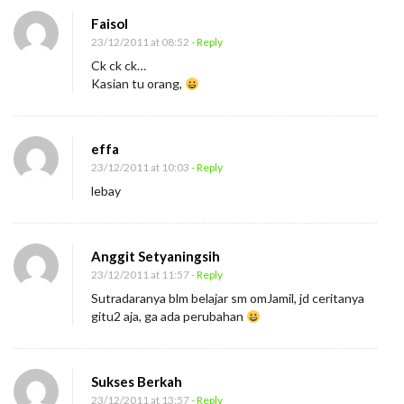
Faisol
23/12/2011 at 08:52
- Reply
Ck ck ck…
Kasian tu orang,
effa
23/12/2011 at 10:03
- Reply
lebay
Anggit Setyaningsih
23/12/2011 at 11:57
- Reply
Sutradaranya blm belajar sm omJamil, jd ceritanya
gitu2 aja, ga ada perubahan
Sukses Berkah
23/12/2011 at 13:57
- Reply