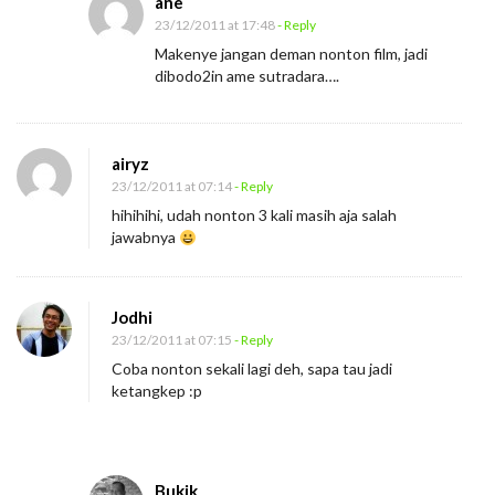
ane
s
23/12/2011 at 17:48
- Reply
s
Makenye jangan deman nonton film, jadi
i
dibodo2in ame sutradara….
o
n
I
airyz
m
23/12/2011 at 07:14
- Reply
p
hihihihi, udah nonton 3 kali masih aja salah
jawabnya
o
s
s
Jodhi
i
23/12/2011 at 07:15
- Reply
b
Coba nonton sekali lagi deh, sapa tau jadi
ketangkep :p
l
e
Bukik