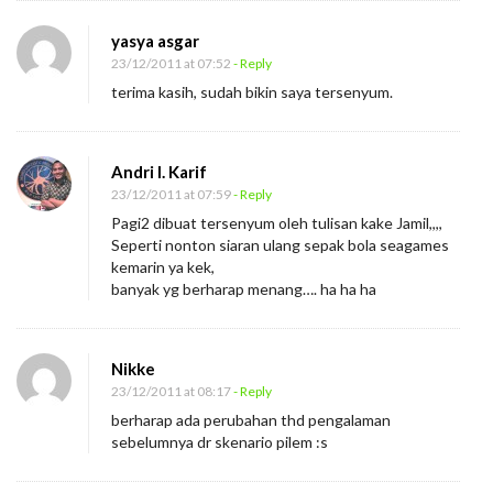
yasya asgar
23/12/2011 at 07:52
- Reply
terima kasih, sudah bikin saya tersenyum.
Andri I. Karif
23/12/2011 at 07:59
- Reply
Pagi2 dibuat tersenyum oleh tulisan kake Jamil,,,,
Seperti nonton siaran ulang sepak bola seagames
kemarin ya kek,
banyak yg berharap menang…. ha ha ha
Nikke
23/12/2011 at 08:17
- Reply
berharap ada perubahan thd pengalaman
sebelumnya dr skenario pilem :s