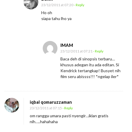
23/12/2011 at 07:20
- Reply
Ho oh
siapa tahu lho ya
IMAM
23/12/2011 at 07:21
- Reply
Baca deh di sinopsis terbaru…
khusus adegan itu ada editan. Si
Kendrick tertangkap! Busyet nih
film seru abissss!!! *ngelap iler*
iqbal qomaruzzaman
23/12/2011 at 07:15
- Reply
om rangga umara pasti nyengir…iklan gratis
nih…..hahahaha